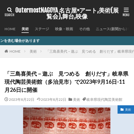
OutermostNAGOYA 名古屋×アート,美術(展
覧会),舞台,映像
HOME
美術
ステージ
映像・映画
その他
ニュース(新聞から)
HOME
美術
「三島喜美代－遊ぶ 見つめる 創りだす」岐阜県現代陶芸
「三島喜美代－遊ぶ 見つめる 創りだす」岐阜県
現代陶芸美術館（多治見市）で2023年9月16日-11
月26日に開催
2023年8月22日
2023年8月22日
美術
岐阜県現代陶芸美術館
美術