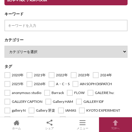
キーワード
カテゴリー
タグ
2020年
2021年
2022年
2023年
2024年
2025年
2026年
A・C・S
AIN SOPH DISPATCH
anonymous studio
Barrack
FLOW
GALERIE hu:
GALLERY CAPTION
Gallery HAM
GALLERY IDF
gallery N
Gallery 芽楽
IAMAS
KYOTO EXPERIMENT
L gallery
LAD GALLERY
Lights Gallery
masayoshi suzuki gallery
MAT,Nagoya
N-MARK
ホーム
シェア
メニュー
TOPへ