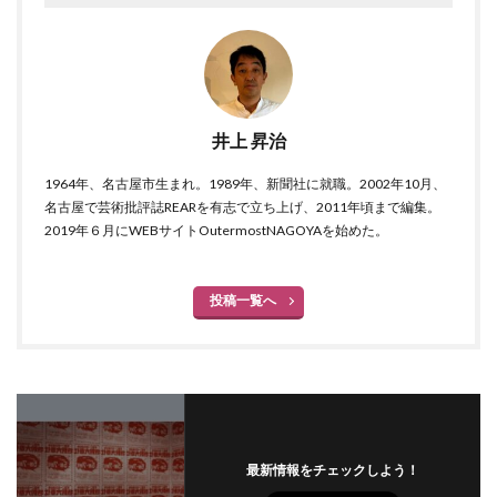
井上 昇治
1964年、名古屋市生まれ。1989年、新聞社に就職。2002年10月、
名古屋で芸術批評誌REARを有志で立ち上げ、2011年頃まで編集。
2019年６月にWEBサイトOutermostNAGOYAを始めた。
投稿一覧へ
最新情報をチェックしよう！