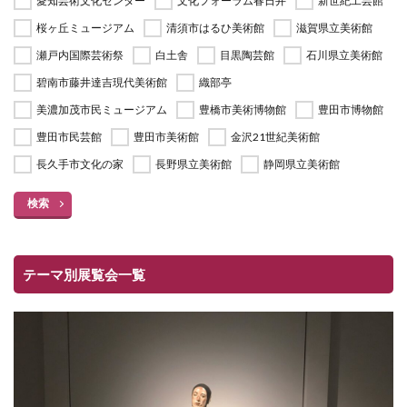
愛知芸術文化センター
文化フォーラム春日井
新世紀工芸館
桜ヶ丘ミュージアム
清須市はるひ美術館
滋賀県立美術館
瀬戸内国際芸術祭
白土舎
目黒陶芸館
石川県立美術館
碧南市藤井達吉現代美術館
織部亭
美濃加茂市民ミュージアム
豊橋市美術博物館
豊田市博物館
豊田市民芸館
豊田市美術館
金沢21世紀美術館
長久手市文化の家
長野県立美術館
静岡県立美術館
検索
テーマ別展覧会一覧