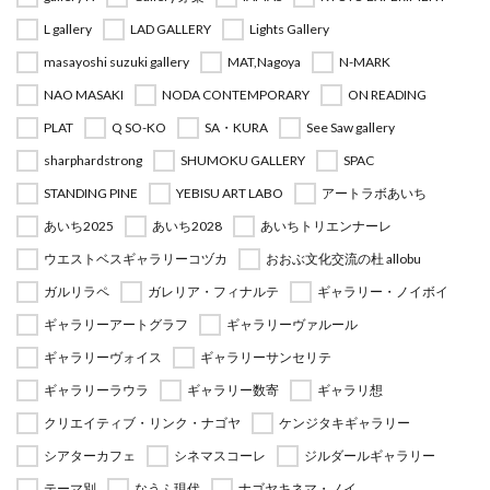
L gallery
LAD GALLERY
Lights Gallery
masayoshi suzuki gallery
MAT,Nagoya
N-MARK
NAO MASAKI
NODA CONTEMPORARY
ON READING
PLAT
Q SO-KO
SA・KURA
See Saw gallery
sharphardstrong
SHUMOKU GALLERY
SPAC
STANDING PINE
YEBISU ART LABO
アートラボあいち
あいち2025
あいち2028
あいちトリエンナーレ
ウエストベスギャラリーコヅカ
おおぶ文化交流の杜 allobu
ガルリラペ
ガレリア・フィナルテ
ギャラリー・ノイボイ
ギャラリーアートグラフ
ギャラリーヴァルール
ギャラリーヴォイス
ギャラリーサンセリテ
ギャラリーラウラ
ギャラリー数寄
ギャラリ想
クリエイティブ・リンク・ナゴヤ
ケンジタキギャラリー
シアターカフェ
シネマスコーレ
ジルダールギャラリー
テーマ別
なうふ現代
ナゴヤキネマ・ノイ