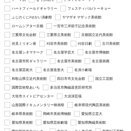
ハートフィールドギャラリー
フェスティバル/トーキョー
ふじのくに⇄せかい演劇祭
ヤマザキ マザック美術館
ロームシアター京都
一宮市三岸節子記念美術館
三重県文化会館
三重県立美術館
京都国立近代美術館
伏見ミリオン座
刈谷市美術館
刈谷日劇
古川美術館
名古屋シネマテーク
名古屋学芸大
名古屋市博物館
名古屋市民ギャラリー
名古屋市美術館
名古屋画廊
名古屋芸術大
名古屋造形大
名演小劇場
和歌山県立近代美術館
四日市市文化会館
国立工芸館
国際芸術祭あいち
多治見市陶磁器意匠研究所
大垣市スイトピアセンター
大須演芸場
山形国際ドキュメンタリー映画祭
岐阜県現代陶芸美術館
岐阜県美術館
岡崎市美術博物館
愛知県立芸大
愛知県美術館
愛知県芸術劇場
愛知県陶磁美術館