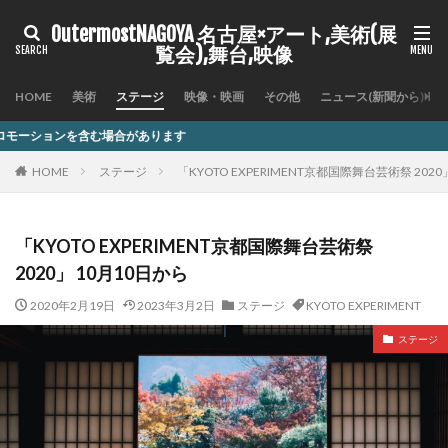
OutermostNAGOYA 名古屋×アート,美術(展
覧会),舞台,映像
HOME
美術
ステージ
映像・映画
その他
ニュース(新聞から)
があります
HOME
ステージ
「KYOTO EXPERIMENT京都国際舞台芸術祭 2020
「KYOTO EXPERIMENT京都国際舞台芸術祭
2020」 10月10日から
2020年2月19日
2023年3月2日
ステージ
KYOTO EXPERIMENT
ステージ