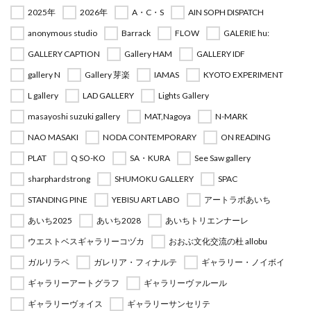
2025年
2026年
A・C・S
AIN SOPH DISPATCH
anonymous studio
Barrack
FLOW
GALERIE hu:
GALLERY CAPTION
Gallery HAM
GALLERY IDF
gallery N
Gallery 芽楽
IAMAS
KYOTO EXPERIMENT
L gallery
LAD GALLERY
Lights Gallery
masayoshi suzuki gallery
MAT,Nagoya
N-MARK
NAO MASAKI
NODA CONTEMPORARY
ON READING
PLAT
Q SO-KO
SA・KURA
See Saw gallery
sharphardstrong
SHUMOKU GALLERY
SPAC
STANDING PINE
YEBISU ART LABO
アートラボあいち
あいち2025
あいち2028
あいちトリエンナーレ
ウエストベスギャラリーコヅカ
おおぶ文化交流の杜 allobu
ガルリラペ
ガレリア・フィナルテ
ギャラリー・ノイボイ
ギャラリーアートグラフ
ギャラリーヴァルール
ギャラリーヴォイス
ギャラリーサンセリテ