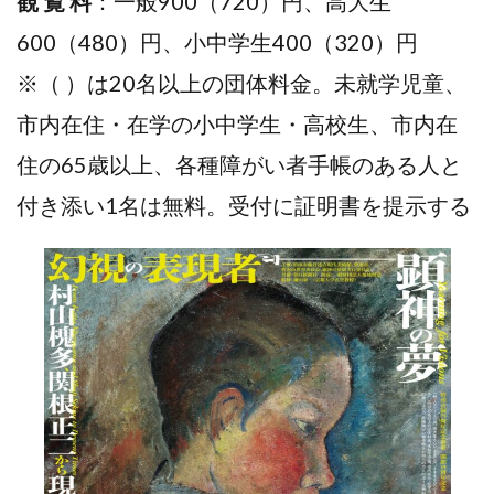
観 覧 料
：一般900（720）円、高大生
600（480）円、小中学生400（320）円
※（ ）は20名以上の団体料金。未就学児童、
市内在住・在学の小中学生・高校生、市内在
住の65歳以上、各種障がい者手帳のある人と
付き添い1名は無料。受付に証明書を提示する