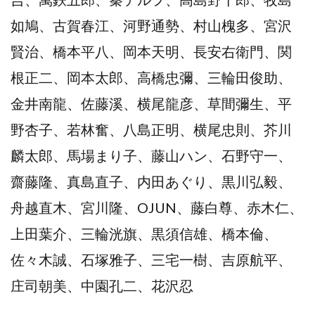
如鳩、古賀春江、河野通勢、村山槐多、宮沢
賢治、橋本平八、岡本天明、長安右衛門、関
根正二、岡本太郎、高橋忠彌、三輪田俊助、
金井南龍、佐藤溪、横尾龍彦、草間彌生、平
野杏子、若林奮、八島正明、横尾忠則、芥川
麟太郎、馬場まり子、藤山ハン、石野守一、
齋藤隆、真島直子、内田あぐり、黒川弘毅、
舟越直木、宮川隆、OJUN、藤白尊、赤木仁、
上田葉介、三輪洸旗、黒須信雄、橋本倫、
佐々木誠、石塚雅子、三宅一樹、吉原航平、
庄司朝美、中園孔二、花沢忍