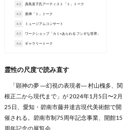
4.2
真島直子氏アーティスト「ト」トーク
4.3
座禅「ト」トーク
4.4
ミュージアムコンサート
4.5
ワークショップ「カミ×あらわる フシギな世界」
4.6
ギャラリートーク
霊性の尺度で読み直す
「顕神の夢 ―幻視の表現者― 村山槐多、関
根正二から現代まで」が 2024年1月5日〜2月
25日、愛知・碧南市藤井達吉現代美術館で開
催される。碧南市制75周年記念事業、開館15
周年記念の展覧会。