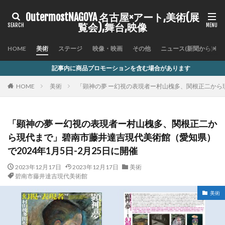
OutermostNAGOYA 名古屋×アート,美術(展
覧会),舞台,映像
HOME
美術
ステージ
映像・映画
その他
ニュース(新聞から)
事内に商品プロモーションを含む場合があります
HOME
美術
「顕神の夢 ー幻視の表現者ー村山槐多、関根正二から現
「顕神の夢 ー幻視の表現者ー村山槐多、関根正二か
ら現代まで」碧南市藤井達吉現代美術館（愛知県）
で2024年1月5日-2月25日に開催
2023年12月17日
2023年12月17日
美術
碧南市藤井達吉現代美術館
美術