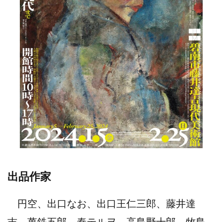
出品作家
円空、出口なお、出口王仁三郎、藤井達
吉、萬鉄五郎、秦テルヲ、高島野十郎、牧島