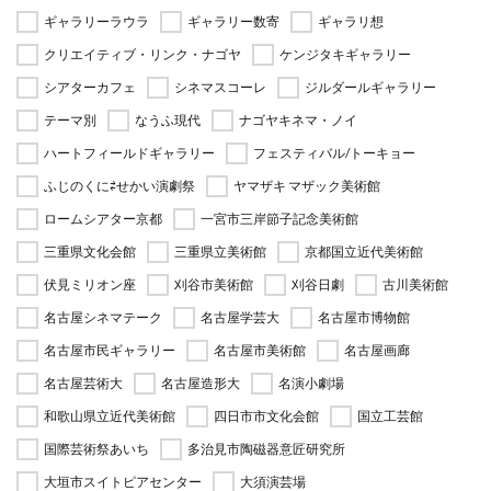
ギャラリーラウラ
ギャラリー数寄
ギャラリ想
クリエイティブ・リンク・ナゴヤ
ケンジタキギャラリー
シアターカフェ
シネマスコーレ
ジルダールギャラリー
テーマ別
なうふ現代
ナゴヤキネマ・ノイ
ハートフィールドギャラリー
フェスティバル/トーキョー
ふじのくに⇄せかい演劇祭
ヤマザキ マザック美術館
ロームシアター京都
一宮市三岸節子記念美術館
三重県文化会館
三重県立美術館
京都国立近代美術館
伏見ミリオン座
刈谷市美術館
刈谷日劇
古川美術館
名古屋シネマテーク
名古屋学芸大
名古屋市博物館
名古屋市民ギャラリー
名古屋市美術館
名古屋画廊
名古屋芸術大
名古屋造形大
名演小劇場
和歌山県立近代美術館
四日市市文化会館
国立工芸館
国際芸術祭あいち
多治見市陶磁器意匠研究所
大垣市スイトピアセンター
大須演芸場