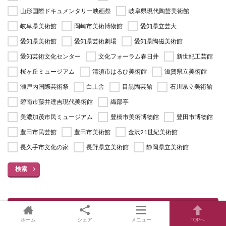
山形国際ドキュメンタリー映画祭
岐阜県現代陶芸美術館
岐阜県美術館
岡崎市美術博物館
愛知県立芸大
愛知県美術館
愛知県芸術劇場
愛知県陶磁美術館
愛知芸術文化センター
文化フォーラム春日井
新世紀工芸館
桜ヶ丘ミュージアム
清須市はるひ美術館
滋賀県立美術館
瀬戸内国際芸術祭
白土舎
目黒陶芸館
石川県立美術館
碧南市藤井達吉現代美術館
織部亭
美濃加茂市民ミュージアム
豊橋市美術博物館
豊田市博物館
豊田市民芸館
豊田市美術館
金沢21世紀美術館
長久手市文化の家
長野県立美術館
静岡県立美術館
検索
テーマ別展覧会一覧
ホーム
シェア
メニュー
TOPへ