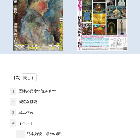
目次
1
霊性の尺度で読み直す
2
展覧会概要
3
出品作家
4
イベント
4.1
記念鼎談「顕神の夢」