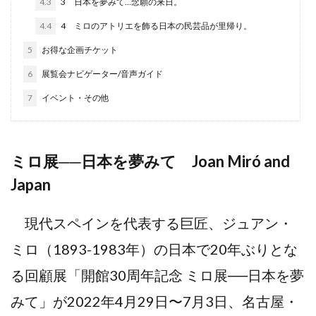
4.3
3 ⽇本を夢みて…念願の来⽇。
4.4
4 ミロのアトリエを飾る⽇本の⺠芸品が⾥帰り。
5
お得な企画チケット
6
展覧会ナビゲーター/音声ガイド
7
イベント・その他
ミロ展──⽇本を夢みて Joan Miró and
Japan
現代スペインを代表する巨匠、ジュアン・
ミロ（1893-1983年）の日本で20年ぶりとな
る回顧展「開館30周年記念 ミロ展──⽇本を夢
みて」が2022年4⽉29⽇〜7⽉3⽇、名古屋・