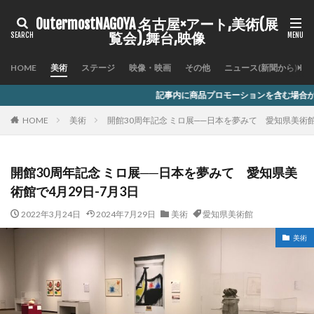
OutermostNAGOYA 名古屋×アート,美術(展
覧会),舞台,映像
HOME
美術
ステージ
映像・映画
その他
ニュース(新聞から)
記事内に商品プロモーションを含む場合があります
HOME
美術
開館30周年記念 ミロ展──⽇本を夢みて 愛知県美術館で
開館30周年記念 ミロ展──⽇本を夢みて 愛知県美
術館で4⽉29⽇-7⽉3⽇
2022年3月24日
2024年7月29日
美術
愛知県美術館
美術