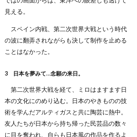
ではの画⾯からは、東洋への眼差しも透けて
⾒える。
スペイン内戦、第⼆次世界⼤戦という時代
の波に翻弄されながらも決して制作を⽌める
ことはなかった。
3 ⽇本を夢みて…念願の来⽇。
第⼆次世界⼤戦を経て、ミロはますます⽇
本の⽂化にのめり込む。⽇本のやきものの技
術を学んだアルティガスと共に陶芸に熱中。
友⼈たちが⽇本から持ち帰った⺠芸品の数々
に⽬を奪われ、⾃らも⽇本⾵の作品を作るよ