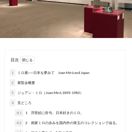
目次
1
ミロ展──⽇本を夢みて Joan Miró and Japan
2
展覧会概要
3
ジュアン・ミロ（Joan Miró,1893-1983）
4
見どころ
4.1
1 浮世絵に俳句、⽇本好きのミロ。
4.2
2 画家ミロの歩みを国内外の珠⽟のコレクションで辿る。