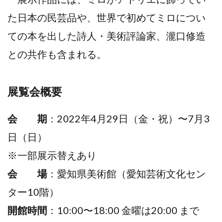
た⽇本の⺠芸品や、世界で初めてミロについ
ての本を出した詩⼈・美術評論家、瀧⼝修造
との共作も含まれる。
展覧会概要
会 期
：2022年4⽉29⽇（⾦・祝）〜7⽉3
⽇（⽇）
※⼀部展⽰替えあり
会 場
：愛知県美術館（愛知芸術⽂化セン
ター10階）
開館時間
：10:00〜18:00 ⾦曜は20:00 まで