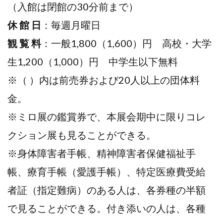
（⼊館は閉館の30分前まで）
休 館 ⽇
：毎週⽉曜⽇
観 覧 料
：⼀般1,800（1,600）円 ⾼校・⼤学
⽣1,200（1,000）円 中学⽣以下無料
※（ ）内は前売券および20人以上の団体料
⾦。
※ミロ展の鑑賞券で、本展会期中に限りコレ
クション展も見ることができる。
※⾝体障害者⼿帳、精神障害者保健福祉⼿
帳、療育⼿帳（愛護⼿帳）、特定医療費受給
者証（指定難病）のある人は、各券種の半額
で見ることができる。付き添いの人は、各種