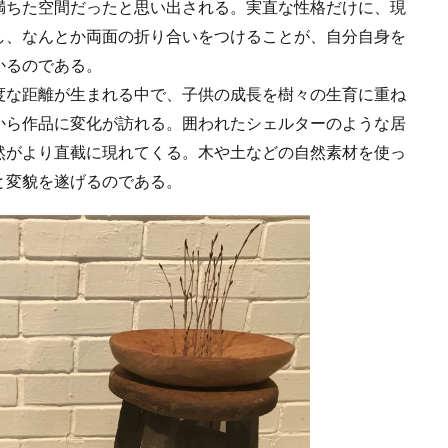
満ちた空間だったと思い出される。実直な性格だけに、現
し、なんとか両面の折り合いをつけることが、自分自身を
かるのである。
な距離が生まれる中で、子供の成長を樹々の生育に重ね
から作品に変化が訪れる。囲われたシェルターのような居
然がより直截に現れてくる。木や土などの自然素材を使っ
と変貌を遂げるのである。