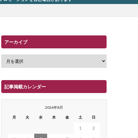
アーカイブ
記事掲載カレンダー
2026年8月
月
火
水
木
金
土
日
1
2