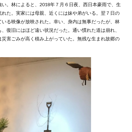
い。林によると、2018年７月６日夜、西日本豪雨で、生
流れた。実家には母親、近くには妹や弟がいる。翌７日の
ている映像が放映された。幸い、身内は無事だったが、林
も、復旧にはほど遠い状況だった。通い慣れた道は崩れ、
は災害ごみが高く積み上がっていた。無残な生まれ故郷の