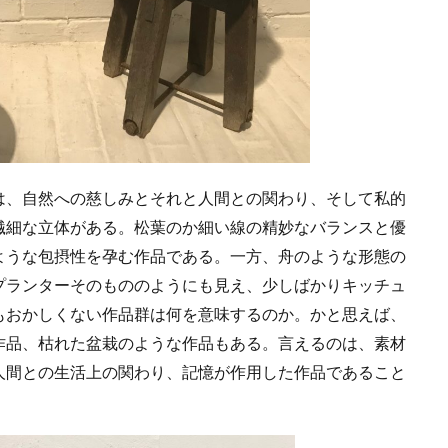
、自然への慈しみとそれと人間との関わり、そして私的
繊細な立体がある。松葉のか細い線の精妙なバランスと優
ような包摂性を孕む作品である。一方、舟のような形態の
プランターそのもののようにも見え、少しばかりキッチュ
もおかしくない作品群は何を意味するのか。かと思えば、
作品、枯れた盆栽のような作品もある。言えるのは、素材
人間との生活上の関わり、記憶が作用した作品であること