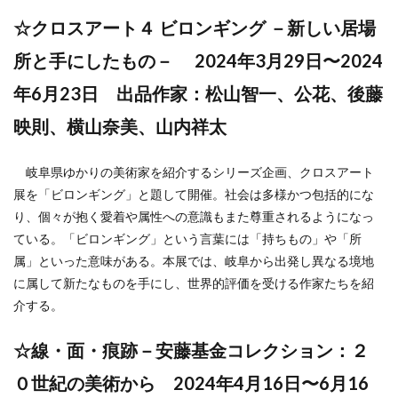
☆クロスアート４ ビロンギング －新しい居場
所と手にしたもの－ 2024年3月29日〜2024
年6月23日 出品作家：松山智一、公花、後藤
映則、横山奈美、山内祥太
岐阜県ゆかりの美術家を紹介するシリーズ企画、クロスアート
展を「ビロンギング」と題して開催。社会は多様かつ包括的にな
り、個々が抱く愛着や属性への意識もまた尊重されるようになっ
ている。「ビロンギング」という言葉には「持ちもの」や「所
属」といった意味がある。本展では、岐阜から出発し異なる境地
に属して新たなものを手にし、世界的評価を受ける作家たちを紹
介する。
☆線・面・痕跡－安藤基金コレクション：２
０世紀の美術から 2024年4月16日〜6月16