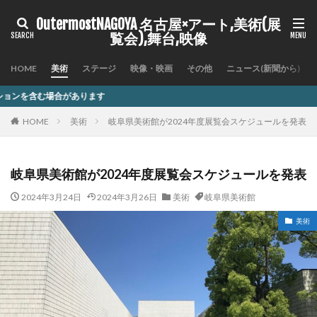
OutermostNAGOYA 名古屋×アート,美術(展
覧会),舞台,映像
HOME
美術
ステージ
映像・映画
その他
ニュース(新聞から)
す
HOME
美術
岐阜県美術館が2024年度展覧会スケジュールを発表
岐阜県美術館が2024年度展覧会スケジュールを発表
2024年3月24日
2024年3月26日
美術
岐阜県美術館
美術