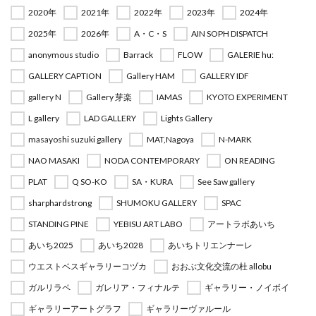
2020年
2021年
2022年
2023年
2024年
2025年
2026年
A・C・S
AIN SOPH DISPATCH
anonymous studio
Barrack
FLOW
GALERIE hu:
GALLERY CAPTION
Gallery HAM
GALLERY IDF
gallery N
Gallery 芽楽
IAMAS
KYOTO EXPERIMENT
L gallery
LAD GALLERY
Lights Gallery
masayoshi suzuki gallery
MAT,Nagoya
N-MARK
NAO MASAKI
NODA CONTEMPORARY
ON READING
PLAT
Q SO-KO
SA・KURA
See Saw gallery
sharphardstrong
SHUMOKU GALLERY
SPAC
STANDING PINE
YEBISU ART LABO
アートラボあいち
あいち2025
あいち2028
あいちトリエンナーレ
ウエストベスギャラリーコヅカ
おおぶ文化交流の杜 allobu
ガルリラペ
ガレリア・フィナルテ
ギャラリー・ノイボイ
ギャラリーアートグラフ
ギャラリーヴァルール