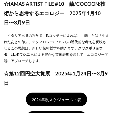
☆IAMAS ARTIST FILE #10 繭/COCOON:技
術から思考するエコロジー 2025年1月10
日〜3月9日
イタリア出身の哲学者、E.コッチャによれば、「繭」とは「生ま
れたあとの卵」。テクノロジーについての近代的な考えを反映さ
せるこの思想は、新しい技術哲学を紡ぎます。
クワクボリョウ
タ
、
J.L.ボワシエ
らによる豊かな芸術表現を通じて、エコロジー問
題にアプローチします。
☆第12回円空大賞展 2025年1月24日〜3月9
日
2024年度スケジュール・表