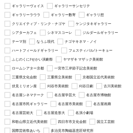
ギャラリーヴォイス
ギャラリーサンセリテ
ギャラリーラウラ
ギャラリー数寄
ギャラリ想
クリエイティブ・リンク・ナゴヤ
ケンジタキギャラリー
シアターカフェ
シネマスコーレ
ジルダールギャラリー
テーマ別
なうふ現代
ナゴヤキネマ・ノイ
ハートフィールドギャラリー
フェスティバル/トーキョー
ふじのくに⇄せかい演劇祭
ヤマザキ マザック美術館
ロームシアター京都
一宮市三岸節子記念美術館
三重県文化会館
三重県立美術館
京都国立近代美術館
伏見ミリオン座
刈谷市美術館
刈谷日劇
古川美術館
名古屋シネマテーク
名古屋学芸大
名古屋市博物館
名古屋市民ギャラリー
名古屋市美術館
名古屋画廊
名古屋芸術大
名古屋造形大
名演小劇場
和歌山県立近代美術館
四日市市文化会館
国立工芸館
国際芸術祭あいち
多治見市陶磁器意匠研究所