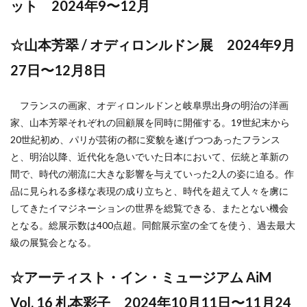
ット 2024年9〜12月
☆山本芳翠 / オディロンルドン展 2024年9月
27日〜12月8日
フランスの画家、オディロンルドンと岐阜県出身の明治の洋画
家、山本芳翠それぞれの回顧展を同時に開催する。19世紀末から
20世紀初め、パリが芸術の都に変貌を遂げつつあったフランス
と、明治以降、近代化を急いでいた日本において、伝統と革新の
間で、時代の潮流に大きな影響を与えていった2人の姿に迫る。作
品に見られる多様な表現の成り立ちと、時代を超えて人々を虜に
してきたイマジネーションの世界を総覧できる、またとない機会
となる。総展示数は400点超。同館展示室の全てを使う、過去最大
級の展覧会となる。
☆アーティスト・イン・ミュージアム AiM
Vol. 16 札本彩子 2024年10月11日〜11月24