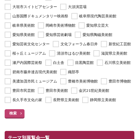
大垣市スイトピアセンター
大須演芸場
山形国際ドキュメンタリー映画祭
岐阜県現代陶芸美術館
岐阜県美術館
岡崎市美術博物館
愛知県立芸大
愛知県美術館
愛知県芸術劇場
愛知県陶磁美術館
愛知芸術文化センター
文化フォーラム春日井
新世紀工芸館
桜ヶ丘ミュージアム
清須市はるひ美術館
滋賀県立美術館
瀬戸内国際芸術祭
白土舎
目黒陶芸館
石川県立美術館
碧南市藤井達吉現代美術館
織部亭
美濃加茂市民ミュージアム
豊橋市美術博物館
豊田市博物館
豊田市民芸館
豊田市美術館
金沢21世紀美術館
長久手市文化の家
長野県立美術館
静岡県立美術館
検索
テーマ別展覧会一覧