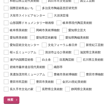
和歌山県立近代美術館
四日市市文化会館
国立工芸館
国際芸術祭あいち
多治見市陶磁器意匠研究所
大垣市スイトピアセンター
大須演芸場
山形国際ドキュメンタリー映画祭
岐阜県現代陶芸美術館
岐阜県美術館
岡崎市美術博物館
愛知県立芸大
愛知県美術館
愛知県芸術劇場
愛知県陶磁美術館
愛知芸術文化センター
文化フォーラム春日井
新世紀工芸館
桜ヶ丘ミュージアム
清須市はるひ美術館
滋賀県立美術館
瀬戸内国際芸術祭
白土舎
目黒陶芸館
石川県立美術館
碧南市藤井達吉現代美術館
織部亭
美濃加茂市民ミュージアム
豊橋市美術博物館
豊田市博物館
豊田市民芸館
豊田市美術館
金沢21世紀美術館
長久手市文化の家
長野県立美術館
静岡県立美術館
検索