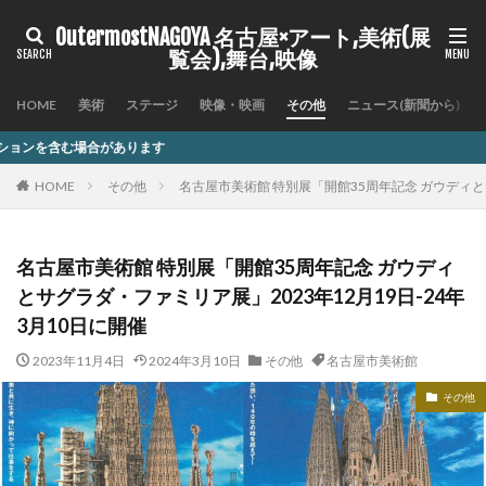
OutermostNAGOYA 名古屋×アート,美術(展
覧会),舞台,映像
HOME
美術
ステージ
映像・映画
その他
ニュース(新聞から)
ます
HOME
その他
名古屋市美術館 特別展「開館35周年記念 ガウディとサ
名古屋市美術館 特別展「開館35周年記念 ガウディ
とサグラダ・ファミリア展」2023年12月19日-24年
3月10日に開催
2023年11月4日
2024年3月10日
その他
名古屋市美術館
その他