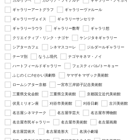
ガルリラペ
ガレリア・フィナルテ
ギャラリー・ノイボイ
ギャラリーアートグラフ
ギャラリーヴァルール
ギャラリーヴォイス
ギャラリーサンセリテ
ギャラリーラウラ
ギャラリー数寄
ギャラリ想
クリエイティブ・リンク・ナゴヤ
ケンジタキギャラリー
シアターカフェ
シネマスコーレ
ジルダールギャラリー
テーマ別
なうふ現代
ナゴヤキネマ・ノイ
ハートフィールドギャラリー
フェスティバル/トーキョー
ふじのくに⇄せかい演劇祭
ヤマザキ マザック美術館
ロームシアター京都
一宮市三岸節子記念美術館
三重県文化会館
三重県立美術館
京都国立近代美術館
伏見ミリオン座
刈谷市美術館
刈谷日劇
古川美術館
名古屋シネマテーク
名古屋学芸大
名古屋市博物館
名古屋市民ギャラリー
名古屋市美術館
名古屋画廊
名古屋芸術大
名古屋造形大
名演小劇場