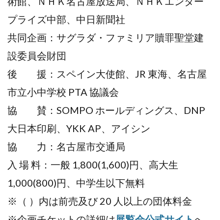
術館、ＮＨＫ名古屋放送局、ＮＨＫエンター
プライズ中部、中日新聞社
共同企画：サグラダ・ファミリア贖罪聖堂建
設委員会財団
後 援：スペイン大使館、JR 東海、名古屋
市立小中学校 PTA 協議会
協 賛：SOMPO ホールディングス、DNP
大日本印刷、YKK AP、アイシン
協 力：名古屋市交通局
入 場 料：一般 1,800(1,600)円、高大生
1,000(800)円、中学生以下無料
※（ ）内は前売及び 20 人以上の団体料金
※企画チケットの詳細は
展覧会公式サイト
へ