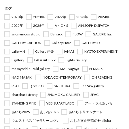
タグ
2020年
2021年
2022年
2023年
2024年
2025年
2026年
A・C・S
AIN SOPH DISPATCH
anonymous studio
Barrack
FLOW
GALERIE hu:
GALLERY CAPTION
Gallery HAM
GALLERY IDF
gallery N
Gallery 芽楽
IAMAS
KYOTO EXPERIMENT
L gallery
LAD GALLERY
Lights Gallery
masayoshi suzuki gallery
MAT,Nagoya
N-MARK
NAO MASAKI
NODA CONTEMPORARY
ON READING
PLAT
Q SO-KO
SA・KURA
See Saw gallery
sharphardstrong
SHUMOKU GALLERY
SPAC
STANDING PINE
YEBISU ART LABO
アートラボあいち
あいち2025
あいち2028
あいちトリエンナーレ
ウエストベスギャラリーコヅカ
おおぶ文化交流の杜 allobu