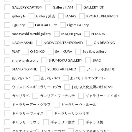
GALLERY CAPTION
Gallery HAM
GALLERY IDF
gallery N
Gallery 芽楽
IAMAS
KYOTO EXPERIMENT
L gallery
LAD GALLERY
Lights Gallery
masayoshi suzuki gallery
MAT,Nagoya
N-MARK
NAO MASAKI
NODA CONTEMPORARY
ON READING
PLAT
Q SO-KO
SA・KURA
See Saw gallery
sharphardstrong
SHUMOKU GALLERY
SPAC
STANDING PINE
YEBISU ART LABO
アートラボあいち
あいち2025
あいち2028
あいちトリエンナーレ
ウエストベスギャラリーコヅカ
おおぶ文化交流の杜 allobu
ガルリラペ
ガレリア・フィナルテ
ギャラリー・ノイボイ
ギャラリーアートグラフ
ギャラリーヴァルール
ギャラリーヴォイス
ギャラリーサンセリテ
ギャラリーラウラ
ギャラリー数寄
ギャラリ想
クリエイティブ・リンク・ナゴヤ
ケンジタキギャラリー