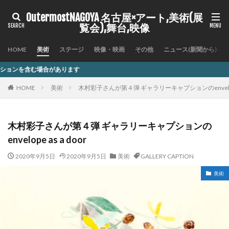
OutermostNAGOYA 名古屋×アート,美術(展
覧会),舞台,映像
HOME
美術
ステージ
映像・映画
その他
ニュース(新聞から)
す
HOME
美術
木村彩子さんが第４弾 ギャラリーキャプションのenvelope a
木村彩子さんが第４弾 ギャラリーキャプションの
envelope as a door
2020年9月5日
2020年9月5日
美術
GALLERY CAPTION
美術