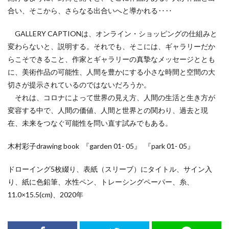
合い、そこから、さらなる出合いへと導かれる‥‥
GALLERY CAPTIONは、オンライン・ショッピングの仕組みと
変わらないと、説明する。それでも、そこには、ギャラリーだか
らこそできること、作家とギャラリーの真摯なメッセージととも
に、美術作品の可能性、人間を豊かにする小さな時間と空間の大
切さが提示されているのではないだろうか。
それは、コロナによって世界の見え方、人間の生活と生き方が
変容する中で、人間の価値、人間と世界との関わり、過去と現
在、未来をつなぐ可能性を問い直す試みでもある。​
木村彩子drawing book 『garden 01- 05』 『park 01- 05』
​ドローイング5枚綴り、表紙（スリーブ）にタイトル、サイン入
り、紙に色鉛筆、水性ペン、トレーシングペーパー、糸、
11.0×15.5(cm)、2020年