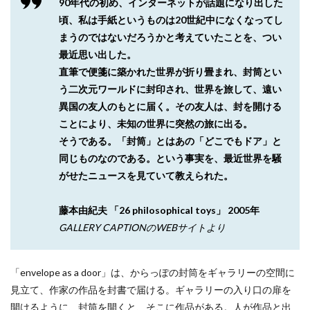
90年代の初め、インターネットが話題になり出した
頃、私は手紙というものは20世紀中になくなってし
まうのではないだろうかと考えていたことを、つい
最近思い出した。
直筆で便箋に築かれた世界が折り畳まれ、封筒とい
う二次元ワールドに封印され、世界を旅して、遠い
異国の友人のもとに届く。その友人は、封を開ける
ことにより、未知の世界に突然の旅に出る。
そうである。「封筒」とはあの「どこでもドア」と
同じものなのである。という事実を、最近世界を騒
がせたニュースを見ていて教えられた。
藤本由紀夫 「26 philosophical toys」 2005年
GALLERY CAPTIONのWEBサイトより
「envelope as a door」は、からっぽの封筒をギャラリーの空間に
見立て、作家の作品を封書で届ける。ギャラリーの入り口の扉を
開けるように、封筒を開くと、そこに作品がある。人が作品と出