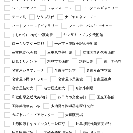
シアターカフェ
シネマスコーレ
ジルダールギャラリー
テーマ別
なうふ現代
ナゴヤキネマ・ノイ
ハートフィールドギャラリー
フェスティバル/トーキョー
ふじのくに⇄せかい演劇祭
ヤマザキ マザック美術館
ロームシアター京都
一宮市三岸節子記念美術館
三重県文化会館
三重県立美術館
京都国立近代美術館
伏見ミリオン座
刈谷市美術館
刈谷日劇
古川美術館
名古屋シネマテーク
名古屋学芸大
名古屋市博物館
名古屋市民ギャラリー
名古屋市美術館
名古屋画廊
名古屋芸術大
名古屋造形大
名演小劇場
和歌山県立近代美術館
四日市市文化会館
国立工芸館
国際芸術祭あいち
多治見市陶磁器意匠研究所
大垣市スイトピアセンター
大須演芸場
山形国際ドキュメンタリー映画祭
岐阜県現代陶芸美術館
岐阜県美術館
岡崎市美術博物館
愛知県立芸大