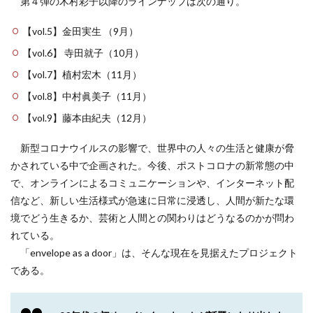
第４弾の木村彩子以降のラインナップは次の通り。
【vol.5】金田実生 （9月）
【vol.6】 寺田就子（10月）
【vol.7】植村宏木（11月）
【vol.8】中村眞美子（11月）
【vol.9】藤本由紀夫（12月）
新型コロナウイルスの影響で、世界中の人々の生活と健康が脅
かされている中で企画された。今後、ポストコロナの新常態の中
で、オンラインによるコミュニケーションや、インターネット配
信など、新しい生活様式が急速に日常に浸透し、人間が新たな環
境でどう生きるか、芸術と人間との関わりはどうなるのかが問わ
れている。
「envelope as a door」は、そんな現在を見据えたプロジェクト
である。