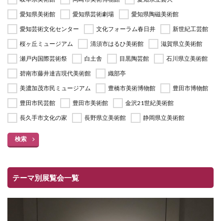
愛知県美術館
愛知県芸術劇場
愛知県陶磁美術館
愛知芸術文化センター
文化フォーラム春日井
新世紀工芸館
桜ヶ丘ミュージアム
清須市はるひ美術館
滋賀県立美術館
瀬戸内国際芸術祭
白土舎
目黒陶芸館
石川県立美術館
碧南市藤井達吉現代美術館
織部亭
美濃加茂市民ミュージアム
豊橋市美術博物館
豊田市博物館
豊田市民芸館
豊田市美術館
金沢21世紀美術館
長久手市文化の家
長野県立美術館
静岡県立美術館
検索
テーマ別展覧会一覧