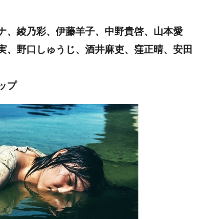
ナ、綾乃彩、伊藤羊子、中野貴啓、山本愛
実、野口しゅうじ、酒井麻吏、窪正晴、安田
ョップ