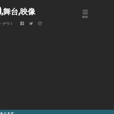
会),舞台,映像
・ナウ！