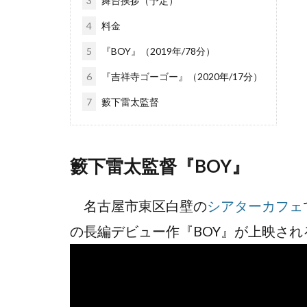
3
舞台挨拶（予定）
4
料金
5
『BOY』（2019年/78分）
6
『吉祥寺ゴーゴー』（2020年/17分）
7
籔下雷太監督
籔下雷太監督『BOY』
名古屋市東区白壁の
シアターカフェ
の長編デビュー作『BOY』が上映さ