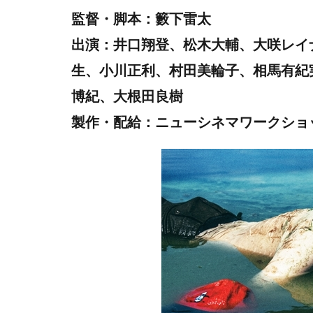
監督・脚本：籔下雷太
出演：井口翔登、松木大輔、大咲レイ
生、小川正利、村田美輪子、相馬有紀
博紀、大根田良樹
製作・配給：ニューシネマワークシ