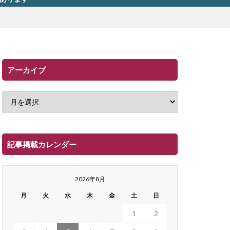
アーカイブ
記事掲載カレンダー
2026年8月
月
火
水
木
金
土
日
1
2