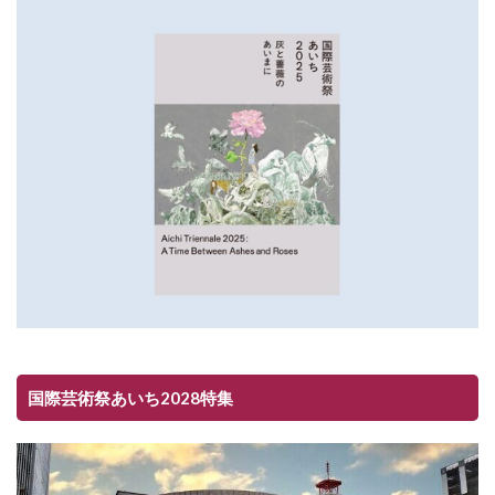
国際芸術祭あいち2028特集