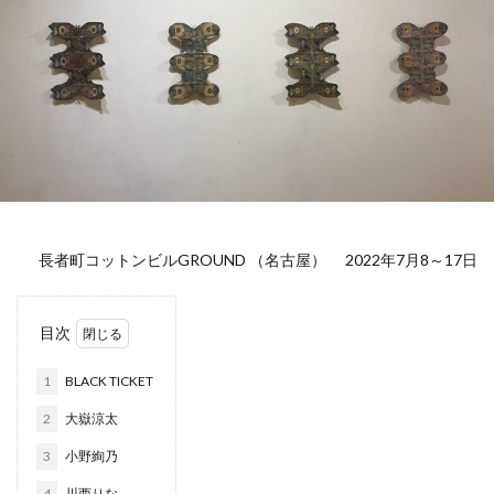
長者町コットンビルGROUND （名古屋） 2022年7月8～17日
目次
1
BLACK TICKET
2
大嶽涼太
3
小野絢乃
4
川西りな