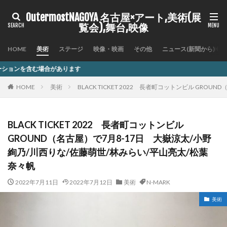
OutermostNAGOYA 名古屋×アート,美術(展
覧会),舞台,映像
HOME
美術
ステージ
映像・映画
その他
ニュース(新聞から)
ます
HOME
美術
BLACK TICKET 2022 長者町コットンビル GR
BLACK TICKET 2022 長者町コットンビル
GROUND（名古屋）で7月8-17日 大嶽涼太/小野
絢乃/川西りな/佐藤萌世/林みらい/平山亮太/松葉
奈々帆
2022年7月11日
2022年7月12日
美術
N-MARK
美術