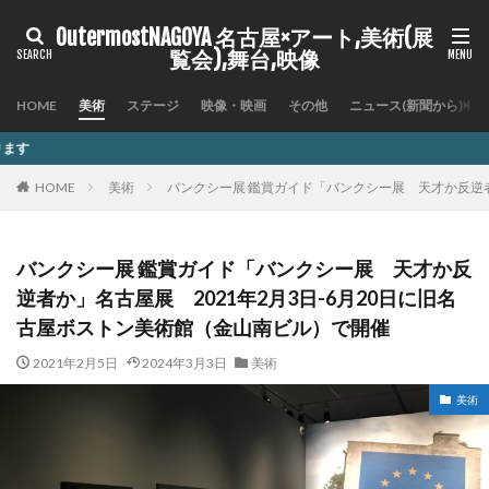
OutermostNAGOYA 名古屋×アート,美術(展
覧会),舞台,映像
HOME
美術
ステージ
映像・映画
その他
ニュース(新聞から)
記事内に商品プロモーションを
HOME
美術
バンクシー展 鑑賞ガイド「バンクシー展 天才か反逆者
バンクシー展 鑑賞ガイド「バンクシー展 天才か反
逆者か」名古屋展 2021年2月3日-6月20日に旧名
古屋ボストン美術館（金山南ビル）で開催
2021年2月5日
2024年3月3日
美術
美術