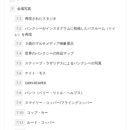
7
会場写真
7.1
再現されたスタジオ
7.2
バンクシーがインスタグラムに投稿したバスルーム（トイ
レ）を再現
7.3
３面のマルチメディア映像展示
7.4
世界のバンクシーの作品マップ
7.5
スティーブ・ラザリデスによるバンクシーの写真
7.6
ケイト・モス
7.7
GRIN REAPER
7.8
パンツ（ベリー・リトル・ヘルプス）
7.9
スマイリー・コッパー/フライングコッパー
7.10
コップ・カー
7.11
ルード・コッパー