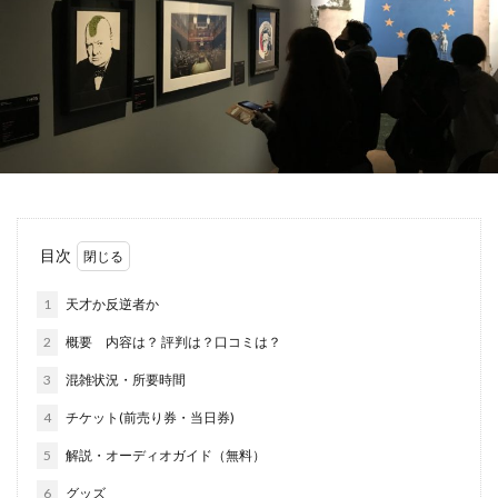
目次
1
天才か反逆者か
2
概要 内容は？ 評判は？口コミは？
3
混雑状況・所要時間
4
チケット(前売り券・当日券)
5
解説・オーディオガイド（無料）
6
グッズ