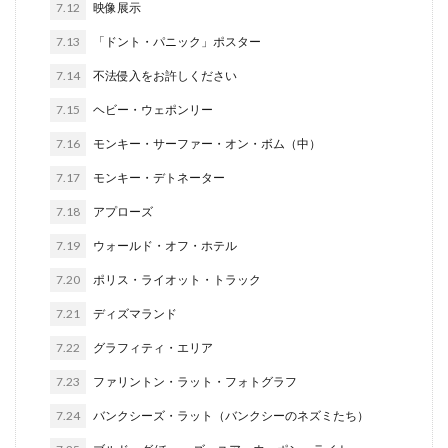
7.12
映像展示
7.13
「ドント・パニック」ポスター
7.14
不法侵入をお許しください
7.15
ヘビー・ウェポンリー
7.16
モンキー・サーファー・オン・ボム（中）
7.17
モンキー・デトネーター
7.18
アプローズ
7.19
ウォールド・オフ・ホテル
7.20
ポリス・ライオット・トラック
7.21
ディズマランド
7.22
グラフィティ・エリア
7.23
ファリントン・ラット・フォトグラフ
7.24
バンクシーズ・ラット（バンクシーのネズミたち）