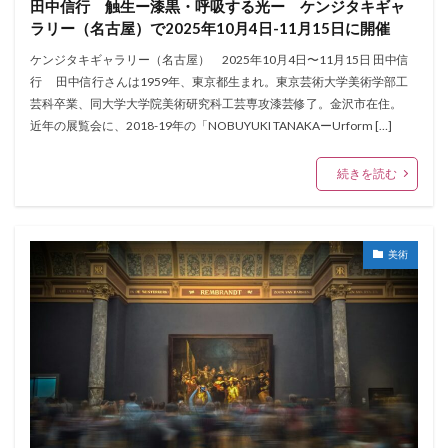
田中信行 触生ー漆黒・呼吸する光ー ケンジタキギャ
ラリー（名古屋）で2025年10月4日-11月15日に開催
ケンジタキギャラリー（名古屋） 2025年10月4日〜11月15日 田中信
行 田中信行さんは1959年、東京都生まれ。東京芸術大学美術学部工
芸科卒業、同大学大学院美術研究科工芸専攻漆芸修了。金沢市在住。
近年の展覧会に、2018-19年の「NOBUYUKI TANAKAーUrform […]
続きを読む
美術