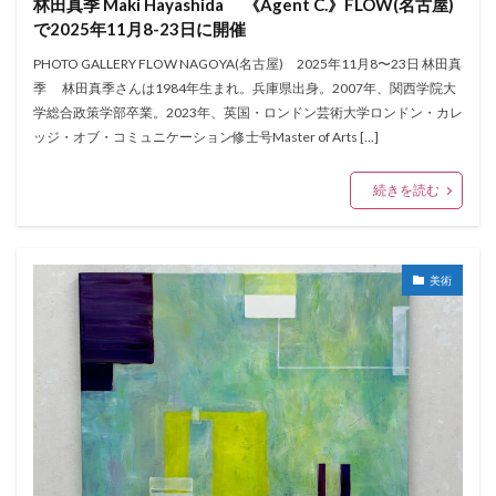
林田真季 Maki Hayashida​ 《Agent C.》FLOW(名古屋)
で2025年11月8-23日に開催
PHOTO GALLERY FLOW NAGOYA(名古屋) 2025年11月8〜23日 林田真
季 林田真季さんは1984年生まれ。兵庫県出身。2007年、関西学院大
学総合政策学部卒業。2023年、英国・ロンドン芸術大学ロンドン・カレ
ッジ・オブ・コミュニケーション修士号Master of Arts […]
続きを読む
美術