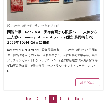
2025年10月29日
2025年11月11日
関智生展 Real/Red 実存南画から眼振へ 一人称から
三人称へ masayoshi suzuki gallery(愛知県岡崎市)で
2025年10月4-26日に開催
masayoshi suzuki gallery（愛知県岡崎市） 2025年10月4〜26日 関智
生 関智生さんは1965年、奈良県生まれ。名古屋芸術大学卒業。英国
ノッティンガム・トレント大学Fine Art（愛知県新進芸術家海外留学等
補助事業研修員）で修士取得。セントラル・セント・マーティンス・
[…]
続きを読む
Prev
2
3
4
5
6
Next