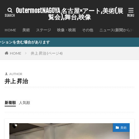
OutermostNAGOYA 名古屋×アート,美術(展
覧会),舞台,映像
HOME
美術
ステージ
映像・映画
その他
ニュース(新聞から)
ます
HOME
井上 昇治 (ページ4)
AUTHOR
井上 昇治
新着順
人気順
美術