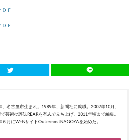
ＰＤＦ
ＰＤＦ
4年、名古屋市生まれ。1989年、新聞社に就職。2002年10月、
で芸術批評誌REARを有志で立ち上げ、2011年頃まで編集。
9年６月にWEBサイトOutermostNAGOYAを始めた。