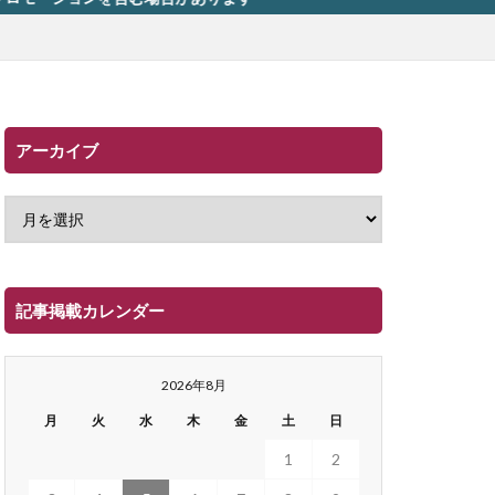
アーカイブ
記事掲載カレンダー
2026年8月
月
火
水
木
金
土
日
1
2