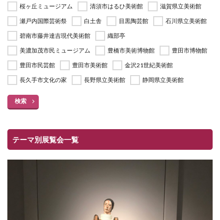
桜ヶ丘ミュージアム
清須市はるひ美術館
滋賀県立美術館
瀬戸内国際芸術祭
白土舎
目黒陶芸館
石川県立美術館
碧南市藤井達吉現代美術館
織部亭
美濃加茂市民ミュージアム
豊橋市美術博物館
豊田市博物館
豊田市民芸館
豊田市美術館
金沢21世紀美術館
長久手市文化の家
長野県立美術館
静岡県立美術館
検索
テーマ別展覧会一覧