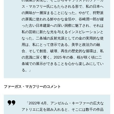
ス・マカフリー氏にもたらされる形で、私の日本へ
の興味が一層深まることになった。やがて、狩野派
の屏風に使われる鮮やかな金箔や、谷崎潤一郎が綴
った古い日本建築への深い洞察に魅了され、それは
私の芸術に新たな光を与えるインスピレーションと
なった。二条城の反射光源としての金の実用的な使
用は、私にとって啓示である。美学と政治力の融
合、そして創造、破壊、再生の歴史的な循環は、私
の意識に深く響く。2025 年の春、桜が咲く頃に二
条城での展示ができることを心から楽しみにしてい
る。」
ファーガス・マカフリーのコメント
「2022年 6月、アンゼルム・キーファーの広大な
アトリエに足を踏み入れると、そこには数千の作品