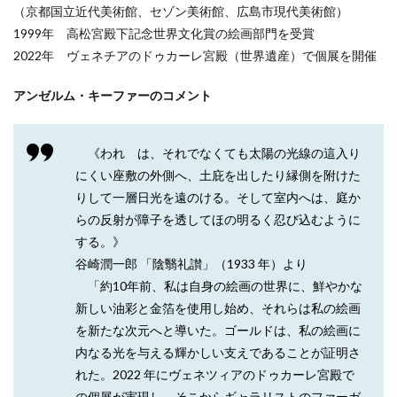
（京都国立近代美術館、セゾン美術館、広島市現代美術館）
1999年 高松宮殿下記念世界文化賞の絵画部門を受賞
2022年 ヴェネチアのドゥカーレ宮殿（世界遺産）で個展を開催
アンゼルム・キーファーのコメント
《われゝは、それでなくても太陽の光線の這入り
にくい座敷の外側へ、土庇を出したり縁側を附けた
りして一層日光を遠のける。そして室内へは、庭か
らの反射が障子を透してほの明るく忍び込むように
する。》
谷崎潤一郎 「陰翳礼讃」（1933 年）より
「約10年前、私は自身の絵画の世界に、鮮やかな
新しい油彩と金箔を使用し始め、それらは私の絵画
を新たな次元へと導いた。ゴールドは、私の絵画に
内なる光を与える輝かしい支えであることが証明さ
れた。2022 年にヴェネツィアのドゥカーレ宮殿で
の個展が実現し、そこからギャラリストのファーガ