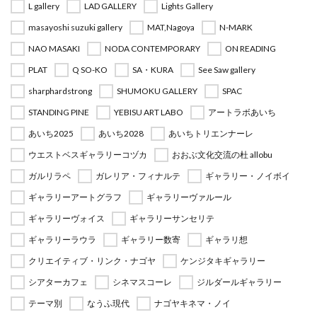
L gallery
LAD GALLERY
Lights Gallery
masayoshi suzuki gallery
MAT,Nagoya
N-MARK
NAO MASAKI
NODA CONTEMPORARY
ON READING
PLAT
Q SO-KO
SA・KURA
See Saw gallery
sharphardstrong
SHUMOKU GALLERY
SPAC
STANDING PINE
YEBISU ART LABO
アートラボあいち
あいち2025
あいち2028
あいちトリエンナーレ
ウエストベスギャラリーコヅカ
おおぶ文化交流の杜 allobu
ガルリラペ
ガレリア・フィナルテ
ギャラリー・ノイボイ
ギャラリーアートグラフ
ギャラリーヴァルール
ギャラリーヴォイス
ギャラリーサンセリテ
ギャラリーラウラ
ギャラリー数寄
ギャラリ想
クリエイティブ・リンク・ナゴヤ
ケンジタキギャラリー
シアターカフェ
シネマスコーレ
ジルダールギャラリー
テーマ別
なうふ現代
ナゴヤキネマ・ノイ