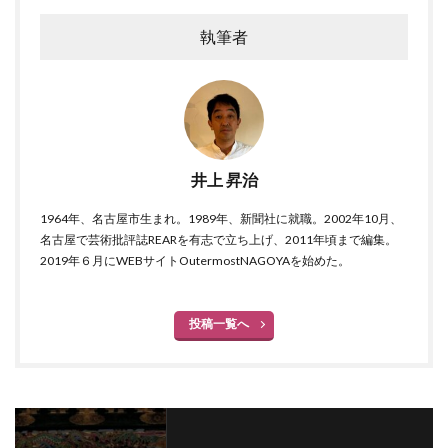
執筆者
井上 昇治
1964年、名古屋市生まれ。1989年、新聞社に就職。2002年10月、
名古屋で芸術批評誌REARを有志で立ち上げ、2011年頃まで編集。
2019年６月にWEBサイトOutermostNAGOYAを始めた。
投稿一覧へ