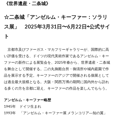
《
世界遺産・二条城
》
☆二条城「アンゼルム・キーファー：ソラリ
ス展」 2025年3月31日
〜
6月22日⇨公式サイ
ト
京都市及びファーガス・マカフリーギャラリーが、国際的に高
い評価を受ける、ドイツの現代美術作家であるアンゼルム・キー
ファーの新作による展覧会を、2025年春から、世界遺産・二条城
を舞台として開催する。二の丸御殿台所・御清所や城内庭園で作
品を展示する予定。キーファーのアジアで開催される個展として
は過去最大規模となる。大阪・関西万博の期間に国内外から訪れ
る多くの方を京都に迎え、キーファーの作品を楽しんでもらう。
アンゼルム・キーファー略歴
1945年 ドイツ生まれ
1993年 「アンゼルム・キーファー展 メランコリア―知の翼」