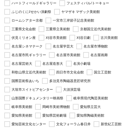
ハートフィールドギャラリー
フェスティバル/トーキョー
ふじのくに⇄せかい演劇祭
ヤマザキ マザック美術館
ロームシアター京都
一宮市三岸節子記念美術館
三重県文化会館
三重県立美術館
京都国立近代美術館
伏見ミリオン座
刈谷市美術館
刈谷日劇
古川美術館
名古屋シネマテーク
名古屋学芸大
名古屋市博物館
名古屋市民ギャラリー
名古屋市美術館
名古屋画廊
名古屋芸術大
名古屋造形大
名演小劇場
和歌山県立近代美術館
四日市市文化会館
国立工芸館
国際芸術祭あいち
多治見市陶磁器意匠研究所
大垣市スイトピアセンター
大須演芸場
山形国際ドキュメンタリー映画祭
岐阜県現代陶芸美術館
岐阜県美術館
岡崎市美術博物館
愛知県立芸大
愛知県美術館
愛知県芸術劇場
愛知県陶磁美術館
愛知芸術文化センター
文化フォーラム春日井
新世紀工芸館