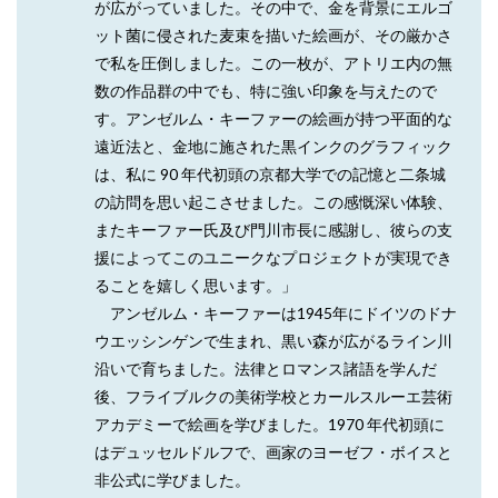
が広がっていました。その中で、金を背景にエルゴ
ット菌に侵された麦束を描いた絵画が、その厳かさ
で私を圧倒しました。この一枚が、アトリエ内の無
数の作品群の中でも、特に強い印象を与えたので
す。アンゼルム・キーファーの絵画が持つ平面的な
遠近法と、金地に施された黒インクのグラフィック
は、私に 90 年代初頭の京都大学での記憶と二条城
の訪問を思い起こさせました。この感慨深い体験、
またキーファー氏及び門川市⾧に感謝し、彼らの支
援によってこのユニークなプロジェクトが実現でき
ることを嬉しく思います。」
アンゼルム・キーファーは1945年にドイツのドナ
ウエッシンゲンで生まれ、黒い森が広がるライン川
沿いで育ちました。法律とロマンス諸語を学んだ
後、フライブルクの美術学校とカールスルーエ芸術
アカデミーで絵画を学びました。1970 年代初頭に
はデュッセルドルフで、画家のヨーゼフ・ボイスと
非公式に学びました。