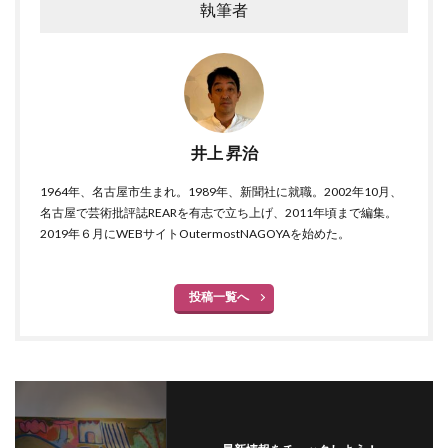
執筆者
井上 昇治
1964年、名古屋市生まれ。1989年、新聞社に就職。2002年10月、
名古屋で芸術批評誌REARを有志で立ち上げ、2011年頃まで編集。
2019年６月にWEBサイトOutermostNAGOYAを始めた。
投稿一覧へ