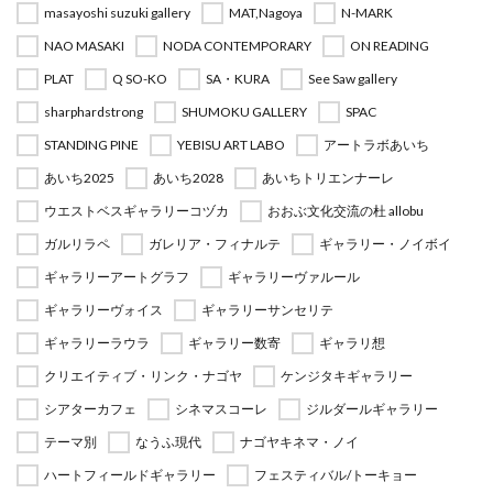
masayoshi suzuki gallery
MAT,Nagoya
N-MARK
NAO MASAKI
NODA CONTEMPORARY
ON READING
PLAT
Q SO-KO
SA・KURA
See Saw gallery
sharphardstrong
SHUMOKU GALLERY
SPAC
STANDING PINE
YEBISU ART LABO
アートラボあいち
あいち2025
あいち2028
あいちトリエンナーレ
ウエストベスギャラリーコヅカ
おおぶ文化交流の杜 allobu
ガルリラペ
ガレリア・フィナルテ
ギャラリー・ノイボイ
ギャラリーアートグラフ
ギャラリーヴァルール
ギャラリーヴォイス
ギャラリーサンセリテ
ギャラリーラウラ
ギャラリー数寄
ギャラリ想
クリエイティブ・リンク・ナゴヤ
ケンジタキギャラリー
シアターカフェ
シネマスコーレ
ジルダールギャラリー
テーマ別
なうふ現代
ナゴヤキネマ・ノイ
ハートフィールドギャラリー
フェスティバル/トーキョー