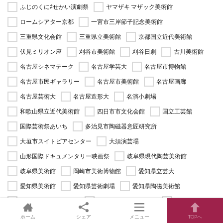
ふじのくに⇄せかい演劇祭
ヤマザキ マザック美術館
ロームシアター京都
一宮市三岸節子記念美術館
三重県文化会館
三重県立美術館
京都国立近代美術館
伏見ミリオン座
刈谷市美術館
刈谷日劇
古川美術館
名古屋シネマテーク
名古屋学芸大
名古屋市博物館
名古屋市民ギャラリー
名古屋市美術館
名古屋画廊
名古屋芸術大
名古屋造形大
名演小劇場
和歌山県立近代美術館
四日市市文化会館
国立工芸館
国際芸術祭あいち
多治見市陶磁器意匠研究所
大垣市スイトピアセンター
大須演芸場
山形国際ドキュメンタリー映画祭
岐阜県現代陶芸美術館
岐阜県美術館
岡崎市美術博物館
愛知県立芸大
愛知県美術館
愛知県芸術劇場
愛知県陶磁美術館
愛知芸術文化センター
文化フォーラム春日井
新世紀工芸館
桜ヶ丘ミュージアム
清須市はるひ美術館
滋賀県立美術館
ホーム
シェア
メニュー
TOPへ