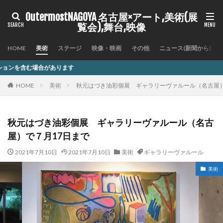
OutermostNAGOYA 名古屋×アート,美術(展
覧会),舞台,映像
HOME
美術
ステージ
映像・映画
その他
ニュース(新聞から)
記
HOME
美術
秋元はづき油彩個展 ギャラリーヴァルール（名古屋）
秋元はづき油彩個展 ギャラリーヴァルール（名古
屋）で７月17日まで
2021年7月10日
2021年7月10日
美術
ギャラリーヴァルール
美術