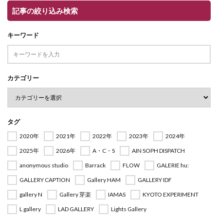
記事の絞り込み検索
キーワード
カテゴリー
タグ
2020年
2021年
2022年
2023年
2024年
2025年
2026年
A・C・S
AIN SOPH DISPATCH
anonymous studio
Barrack
FLOW
GALERIE hu:
GALLERY CAPTION
Gallery HAM
GALLERY IDF
gallery N
Gallery 芽楽
IAMAS
KYOTO EXPERIMENT
L gallery
LAD GALLERY
Lights Gallery