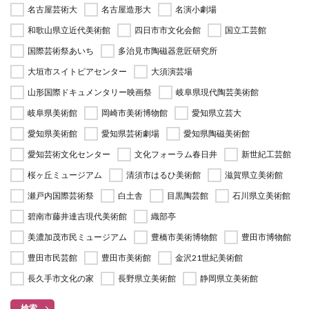
名古屋芸術大
名古屋造形大
名演小劇場
和歌山県立近代美術館
四日市市文化会館
国立工芸館
国際芸術祭あいち
多治見市陶磁器意匠研究所
大垣市スイトピアセンター
大須演芸場
山形国際ドキュメンタリー映画祭
岐阜県現代陶芸美術館
岐阜県美術館
岡崎市美術博物館
愛知県立芸大
愛知県美術館
愛知県芸術劇場
愛知県陶磁美術館
愛知芸術文化センター
文化フォーラム春日井
新世紀工芸館
桜ヶ丘ミュージアム
清須市はるひ美術館
滋賀県立美術館
瀬戸内国際芸術祭
白土舎
目黒陶芸館
石川県立美術館
碧南市藤井達吉現代美術館
織部亭
美濃加茂市民ミュージアム
豊橋市美術博物館
豊田市博物館
豊田市民芸館
豊田市美術館
金沢21世紀美術館
長久手市文化の家
長野県立美術館
静岡県立美術館
検索