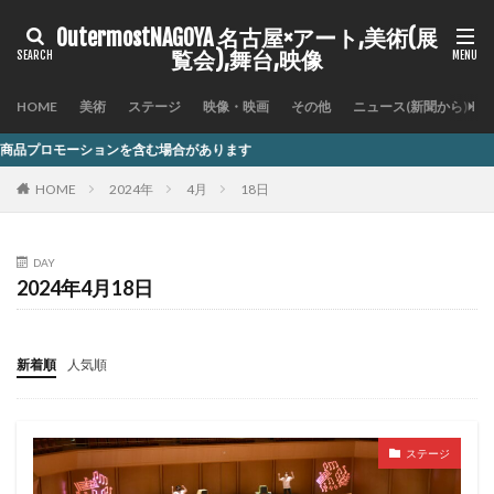
OutermostNAGOYA 名古屋×アート,美術(展
覧会),舞台,映像
HOME
美術
ステージ
映像・映画
その他
ニュース(新聞から)
を含む場合があります
HOME
2024年
4月
18日
DAY
2024年4月18日
新着順
人気順
ステージ