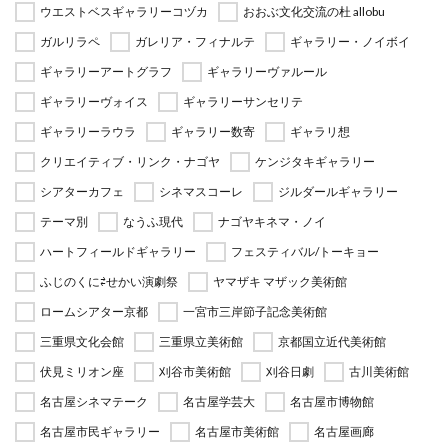
ウエストベスギャラリーコヅカ
おおぶ文化交流の杜 allobu
ガルリラペ
ガレリア・フィナルテ
ギャラリー・ノイボイ
ギャラリーアートグラフ
ギャラリーヴァルール
ギャラリーヴォイス
ギャラリーサンセリテ
ギャラリーラウラ
ギャラリー数寄
ギャラリ想
クリエイティブ・リンク・ナゴヤ
ケンジタキギャラリー
シアターカフェ
シネマスコーレ
ジルダールギャラリー
テーマ別
なうふ現代
ナゴヤキネマ・ノイ
ハートフィールドギャラリー
フェスティバル/トーキョー
ふじのくに⇄せかい演劇祭
ヤマザキ マザック美術館
ロームシアター京都
一宮市三岸節子記念美術館
三重県文化会館
三重県立美術館
京都国立近代美術館
伏見ミリオン座
刈谷市美術館
刈谷日劇
古川美術館
名古屋シネマテーク
名古屋学芸大
名古屋市博物館
名古屋市民ギャラリー
名古屋市美術館
名古屋画廊