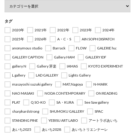
タグ
2020年
2021年
2022年
2023年
2024年
2025年
2026年
A・C・S
AIN SOPH DISPATCH
anonymous studio
Barrack
FLOW
GALERIE hu:
GALLERY CAPTION
Gallery HAM
GALLERY IDF
gallery N
Gallery 芽楽
IAMAS
KYOTO EXPERIMENT
L gallery
LAD GALLERY
Lights Gallery
masayoshi suzuki gallery
MAT,Nagoya
N-MARK
NAO MASAKI
NODA CONTEMPORARY
ON READING
PLAT
Q SO-KO
SA・KURA
See Saw gallery
sharphardstrong
SHUMOKU GALLERY
SPAC
STANDING PINE
YEBISU ART LABO
アートラボあいち
あいち2025
あいち2028
あいちトリエンナーレ