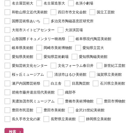
名古屋芸術大
名古屋造形大
名演小劇場
和歌山県立近代美術館
四日市市文化会館
国立工芸館
国際芸術祭あいち
多治見市陶磁器意匠研究所
大垣市スイトピアセンター
大須演芸場
山形国際ドキュメンタリー映画祭
岐阜県現代陶芸美術館
岐阜県美術館
岡崎市美術博物館
愛知県立芸大
愛知県美術館
愛知県芸術劇場
愛知県陶磁美術館
愛知芸術文化センター
文化フォーラム春日井
新世紀工芸館
桜ヶ丘ミュージアム
清須市はるひ美術館
滋賀県立美術館
瀬戸内国際芸術祭
白土舎
目黒陶芸館
石川県立美術館
碧南市藤井達吉現代美術館
織部亭
美濃加茂市民ミュージアム
豊橋市美術博物館
豊田市博物館
豊田市民芸館
豊田市美術館
金沢21世紀美術館
長久手市文化の家
長野県立美術館
静岡県立美術館
検索