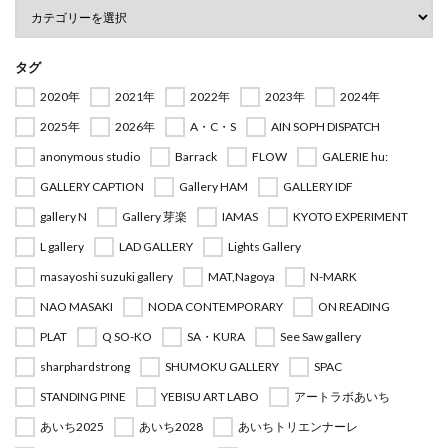
タグ
2020年
2021年
2022年
2023年
2024年
2025年
2026年
A・C・S
AIN SOPH DISPATCH
anonymous studio
Barrack
FLOW
GALERIE hu:
GALLERY CAPTION
Gallery HAM
GALLERY IDF
gallery N
Gallery 芽楽
IAMAS
KYOTO EXPERIMENT
L gallery
LAD GALLERY
Lights Gallery
masayoshi suzuki gallery
MAT,Nagoya
N-MARK
NAO MASAKI
NODA CONTEMPORARY
ON READING
PLAT
Q SO-KO
SA・KURA
See Saw gallery
sharphardstrong
SHUMOKU GALLERY
SPAC
STANDING PINE
YEBISU ART LABO
アートラボあいち
あいち2025
あいち2028
あいちトリエンナーレ