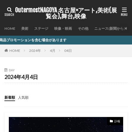
OutermostNAGOYA 名古屋×アート,美術(展
覧会),舞台,映像
HOME
美術
ステージ
映像・映画
その他
ニュース(新聞から)
ンを含む場合があります
HOME
2024年
4月
04日
DAY
2024年4月4日
新着順
人気順
訃報