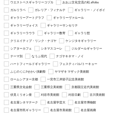
ウエストベスギャラリーコヅカ
おおぶ文化交流の杜 allobu
ガルリラペ
ガレリア・フィナルテ
ギャラリー・ノイボイ
ギャラリーアートグラフ
ギャラリーヴァルール
ギャラリーヴォイス
ギャラリーサンセリテ
ギャラリーラウラ
ギャラリー数寄
ギャラリ想
クリエイティブ・リンク・ナゴヤ
ケンジタキギャラリー
シアターカフェ
シネマスコーレ
ジルダールギャラリー
テーマ別
なうふ現代
ナゴヤキネマ・ノイ
ハートフィールドギャラリー
フェスティバル/トーキョー
ふじのくに⇄せかい演劇祭
ヤマザキ マザック美術館
ロームシアター京都
一宮市三岸節子記念美術館
三重県文化会館
三重県立美術館
京都国立近代美術館
伏見ミリオン座
刈谷市美術館
刈谷日劇
古川美術館
名古屋シネマテーク
名古屋学芸大
名古屋市博物館
名古屋市民ギャラリー
名古屋市美術館
名古屋画廊