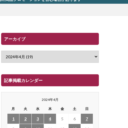
アーカイブ
記事掲載カレンダー
2024年4月
月
火
水
木
金
土
日
1
2
3
4
5
6
7