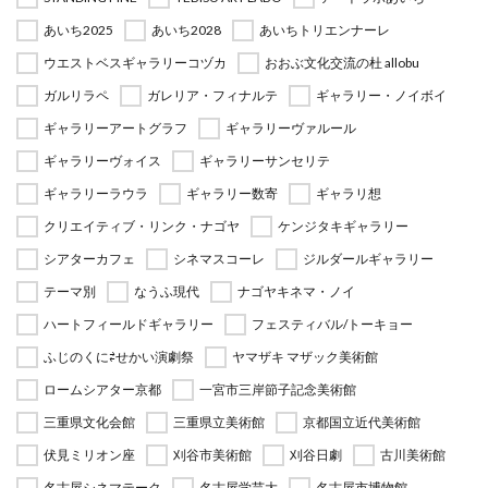
あいち2025
あいち2028
あいちトリエンナーレ
ウエストベスギャラリーコヅカ
おおぶ文化交流の杜 allobu
ガルリラペ
ガレリア・フィナルテ
ギャラリー・ノイボイ
ギャラリーアートグラフ
ギャラリーヴァルール
ギャラリーヴォイス
ギャラリーサンセリテ
ギャラリーラウラ
ギャラリー数寄
ギャラリ想
クリエイティブ・リンク・ナゴヤ
ケンジタキギャラリー
シアターカフェ
シネマスコーレ
ジルダールギャラリー
テーマ別
なうふ現代
ナゴヤキネマ・ノイ
ハートフィールドギャラリー
フェスティバル/トーキョー
ふじのくに⇄せかい演劇祭
ヤマザキ マザック美術館
ロームシアター京都
一宮市三岸節子記念美術館
三重県文化会館
三重県立美術館
京都国立近代美術館
伏見ミリオン座
刈谷市美術館
刈谷日劇
古川美術館
名古屋シネマテーク
名古屋学芸大
名古屋市博物館