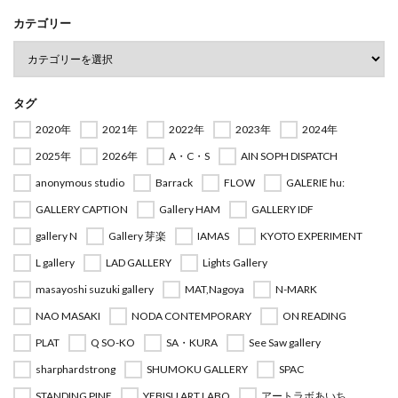
カテゴリー
タグ
2020年
2021年
2022年
2023年
2024年
2025年
2026年
A・C・S
AIN SOPH DISPATCH
anonymous studio
Barrack
FLOW
GALERIE hu:
GALLERY CAPTION
Gallery HAM
GALLERY IDF
gallery N
Gallery 芽楽
IAMAS
KYOTO EXPERIMENT
L gallery
LAD GALLERY
Lights Gallery
masayoshi suzuki gallery
MAT,Nagoya
N-MARK
NAO MASAKI
NODA CONTEMPORARY
ON READING
PLAT
Q SO-KO
SA・KURA
See Saw gallery
sharphardstrong
SHUMOKU GALLERY
SPAC
STANDING PINE
YEBISU ART LABO
アートラボあいち