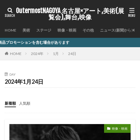
OutermostNAGOYA 名古屋×アート,美術(展
覧会),舞台,映像
HOME
美術
ステージ
映像・映画
その他
ニュース(新聞から)
含む場合があります
HOME
2024年
1月
24日
DAY
2024年1月24日
新着順
人気順
映像・映画