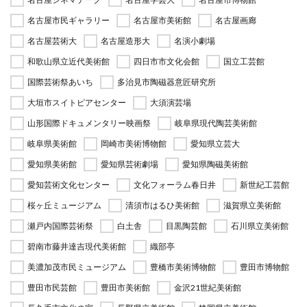
名古屋市民ギャラリー
名古屋市美術館
名古屋画廊
名古屋芸術大
名古屋造形大
名演小劇場
和歌山県立近代美術館
四日市市文化会館
国立工芸館
国際芸術祭あいち
多治見市陶磁器意匠研究所
大垣市スイトピアセンター
大須演芸場
山形国際ドキュメンタリー映画祭
岐阜県現代陶芸美術館
岐阜県美術館
岡崎市美術博物館
愛知県立芸大
愛知県美術館
愛知県芸術劇場
愛知県陶磁美術館
愛知芸術文化センター
文化フォーラム春日井
新世紀工芸館
桜ヶ丘ミュージアム
清須市はるひ美術館
滋賀県立美術館
瀬戸内国際芸術祭
白土舎
目黒陶芸館
石川県立美術館
碧南市藤井達吉現代美術館
織部亭
美濃加茂市民ミュージアム
豊橋市美術博物館
豊田市博物館
豊田市民芸館
豊田市美術館
金沢21世紀美術館