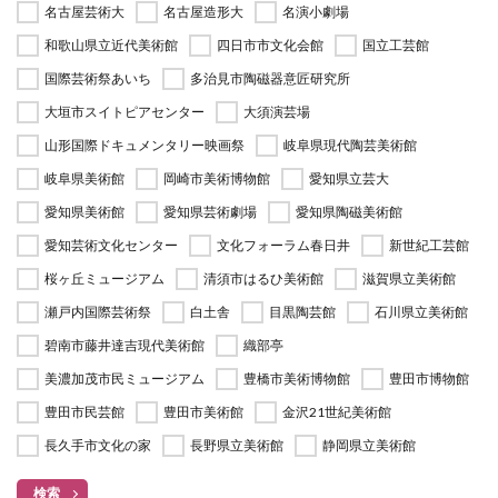
名古屋芸術大
名古屋造形大
名演小劇場
和歌山県立近代美術館
四日市市文化会館
国立工芸館
国際芸術祭あいち
多治見市陶磁器意匠研究所
大垣市スイトピアセンター
大須演芸場
山形国際ドキュメンタリー映画祭
岐阜県現代陶芸美術館
岐阜県美術館
岡崎市美術博物館
愛知県立芸大
愛知県美術館
愛知県芸術劇場
愛知県陶磁美術館
愛知芸術文化センター
文化フォーラム春日井
新世紀工芸館
桜ヶ丘ミュージアム
清須市はるひ美術館
滋賀県立美術館
瀬戸内国際芸術祭
白土舎
目黒陶芸館
石川県立美術館
碧南市藤井達吉現代美術館
織部亭
美濃加茂市民ミュージアム
豊橋市美術博物館
豊田市博物館
豊田市民芸館
豊田市美術館
金沢21世紀美術館
長久手市文化の家
長野県立美術館
静岡県立美術館
検索