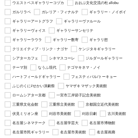
ウエストベスギャラリーコヅカ
おおぶ文化交流の杜 allobu
ガルリラペ
ガレリア・フィナルテ
ギャラリー・ノイボイ
ギャラリーアートグラフ
ギャラリーヴァルール
ギャラリーヴォイス
ギャラリーサンセリテ
ギャラリーラウラ
ギャラリー数寄
ギャラリ想
クリエイティブ・リンク・ナゴヤ
ケンジタキギャラリー
シアターカフェ
シネマスコーレ
ジルダールギャラリー
テーマ別
なうふ現代
ナゴヤキネマ・ノイ
ハートフィールドギャラリー
フェスティバル/トーキョー
ふじのくに⇄せかい演劇祭
ヤマザキ マザック美術館
ロームシアター京都
一宮市三岸節子記念美術館
三重県文化会館
三重県立美術館
京都国立近代美術館
伏見ミリオン座
刈谷市美術館
刈谷日劇
古川美術館
名古屋シネマテーク
名古屋学芸大
名古屋市博物館
名古屋市民ギャラリー
名古屋市美術館
名古屋画廊