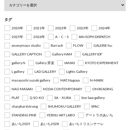
タグ
2020年
2021年
2022年
2023年
2024年
2025年
2026年
A・C・S
AIN SOPH DISPATCH
anonymous studio
Barrack
FLOW
GALERIE hu:
GALLERY CAPTION
Gallery HAM
GALLERY IDF
gallery N
Gallery 芽楽
IAMAS
KYOTO EXPERIMENT
L gallery
LAD GALLERY
Lights Gallery
masayoshi suzuki gallery
MAT,Nagoya
N-MARK
NAO MASAKI
NODA CONTEMPORARY
ON READING
PLAT
Q SO-KO
SA・KURA
See Saw gallery
sharphardstrong
SHUMOKU GALLERY
SPAC
STANDING PINE
YEBISU ART LABO
アートラボあいち
あいち2025
あいち2028
あいちトリエンナーレ