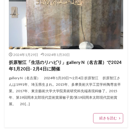
2024年1月29日
2024年1月30日
折原智江「生活のリハビリ」gallery N（名古屋）で2024
年1月20日- 2月4日に開催
gallery N（名古屋） 2024年1月20日〜2月4日 折原智江 折原智江さ
んは1991年、埼玉県生まれ。2015年、多摩美術大学工芸学科陶専攻卒
業。2017年、東京藝術大学大学院美術研究科先端表現科修了。2015
年、第19回岡本太郎現代芸術賞展敏子賞/第19回岡本太郎現代芸術賞
展。 20 […]
続きを読む