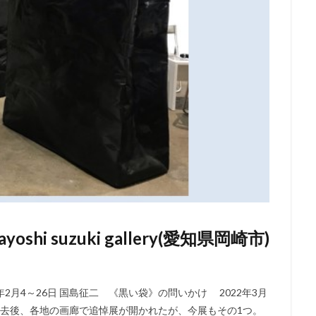
hi suzuki gallery(愛知県岡崎市)
） 2023年2月4～26日 国島征二 《黒い袋》の問いかけ 2022年3月
逝去後、各地の画廊で追悼展が開かれたが、今展もその1つ。