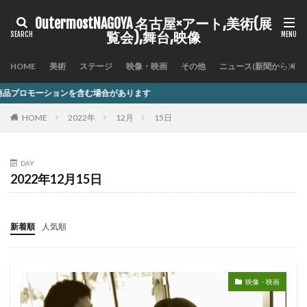
OutermostNAGOYA 名古屋×アート,美術(展
覧会),舞台,映像
HOME
美術
ステージ
映像・映画
その他
ニュース(新聞から)
含む場合があります
HOME
2022年
12月
15日
DAY
2022年12月15日
新着順
人気順
映像・映画