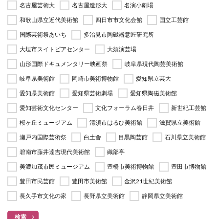
名古屋芸術大
名古屋造形大
名演小劇場
和歌山県立近代美術館
四日市市文化会館
国立工芸館
国際芸術祭あいち
多治見市陶磁器意匠研究所
大垣市スイトピアセンター
大須演芸場
山形国際ドキュメンタリー映画祭
岐阜県現代陶芸美術館
岐阜県美術館
岡崎市美術博物館
愛知県立芸大
愛知県美術館
愛知県芸術劇場
愛知県陶磁美術館
愛知芸術文化センター
文化フォーラム春日井
新世紀工芸館
桜ヶ丘ミュージアム
清須市はるひ美術館
滋賀県立美術館
瀬戸内国際芸術祭
白土舎
目黒陶芸館
石川県立美術館
碧南市藤井達吉現代美術館
織部亭
美濃加茂市民ミュージアム
豊橋市美術博物館
豊田市博物館
豊田市民芸館
豊田市美術館
金沢21世紀美術館
長久手市文化の家
長野県立美術館
静岡県立美術館
検索