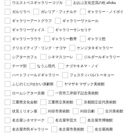
ウエストベスギャラリーコヅカ
おおぶ文化交流の杜 allobu
ガルリラペ
ガレリア・フィナルテ
ギャラリー・ノイボイ
ギャラリーアートグラフ
ギャラリーヴァルール
ギャラリーヴォイス
ギャラリーサンセリテ
ギャラリーラウラ
ギャラリー数寄
ギャラリ想
クリエイティブ・リンク・ナゴヤ
ケンジタキギャラリー
シアターカフェ
シネマスコーレ
ジルダールギャラリー
テーマ別
なうふ現代
ナゴヤキネマ・ノイ
ハートフィールドギャラリー
フェスティバル/トーキョー
ふじのくに⇄せかい演劇祭
ヤマザキ マザック美術館
ロームシアター京都
一宮市三岸節子記念美術館
三重県文化会館
三重県立美術館
京都国立近代美術館
伏見ミリオン座
刈谷市美術館
刈谷日劇
古川美術館
名古屋シネマテーク
名古屋学芸大
名古屋市博物館
名古屋市民ギャラリー
名古屋市美術館
名古屋画廊