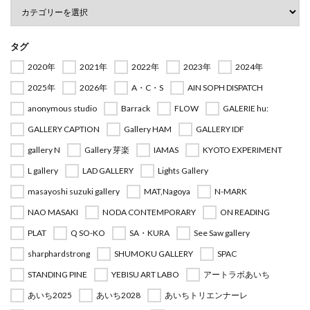
タグ
2020年
2021年
2022年
2023年
2024年
2025年
2026年
A・C・S
AIN SOPH DISPATCH
anonymous studio
Barrack
FLOW
GALERIE hu:
GALLERY CAPTION
Gallery HAM
GALLERY IDF
gallery N
Gallery 芽楽
IAMAS
KYOTO EXPERIMENT
L gallery
LAD GALLERY
Lights Gallery
masayoshi suzuki gallery
MAT,Nagoya
N-MARK
NAO MASAKI
NODA CONTEMPORARY
ON READING
PLAT
Q SO-KO
SA・KURA
See Saw gallery
sharphardstrong
SHUMOKU GALLERY
SPAC
STANDING PINE
YEBISU ART LABO
アートラボあいち
あいち2025
あいち2028
あいちトリエンナーレ