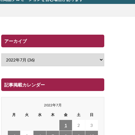
アーカイブ
記事掲載カレンダー
2022年7月
月
火
水
木
金
土
日
1
2
3