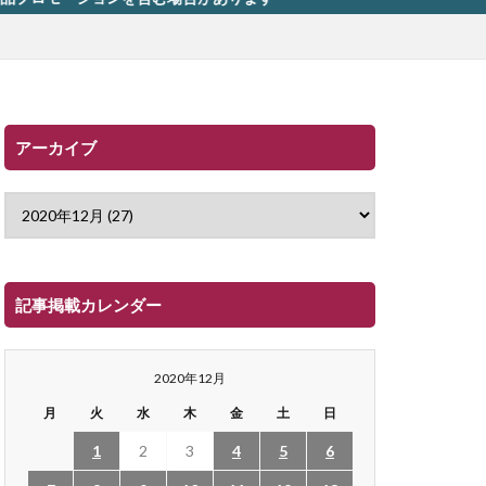
アーカイブ
記事掲載カレンダー
2020年12月
月
火
水
木
金
土
日
1
2
3
4
5
6