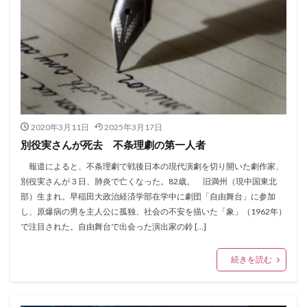
2020年3月11日
2025年3月17日
別役実さんが死去 不条理劇の第一人者
報道によると、不条理劇で戦後日本の現代演劇を切り開いた劇作家、
別役実さんが３日、肺炎で亡くなった。82歳。 旧満州（現中国東北
部）生まれ。早稲田大政治経済学部在学中に劇団「自由舞台」に参加
し、原爆病の男を主人公に孤独、社会の不安を描いた「象」（1962年）
で注目された。自由舞台で出会った演出家の鈴 […]
続きを読む