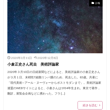
訃報
2020年3月11日
2020年12月8日
小倉正史さん死去 美術評論家
2020年３月10日の日経新聞などによると、美術評論家の小倉正史さん
が３月１日、末梢性T細胞リンパ腫のため、死去した。85歳。共著に
「現代美術—アール・ヌーヴォーからポストモダンまで」。美術評論家
連盟のWEBサイトによると、小倉さんは1934年生まれ。東京で著作，
翻訳，展覧会企画などに携わった。フラ […]
続きを読む