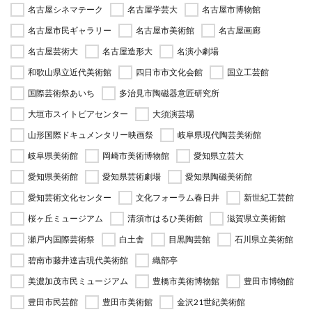
名古屋シネマテーク
名古屋学芸大
名古屋市博物館
名古屋市民ギャラリー
名古屋市美術館
名古屋画廊
名古屋芸術大
名古屋造形大
名演小劇場
和歌山県立近代美術館
四日市市文化会館
国立工芸館
国際芸術祭あいち
多治見市陶磁器意匠研究所
大垣市スイトピアセンター
大須演芸場
山形国際ドキュメンタリー映画祭
岐阜県現代陶芸美術館
岐阜県美術館
岡崎市美術博物館
愛知県立芸大
愛知県美術館
愛知県芸術劇場
愛知県陶磁美術館
愛知芸術文化センター
文化フォーラム春日井
新世紀工芸館
桜ヶ丘ミュージアム
清須市はるひ美術館
滋賀県立美術館
瀬戸内国際芸術祭
白土舎
目黒陶芸館
石川県立美術館
碧南市藤井達吉現代美術館
織部亭
美濃加茂市民ミュージアム
豊橋市美術博物館
豊田市博物館
豊田市民芸館
豊田市美術館
金沢21世紀美術館