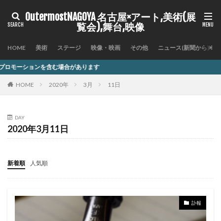
OutermostNAGOYA 名古屋×アート,美術(展
覧会),舞台,映像
HOME
美術
ステージ
映像・映画
その他
ニュース(新聞から)
場合があります
HOME
2020年
3月
11日
DAY
2020年3月11日
新着順
人気順
訃報