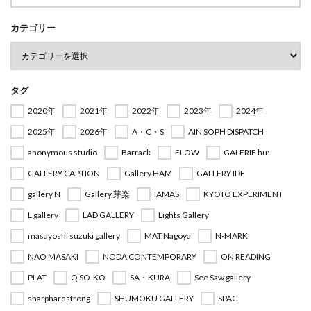
カテゴリー
タグ
2020年
2021年
2022年
2023年
2024年
2025年
2026年
A・C・S
AIN SOPH DISPATCH
anonymous studio
Barrack
FLOW
GALERIE hu:
GALLERY CAPTION
Gallery HAM
GALLERY IDF
gallery N
Gallery 芽楽
IAMAS
KYOTO EXPERIMENT
L gallery
LAD GALLERY
Lights Gallery
masayoshi suzuki gallery
MAT,Nagoya
N-MARK
NAO MASAKI
NODA CONTEMPORARY
ON READING
PLAT
Q SO-KO
SA・KURA
See Saw gallery
sharphardstrong
SHUMOKU GALLERY
SPAC