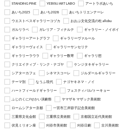
STANDING PINE
YEBISU ART LABO
アートラボあいち
あいち2025
あいち2028
あいちトリエンナーレ
ウエストベスギャラリーコヅカ
おおぶ文化交流の杜 allobu
ガルリラペ
ガレリア・フィナルテ
ギャラリー・ノイボイ
ギャラリーアートグラフ
ギャラリーヴァルール
ギャラリーヴォイス
ギャラリーサンセリテ
ギャラリーラウラ
ギャラリー数寄
ギャラリ想
クリエイティブ・リンク・ナゴヤ
ケンジタキギャラリー
シアターカフェ
シネマスコーレ
ジルダールギャラリー
テーマ別
なうふ現代
ナゴヤキネマ・ノイ
ハートフィールドギャラリー
フェスティバル/トーキョー
ふじのくに⇄せかい演劇祭
ヤマザキ マザック美術館
ロームシアター京都
一宮市三岸節子記念美術館
三重県文化会館
三重県立美術館
京都国立近代美術館
伏見ミリオン座
刈谷市美術館
刈谷日劇
古川美術館