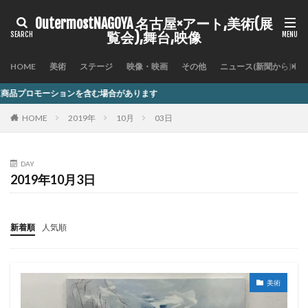
OutermostNAGOYA 名古屋×アート,美術(展
覧会),舞台,映像
HOME
美術
ステージ
映像・映画
その他
ニュース(新聞から)
を含む場合があります
HOME
2019年
10月
03日
DAY
2019年10月3日
新着順
人気順
美術