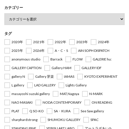
カテゴリー
タグ
2020年
2021年
2022年
2023年
2024年
2025年
2026年
A・C・S
AIN SOPH DISPATCH
anonymous studio
Barrack
FLOW
GALERIE hu:
GALLERY CAPTION
Gallery HAM
GALLERY IDF
gallery N
Gallery 芽楽
IAMAS
KYOTO EXPERIMENT
L gallery
LAD GALLERY
Lights Gallery
masayoshi suzuki gallery
MAT,Nagoya
N-MARK
NAO MASAKI
NODA CONTEMPORARY
ON READING
PLAT
Q SO-KO
SA・KURA
See Saw gallery
sharphardstrong
SHUMOKU GALLERY
SPAC
STANDING PINE
YEBISU ART LABO
アートラボあいち