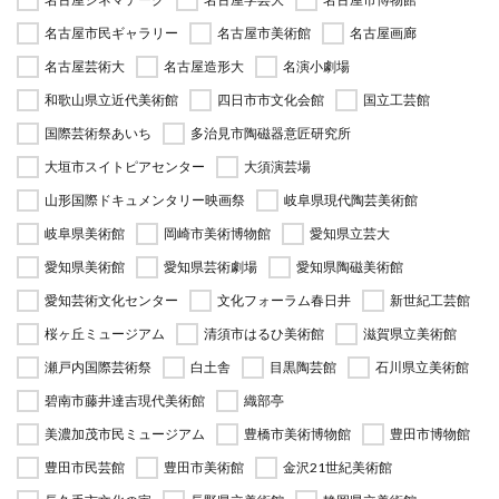
名古屋市民ギャラリー
名古屋市美術館
名古屋画廊
名古屋芸術大
名古屋造形大
名演小劇場
和歌山県立近代美術館
四日市市文化会館
国立工芸館
国際芸術祭あいち
多治見市陶磁器意匠研究所
大垣市スイトピアセンター
大須演芸場
山形国際ドキュメンタリー映画祭
岐阜県現代陶芸美術館
岐阜県美術館
岡崎市美術博物館
愛知県立芸大
愛知県美術館
愛知県芸術劇場
愛知県陶磁美術館
愛知芸術文化センター
文化フォーラム春日井
新世紀工芸館
桜ヶ丘ミュージアム
清須市はるひ美術館
滋賀県立美術館
瀬戸内国際芸術祭
白土舎
目黒陶芸館
石川県立美術館
碧南市藤井達吉現代美術館
織部亭
美濃加茂市民ミュージアム
豊橋市美術博物館
豊田市博物館
豊田市民芸館
豊田市美術館
金沢21世紀美術館