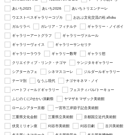
あいち2025
あいち2028
あいちトリエンナーレ
ウエストベスギャラリーコヅカ
おおぶ文化交流の杜 allobu
ガルリラペ
ガレリア・フィナルテ
ギャラリー・ノイボイ
ギャラリーアートグラフ
ギャラリーヴァルール
ギャラリーヴォイス
ギャラリーサンセリテ
ギャラリーラウラ
ギャラリー数寄
ギャラリ想
クリエイティブ・リンク・ナゴヤ
ケンジタキギャラリー
シアターカフェ
シネマスコーレ
ジルダールギャラリー
テーマ別
なうふ現代
ナゴヤキネマ・ノイ
ハートフィールドギャラリー
フェスティバル/トーキョー
ふじのくに⇄せかい演劇祭
ヤマザキ マザック美術館
ロームシアター京都
一宮市三岸節子記念美術館
三重県文化会館
三重県立美術館
京都国立近代美術館
伏見ミリオン座
刈谷市美術館
刈谷日劇
古川美術館
名古屋シネマテーク
名古屋学芸大
名古屋市博物館