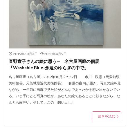
2019年10月3日
2022年4月9日
直野宣子さんの絵に思う— 名古屋画廊の個展
「Washable Blue-永遠のゆらぎの中で」
名古屋画廊（名古屋）2019年10月２〜12日 市川 政憲（元愛知県
美術館長、元茨城県近代美術館長） 個展の案内が届き、写真の絵を見
ながら、一年前に画廊で見た絵がどんなであったかを想い出せないでい
る。いま手にとる写真の絵が、あなたの絵であることに頷きながら、な
んとも歯痒い。そして、この「想い出 […]
続きを読む