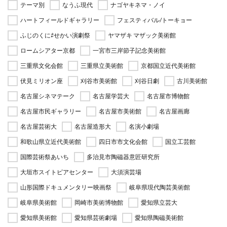
テーマ別
なうふ現代
ナゴヤキネマ・ノイ
ハートフィールドギャラリー
フェスティバル/トーキョー
ふじのくに⇄せかい演劇祭
ヤマザキ マザック美術館
ロームシアター京都
一宮市三岸節子記念美術館
三重県文化会館
三重県立美術館
京都国立近代美術館
伏見ミリオン座
刈谷市美術館
刈谷日劇
古川美術館
名古屋シネマテーク
名古屋学芸大
名古屋市博物館
名古屋市民ギャラリー
名古屋市美術館
名古屋画廊
名古屋芸術大
名古屋造形大
名演小劇場
和歌山県立近代美術館
四日市市文化会館
国立工芸館
国際芸術祭あいち
多治見市陶磁器意匠研究所
大垣市スイトピアセンター
大須演芸場
山形国際ドキュメンタリー映画祭
岐阜県現代陶芸美術館
岐阜県美術館
岡崎市美術博物館
愛知県立芸大
愛知県美術館
愛知県芸術劇場
愛知県陶磁美術館