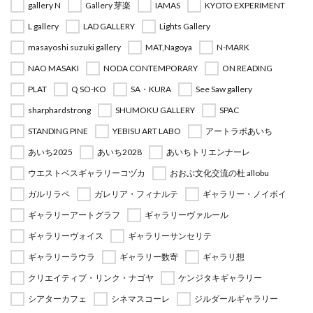
gallery N
Gallery 芽楽
IAMAS
KYOTO EXPERIMENT
L gallery
LAD GALLERY
Lights Gallery
masayoshi suzuki gallery
MAT,Nagoya
N-MARK
NAO MASAKI
NODA CONTEMPORARY
ON READING
PLAT
Q SO-KO
SA・KURA
See Saw gallery
sharphardstrong
SHUMOKU GALLERY
SPAC
STANDING PINE
YEBISU ART LABO
アートラボあいち
あいち2025
あいち2028
あいちトリエンナーレ
ウエストベスギャラリーコヅカ
おおぶ文化交流の杜 allobu
ガルリラペ
ガレリア・フィナルテ
ギャラリー・ノイボイ
ギャラリーアートグラフ
ギャラリーヴァルール
ギャラリーヴォイス
ギャラリーサンセリテ
ギャラリーラウラ
ギャラリー数寄
ギャラリ想
クリエイティブ・リンク・ナゴヤ
ケンジタキギャラリー
シアターカフェ
シネマスコーレ
ジルダールギャラリー