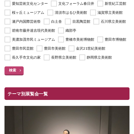
愛知芸術文化センター
文化フォーラム春日井
新世紀工芸館
桜ヶ丘ミュージアム
清須市はるひ美術館
滋賀県立美術館
瀬戸内国際芸術祭
白土舎
目黒陶芸館
石川県立美術館
碧南市藤井達吉現代美術館
織部亭
美濃加茂市民ミュージアム
豊橋市美術博物館
豊田市博物館
豊田市民芸館
豊田市美術館
金沢21世紀美術館
長久手市文化の家
長野県立美術館
静岡県立美術館
検索
テーマ別展覧会一覧