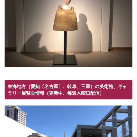
東海地方（愛知〔名古屋〕、岐阜、三重）の美術館、ギャ
ラリー展覧会情報（更新中、毎週木曜日配信）