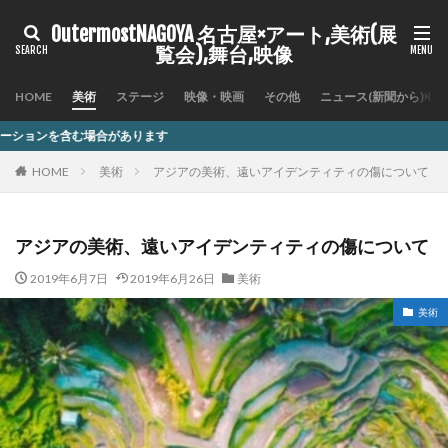
OutermostNAGOYA 名古屋×アート,美術(展
覧会),舞台,映像
HOME
美術
ステージ
映像・映画
その他
ニュース(新聞から)
ります
HOME
美術
アジアの美術、遠いアイデンティティの傷について
アジアの美術、遠いアイデンティティの傷について
2019年6月7日
2019年6月26日
美術
美術