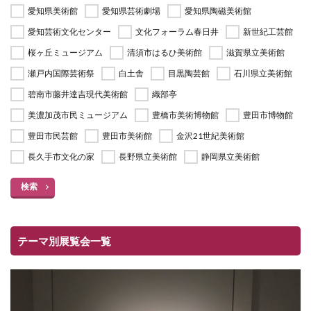
愛知県美術館
愛知県芸術劇場
愛知県陶磁美術館
愛知芸術文化センター
文化フォーラム春日井
新世紀工芸館
桜ヶ丘ミュージアム
清須市はるひ美術館
滋賀県立美術館
瀬戸内国際芸術祭
白土舎
目黒陶芸館
石川県立美術館
碧南市藤井達吉現代美術館
織部亭
美濃加茂市民ミュージアム
豊橋市美術博物館
豊田市博物館
豊田市民芸館
豊田市美術館
金沢21世紀美術館
長久手市文化の家
長野県立美術館
静岡県立美術館
検索
テーマ別展覧会一覧