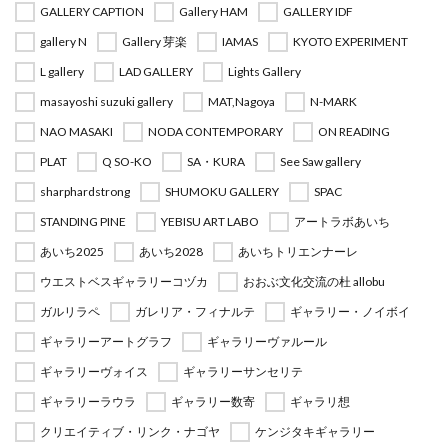
GALLERY CAPTION
Gallery HAM
GALLERY IDF
gallery N
Gallery 芽楽
IAMAS
KYOTO EXPERIMENT
L gallery
LAD GALLERY
Lights Gallery
masayoshi suzuki gallery
MAT,Nagoya
N-MARK
NAO MASAKI
NODA CONTEMPORARY
ON READING
PLAT
Q SO-KO
SA・KURA
See Saw gallery
sharphardstrong
SHUMOKU GALLERY
SPAC
STANDING PINE
YEBISU ART LABO
アートラボあいち
あいち2025
あいち2028
あいちトリエンナーレ
ウエストベスギャラリーコヅカ
おおぶ文化交流の杜 allobu
ガルリラペ
ガレリア・フィナルテ
ギャラリー・ノイボイ
ギャラリーアートグラフ
ギャラリーヴァルール
ギャラリーヴォイス
ギャラリーサンセリテ
ギャラリーラウラ
ギャラリー数寄
ギャラリ想
クリエイティブ・リンク・ナゴヤ
ケンジタキギャラリー