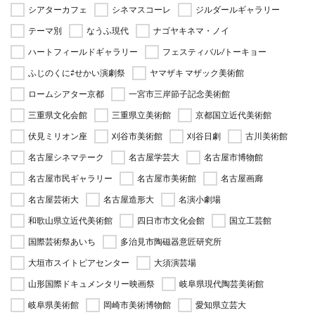
シアターカフェ
シネマスコーレ
ジルダールギャラリー
テーマ別
なうふ現代
ナゴヤキネマ・ノイ
ハートフィールドギャラリー
フェスティバル/トーキョー
ふじのくに⇄せかい演劇祭
ヤマザキ マザック美術館
ロームシアター京都
一宮市三岸節子記念美術館
三重県文化会館
三重県立美術館
京都国立近代美術館
伏見ミリオン座
刈谷市美術館
刈谷日劇
古川美術館
名古屋シネマテーク
名古屋学芸大
名古屋市博物館
名古屋市民ギャラリー
名古屋市美術館
名古屋画廊
名古屋芸術大
名古屋造形大
名演小劇場
和歌山県立近代美術館
四日市市文化会館
国立工芸館
国際芸術祭あいち
多治見市陶磁器意匠研究所
大垣市スイトピアセンター
大須演芸場
山形国際ドキュメンタリー映画祭
岐阜県現代陶芸美術館
岐阜県美術館
岡崎市美術博物館
愛知県立芸大