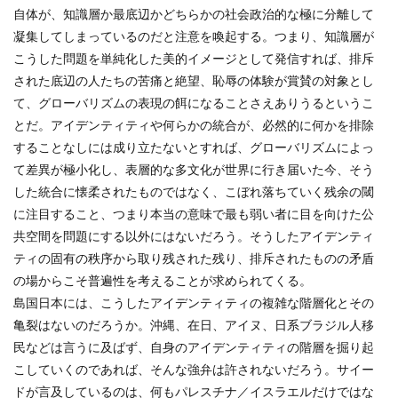
自体が、知識層か最底辺かどちらかの社会政治的な極に分離して
凝集してしまっているのだと注意を喚起する。つまり、知識層が
こうした問題を単純化した美的イメージとして発信すれば、排斥
された底辺の人たちの苦痛と絶望、恥辱の体験が賞賛の対象とし
て、グローバリズムの表現の餌になることさえありうるというこ
とだ。アイデンティティや何らかの統合が、必然的に何かを排除
することなしには成り立たないとすれば、グローバリズムによっ
て差異が極小化し、表層的な多文化が世界に行き届いた今、そう
した統合に懐柔されたものではなく、こぼれ落ちていく残余の閾
に注目すること、つまり本当の意味で最も弱い者に目を向けた公
共空間を問題にする以外にはないだろう。そうしたアイデンティ
ティの固有の秩序から取り残された残り、排斥されたものの矛盾
の場からこそ普遍性を考えることが求められてくる。
島国日本には、こうしたアイデンティティの複雑な階層化とその
亀裂はないのだろうか。沖縄、在日、アイヌ、日系ブラジル人移
民などは言うに及ばず、自身のアイデンティティの階層を掘り起
こしていくのであれば、そんな強弁は許されないだろう。サイー
ドが言及しているのは、何もパレスチナ／イスラエルだけではな