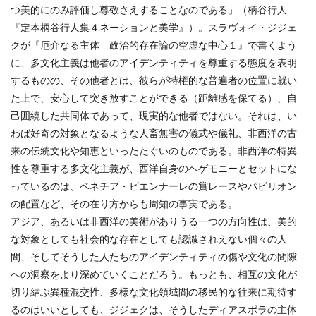
つ美的にのみ評価し尊敬さえすることなのである」（柄谷行人
『定本柄谷行人集４ネーションと美学』）。スラヴォイ・ジジェ
クが『厄介なる主体 政治的存在論の空虚な中心１』で書くよう
に、多文化主義は他者のアイデンティティを尊重する態度を表明
するものの、その他者とは、彼らが特権的な普遍者の位置に就い
た上で、安心して突き放すことができる（距離感を保てる）、自
己囲繞した共同体であって、現実的な他者ではない。それは、い
わば好奇の対象となるような人畜無害の儀式や儀礼、非西洋の古
来の伝統文化や知恵といったたぐいのものである。非西洋の特異
性を尊重する多文化主義が、西洋自身のヘゲモニーとセットにな
っているのは、ベネチア・ビエンナーレの賞レースやパビリオン
の配置など、その在り方からも周知の事実である。
アジア、あるいは非西洋の美術がありうる一つの方向性は、美的
な対象としても社会的な存在としても認識されえない個々の人
間、そしてそうした人たちのアイデンティティの傷や文化の間隙
への洞察をより深めていくことだろう。もっとも、相互の文化が
切り結ぶ異種混交性、多様な文化領域間の移民的な往来に期待す
るのはいいとしても、ジジェクは、そうしたディアスポラの主体