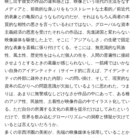
映し出す彼女の作品の違和感とは、映像という現代の主流をなす
メディアと、前衛的な身ぶりをもつストレートな土着的／前近代
的表象との亀裂のようなものなのだが、それはもちろん両者の本
質的な相性の悪さを言っているわけではない。グローバルな資本
主義経済の恩恵を受けたそれらの作品は、先進諸国と変わらない
映像媒体を駆使した上で、そこに「アジアらしさ」の生硬で固定
的な表象を直截に張り付けてくる。そこには、無意識的な民族
性、風土性、歴史性をはらんだ個人の生を、人間の普遍性に接続
させようとするときの葛藤が感じられないし、一筋縄ではいかな
い自身のアイデンティティ（サイード的に言えば、アイデンティ
ティの外部に疎外された内部）への問い掛け、そして、現実的な
資本の広がりへの問題意識が欠如しているように思われた。つま
りは、あまりに無警戒なしどけなさが作品の中にあって、ある種
のアジア性、民族性、土着性が映像作品の中でイラスト化してい
る。ただ自分の所属する文化の表層を提示だけはしてみたという
だけで、世界を飲み込むグローバリズムへの洞察と懐疑が欠けて
いるとは言えないだろうか。
多くの非西洋圏の美術が、先端の映像媒体を採用していることか