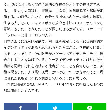
く、現代における人間の普遍的な存在条件としての在り方であ
る。「膨大な人口移動、避難民、亡命者、国籍離脱者と移民が氾
濫するこの時代において、自分の共同体の内と外の両側に同時に
生きる人びとの、ディアスポラな放浪と未決のコスモポリタンな
意識にもまた、そうしたことが探しだせるはずです」（サイード
『フロイトと非ヨーロッパ人』）
日本のように最も限定的で、同一性を確定しうる不変な共同的ア
イデンティティがあると思われるところにさえ、内在的な限界が
あること。そして、その限界がただ一つのアイデンティティに統
合されることを妨げていることーアイデンティティには常にその
構築と同時にそれを内破する他者がいることを自覚しないと、美
術表現もまた、より高い次元にはいけないのではなかろうか。現
に優れた表現者はそれを実践しているようにも思える。
本稿は芸術批評誌「REAR」（2005年12号）に掲載したものに
加筆修正したものです。