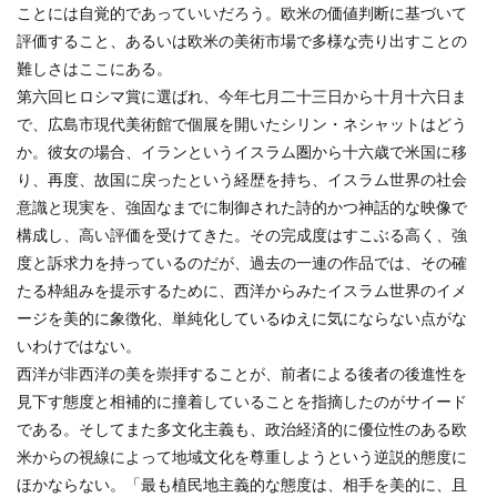
ことには自覚的であっていいだろう。欧米の価値判断に基づいて
評価すること、あるいは欧米の美術市場で多様な売り出すことの
難しさはここにある。
第六回ヒロシマ賞に選ばれ、今年七月二十三日から十月十六日ま
で、広島市現代美術館で個展を開いたシリン・ネシャットはどう
か。彼女の場合、イランというイスラム圏から十六歳で米国に移
り、再度、故国に戻ったという経歴を持ち、イスラム世界の社会
意識と現実を、強固なまでに制御された詩的かつ神話的な映像で
構成し、高い評価を受けてきた。その完成度はすこぶる高く、強
度と訴求力を持っているのだが、過去の一連の作品では、その確
たる枠組みを提示するために、西洋からみたイスラム世界のイメ
ージを美的に象徴化、単純化しているゆえに気にならない点がな
いわけではない。
西洋が非西洋の美を崇拝することが、前者による後者の後進性を
見下す態度と相補的に撞着していることを指摘したのがサイード
である。そしてまた多文化主義も、政治経済的に優位性のある欧
米からの視線によって地域文化を尊重しようという逆説的態度に
ほかならない。「最も植民地主義的な態度は、相手を美的に、且