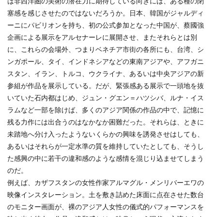
は非西洋圏の美術の潜在力に期待している向きには、ある種の閉
塞感を感じさせたのではないだろうか。日本、韓国がジャルディ
ーニにパビリオンを持ち、初の公式参加となった中国が、蔡國強
企画による展示をアルセナーレに展開させ、またそれらとは別
に、これらの会場外、つまりベネチア市街の各所にも、台湾、シ
ンガポール、タイ、インドネシアなどの東南アジアや、アフガニ
スタン、イラン、トルコ、ウクライナ、あるいは中央アジアの新
参組が作品を展示している。だが、緊張感ある展示で一頭地を抜
いていた石内都はじめ、ジュン・グエン＝ハツシバ、ルナ・イス
ラムなど一部を除けば、多くのアジア関係の作品の中で、記憶に
残る力作には出合うのはなかなか困難だった。それらは、ときに
未踏地へ分け入ったようないくらかの興味を誘発させはしても、
あるいはそれらが一定水準の質を維持していたとしても、そうし
た感興の中に若干の違和感のような感情を混じり込ませてしまう
のだ。
例えば、カザフスタンの女性作家アルマグル・メンリバーエワの
映像インスタレーション。土を敷き詰めた床面に点在させた数台
のモニター画面が、裸のアジア人女性の儀式的パフォーマンスを