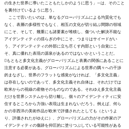
の生きた世界に導いたこともたしかのように思う」—は、そのこと
を裏付けているように思う。
ここで言いたいのは、単なるグローバリズムによる均質化でも
なく、表層の多様性でもなく、相互の文化が切り結ぶ間隙の領域
にこそ、そして、幾重にも諸要素が堆積し、傷ついた解決不能な
アイデンティティの揺らぎの中にこそ、つまりはサイードがい
う、アイデンティティの外部に立ち尽くす内部という自覚にこ
そ、真に優れた表現の源泉があるのではないかということだ。
もともと多文化主義がグローバリズムと表裏の関係にあることに
注意する必要がある。グローバリズムによる世界の隅々への干渉
的まなざし、世界のフラットな感覚がなければ、「多文化主義」
は存在しないのであって、多文化主義それ自体は、それだけでは
欧米からの視線の産物そのものなのである。それゆえ多文化主義
だけを世界システムから切り離し、個々のアイデンティティに安
住するところから力強い表現は生まれないだろう。例えば、何ら
かの非西洋の美術作品が欧米で評価されたとしても（というよ
り、評価されたがゆえに）、グローバリズムの力がその作家のア
イデンティティの傷跡を抑圧的に塗りつぶしている可能性がある