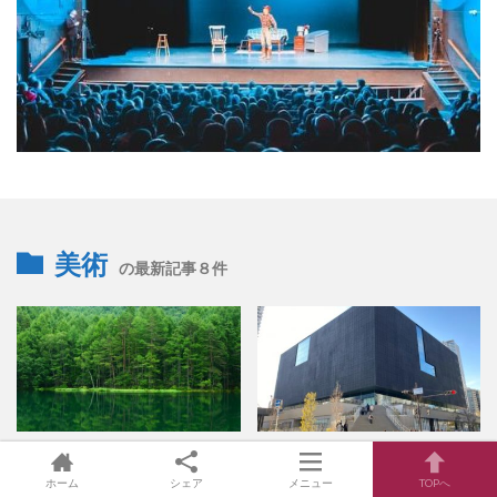
美術
の最新記事８件
2026年8月5日
2026年8月6日
2026年8月5日
2026年8月5日
東山魁夷展 2026-2027年開催
大阪中之島美術館が2027年度の展
ホーム
シェア
メニュー
TOPへ