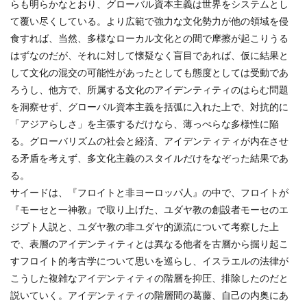
らも明らかなとおり、グローバル資本主義は世界をシステムとし
て覆い尽くしている。より広範で強力な文化勢力が他の領域を侵
食すれば、当然、多様なローカル文化との間で摩擦が起こりうる
はずなのだが、それに対して懐疑なく盲目であれば、仮に結果と
して文化の混交の可能性があったとしても態度としては受動であ
ろうし、他方で、所属する文化のアイデンティティのはらむ問題
を洞察せず、グローバル資本主義を括弧に入れた上で、対抗的に
「アジアらしさ」を主張するだけなら、薄っぺらな多様性に陥
る。グローバリズムの社会と経済、アイデンティティが内在させ
る矛盾を考えず、多文化主義のスタイルだけをなぞった結果であ
る。
サイードは、『フロイトと非ヨーロッパ人』の中で、フロイトが
『モーセと一神教』で取り上げた、ユダヤ教の創設者モーセのエ
ジプト人説と、ユダヤ教の非ユダヤ的源流について考察した上
で、表層のアイデンティティとは異なる他者を古層から掘り起こ
すフロイト的考古学について思いを巡らし、イスラエルの法律が
こうした複雑なアイデンティティの階層を抑圧、排除したのだと
説いていく。アイデンティティの階層間の葛藤、自己の内奥にあ