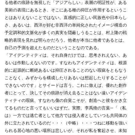
る他者の痕跡を無視した「アジアらしい」表層の明証性が、ある
美術の表現にあるとき、そこにある種の抑圧が作用するというこ
とはありえないことではない。直感的に正しい民族色や日本らし
さ、あるいは、西洋が好む非西洋の単純化されたイメージ構造の
予定調和的文脈化が多くの真実を隠蔽しうることは、村上隆の戦
略的表現を見れば明らかだろう。他者が本当に他者であるとは、
自己の予測を超えたものだということなのである。
「アイデンティティは、それ自身だけでは、思考されえない、あ
るいは作動しえないのです。すなわちアイデンティティは、根源
的に起源的に断絶あるいは抑圧されることのない瑕疵をともなう
ことなく、みずからを構成したりあるいは想起したりすることが
できないのです」とサイードは言う。これに倣えば、優れた創作
者にとって、決してその痕跡が消え去ることはない遠いアイデン
ティティの瑕疵、すなわち傷の自覚こそが、創造へと彼をかき立
てるものだと言ってもいいはずだ。実際、李禹煥の言葉—「（私
は）一方では逃亡者として他方では侵入者としていつも共同体の
外に立たされているのだ・・・（中略）・・・つねに移動を強い
られる居心地の悪い場所は悲しいが、それが私を奮起させ、未知