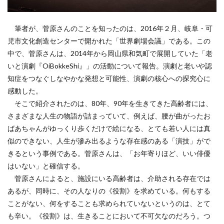
筆者が、菅原さんのことを知ったのは、2016年２月、岐阜・可
児市文化創造センターで開かれた「世界劇場会議」である。この
中で、菅原さんは、2014年から岡山県和気町で展開していた「老
いと演劇『OiBokkeShi』」の活動について報告。演劇と老いや認
知症をつなぐしなやかな発想と可能性、演劇の核心への探究心に
感動した。
そこで紹介されたのは、80年、90年を生きてきた高齢者には、
さまざまな人生の物語が詰まっていて、例えば、腰が曲がったお
ばあちゃんがゆっくり歩くだけで絵になる、とても若い人には真
似のできない、人生が滲み出るような存在感のある「演技」がで
きるという事例である。菅原さんは、「お年寄りほど、いい俳優
はいない」と確信する。
菅原さんによると、施設にいる高齢者は、介助される存在では
あるが、同時に、その人なりの《役割》を求めている。何もする
ことがない、何をすることも求められていないというのは、とて
も辛い。《役割》は、生きることにおいて不可欠なのだろう。つ