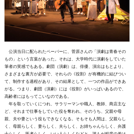
公演当日に配られたペーパーに、菅原さんの「演劇は青春その
もの」という言葉があった。それは、大学時代に演劇をしていた
筆者の実感でもある。劇団（演劇）は、俳優、演出はもとより、
さまざまな裏方が必要で、それらの《役割》が有機的に結びつい
て、制作する過程があり、その結果として、一つの作品ができあ
がる。つまり、劇団（演劇）には《役割》がいっぱいあるので、
高齢者にはもってこいなのである。
年を取っていくにつれ、サラリーマンや職人、教師、商店主な
ど、それまで仕事をしていた役を奪われ、そのうち、父親や母
親、夫や妻という役もできなくなる。そもそも人間は、父親らし
く、母親らしく、妻らしく、夫らしく、お姉ちゃんらしく、弁護
士らしく、医者らしく、いい人らしくなどと、誰もが程度の差は