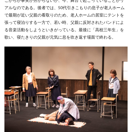
こからが事実か分からないが、今、舞台で起こっていることがリ
アルなのである。後者では、50代引きこもりの息子が老人ホーム
で最期が近い父親の看取りのため、老人ホームの居室にテントを
張って寝泊りする一方で、若い時、父親に反対されたバンドによ
る音楽活動をしようといきがっている。最後に「高校三年生」を
歌い、寝たきりの父親が元気に息を吹き返す場面で終わる。