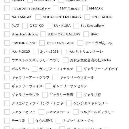
masayoshi suzuki gallery
MAT,Nagoya
N-MARK
NAO MASAKI
NODA CONTEMPORARY
ON READING
PLAT
Q SO-KO
SA・KURA
See Saw gallery
sharphardstrong
SHUMOKU GALLERY
SPAC
STANDING PINE
YEBISU ART LABO
アートラボあいち
あいち2025
あいち2028
あいちトリエンナーレ
ウエストベスギャラリーコヅカ
おおぶ文化交流の杜 allobu
ガルリラペ
ガレリア・フィナルテ
ギャラリー・ノイボイ
ギャラリーアートグラフ
ギャラリーヴァルール
ギャラリーヴォイス
ギャラリーサンセリテ
ギャラリーラウラ
ギャラリー数寄
ギャラリ想
クリエイティブ・リンク・ナゴヤ
ケンジタキギャラリー
シアターカフェ
シネマスコーレ
ジルダールギャラリー
テーマ別
なうふ現代
ナゴヤキネマ・ノイ