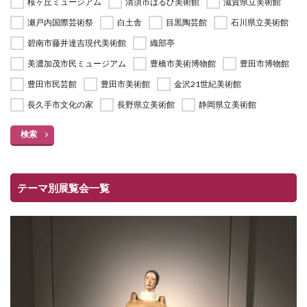
桜ヶ丘ミュージアム
清須市はるひ美術館
滋賀県立美術館
瀬戸内国際芸術祭
白土舎
目黒陶芸館
石川県立美術館
碧南市藤井達吉現代美術館
織部亭
美濃加茂市民ミュージアム
豊橋市美術博物館
豊田市博物館
豊田市民芸館
豊田市美術館
金沢21世紀美術館
長久手市文化の家
長野県立美術館
静岡県立美術館
検索
テーマ別展覧会一覧