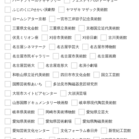
ハートフィールドギャラリー
フェスティバル/トーキョー
ふじのくに⇄せかい演劇祭
ヤマザキ マザック美術館
ロームシアター京都
一宮市三岸節子記念美術館
三重県文化会館
三重県立美術館
京都国立近代美術館
伏見ミリオン座
刈谷市美術館
刈谷日劇
古川美術館
名古屋シネマテーク
名古屋学芸大
名古屋市博物館
名古屋市民ギャラリー
名古屋市美術館
名古屋画廊
名古屋芸術大
名古屋造形大
名演小劇場
和歌山県立近代美術館
四日市市文化会館
国立工芸館
国際芸術祭あいち
多治見市陶磁器意匠研究所
大垣市スイトピアセンター
大須演芸場
山形国際ドキュメンタリー映画祭
岐阜県現代陶芸美術館
岐阜県美術館
岡崎市美術博物館
愛知県立芸大
愛知県美術館
愛知県芸術劇場
愛知県陶磁美術館
愛知芸術文化センター
文化フォーラム春日井
新世紀工芸館