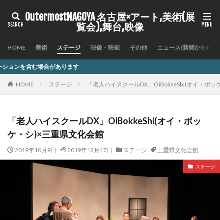
OutermostNAGOYA 名古屋×アート,美術(展
覧会),舞台,映像
HOME
美術
ステージ
映像・映画
その他
ニュース(新聞から)
す
HOME
ステージ
「老人ハイスクールDX」OiBokkeShi(オイ・ボ
「老人ハイスクールDX」OiBokkeShi(オイ・ボッ
ケ・シ)×三重県文化会館
2019年10月9日
2019年12月17日
ステージ
三重県文化会館
ステージ