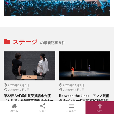
ステージ
の最新記事８件
2025年12月8日
2025年11月2日
2025年12月7日
2025年11月2日
第22回AAF戯曲賞受賞記念公演
Between the Lines アマノ芸術
『とりで』愛知県芸術劇場小ホー
創造センター名古屋で2025年9月
ルで2025年12月19-21日に上演
27、28日に上演
ホーム
シェア
メニュー
TOPへ