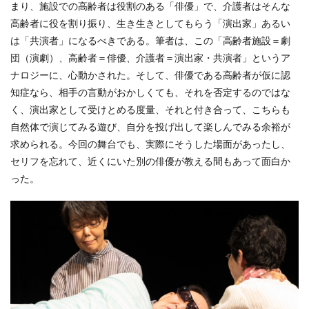
まり、施設での高齢者は役割のある「俳優」で、介護者はそんな
高齢者に役を割り振り、生き生きとしてもらう「演出家」あるい
は「共演者」になるべきである。筆者は、この「高齢者施設＝劇
団（演劇）、高齢者＝俳優、介護者＝演出家・共演者」というア
ナロジーに、心動かされた。そして、俳優である高齢者が仮に認
知症なら、相手の言動がおかしくても、それを否定するのではな
く、演出家として受けとめる度量、それと付き合って、こちらも
自然体で演じてみる遊び、自分を投げ出して楽しんでみる余裕が
求められる。今回の舞台でも、実際にそうした場面があったし、
セリフを忘れて、近くにいた別の俳優が教える間もあって面白か
った。