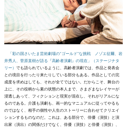
「彩の国さいたま芸術劇場の“ゴールド”な挑戦 ノゾエ征爾、岩
井秀人、菅原直樹が語る『高齢者演劇』の現在」（ステージナタ
リー）
でも語られているように、高齢者演劇では、作品と発表会
との境目を行ったり来たりしている部分もある。作品としての完
成度を求めはしても、それが全てではない。だからこそ、舞台の
上に、その役柄から素の状態の本人まで、さまざまなレイヤーが
浸透しあって、フィクションと現実が混在し、それがリアルにな
るのである。介護も演劇も、画一的なマニュアルに従ってやるも
のではなく、相手の個性や人生のストーリーに合わせてクリエイ
ションするものなのだ。これは、ある部分で、俳優（演技）と演
出家（演出）の関係だけでなく、俳優（演技）と俳優（演技）、