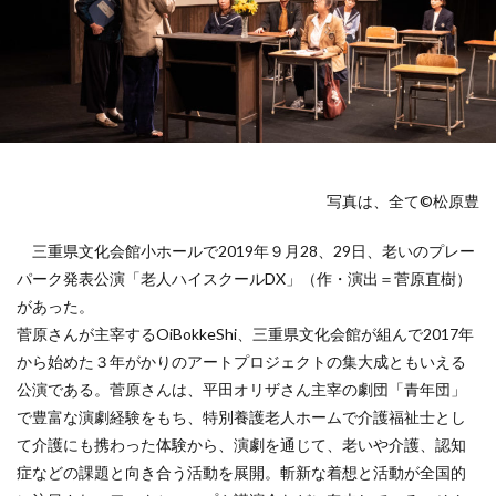
写真は、全て©︎松原豊
三重県文化会館小ホールで2019年９月28、29日、老いのプレー
パーク発表公演「老人ハイスクールDX」（作・演出＝菅原直樹）
があった。
菅原さんが主宰するOiBokkeShi、三重県文化会館が組んで2017年
から始めた３年がかりのアートプロジェクトの集大成ともいえる
公演である。菅原さんは、平田オリザさん主宰の劇団「青年団」
で豊富な演劇経験をもち、特別養護老人ホームで介護福祉士とし
て介護にも携わった体験から、演劇を通じて、老いや介護、認知
症などの課題と向き合う活動を展開。斬新な着想と活動が全国的