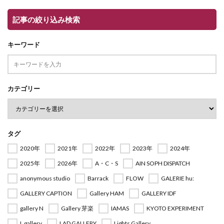
記事の絞り込み検索
キーワード
カテゴリー
タグ
2020年
2021年
2022年
2023年
2024年
2025年
2026年
A・C・S
AIN SOPH DISPATCH
anonymous studio
Barrack
FLOW
GALERIE hu:
GALLERY CAPTION
Gallery HAM
GALLERY IDF
gallery N
Gallery 芽楽
IAMAS
KYOTO EXPERIMENT
L gallery
LAD GALLERY
Lights Gallery