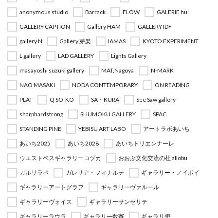
anonymous studio
Barrack
FLOW
GALERIE hu:
GALLERY CAPTION
Gallery HAM
GALLERY IDF
gallery N
Gallery 芽楽
IAMAS
KYOTO EXPERIMENT
L gallery
LAD GALLERY
Lights Gallery
masayoshi suzuki gallery
MAT,Nagoya
N-MARK
NAO MASAKI
NODA CONTEMPORARY
ON READING
PLAT
Q SO-KO
SA・KURA
See Saw gallery
sharphardstrong
SHUMOKU GALLERY
SPAC
STANDING PINE
YEBISU ART LABO
アートラボあいち
あいち2025
あいち2028
あいちトリエンナーレ
ウエストベスギャラリーコヅカ
おおぶ文化交流の杜 allobu
ガルリラペ
ガレリア・フィナルテ
ギャラリー・ノイボイ
ギャラリーアートグラフ
ギャラリーヴァルール
ギャラリーヴォイス
ギャラリーサンセリテ
ギャラリーラウラ
ギャラリー数寄
ギャラリ想