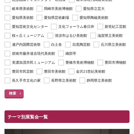
岐阜県美術館
岡崎市美術博物館
愛知県立芸大
愛知県美術館
愛知県芸術劇場
愛知県陶磁美術館
愛知芸術文化センター
文化フォーラム春日井
新世紀工芸館
桜ヶ丘ミュージアム
清須市はるひ美術館
滋賀県立美術館
瀬戸内国際芸術祭
白土舎
目黒陶芸館
石川県立美術館
碧南市藤井達吉現代美術館
織部亭
美濃加茂市民ミュージアム
豊橋市美術博物館
豊田市博物館
豊田市民芸館
豊田市美術館
金沢21世紀美術館
長久手市文化の家
長野県立美術館
静岡県立美術館
検索
テーマ別展覧会一覧