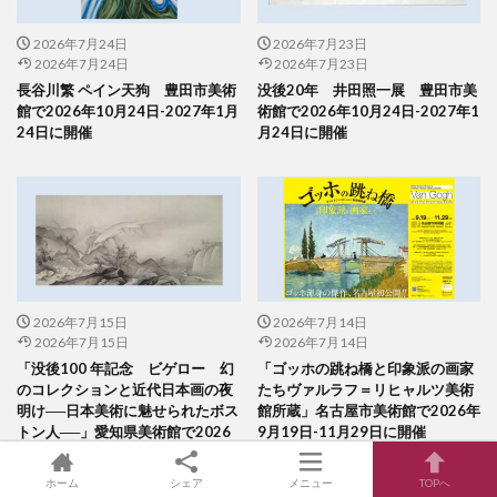
2026年7月24日
2026年7月23日
2026年7月24日
2026年7月23日
長谷川繁 ペイン天狗 豊田市美術
没後20年 井田照一展 豊田市美
館で2026年10月24日-2027年1月
術館で2026年10月24日-2027年1
24日に開催
月24日に開催
2026年7月15日
2026年7月14日
2026年7月15日
2026年7月14日
「没後100 年記念 ビゲロー 幻
「ゴッホの跳ね橋と印象派の画家
のコレクションと近代日本画の夜
たちヴァルラフ＝リヒャルツ美術
明け──日本美術に魅せられたボス
館所蔵」名古屋市美術館で2026年
トン人──」愛知県美術館で2026
9月19日-11月29日に開催
年10月30日-12月13日に開催
ホーム
シェア
メニュー
TOPへ