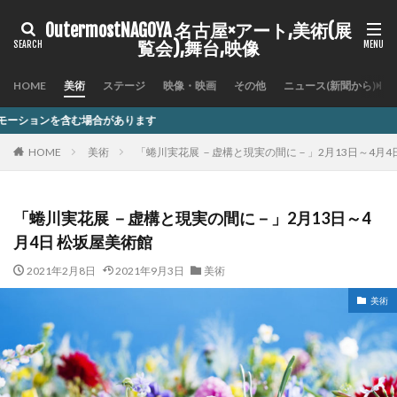
OutermostNAGOYA 名古屋×アート,美術(展
覧会),舞台,映像
HOME
美術
ステージ
映像・映画
その他
ニュース(新聞から)
ます
HOME
美術
「蜷川実花展 －虚構と現実の間に－」2月13日～4月4
「蜷川実花展 －虚構と現実の間に－」2月13日～4
月4日 松坂屋美術館
2021年2月8日
2021年9月3日
美術
美術