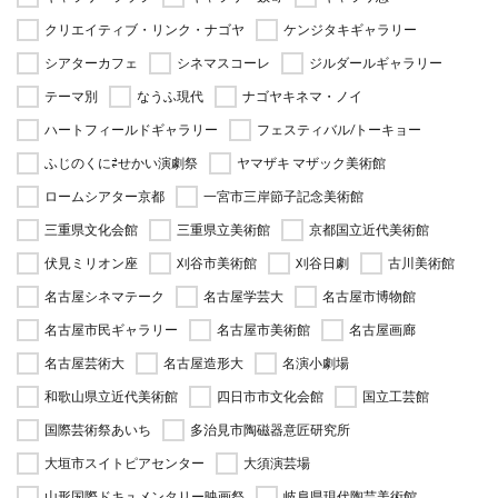
クリエイティブ・リンク・ナゴヤ
ケンジタキギャラリー
シアターカフェ
シネマスコーレ
ジルダールギャラリー
テーマ別
なうふ現代
ナゴヤキネマ・ノイ
ハートフィールドギャラリー
フェスティバル/トーキョー
ふじのくに⇄せかい演劇祭
ヤマザキ マザック美術館
ロームシアター京都
一宮市三岸節子記念美術館
三重県文化会館
三重県立美術館
京都国立近代美術館
伏見ミリオン座
刈谷市美術館
刈谷日劇
古川美術館
名古屋シネマテーク
名古屋学芸大
名古屋市博物館
名古屋市民ギャラリー
名古屋市美術館
名古屋画廊
名古屋芸術大
名古屋造形大
名演小劇場
和歌山県立近代美術館
四日市市文化会館
国立工芸館
国際芸術祭あいち
多治見市陶磁器意匠研究所
大垣市スイトピアセンター
大須演芸場
山形国際ドキュメンタリー映画祭
岐阜県現代陶芸美術館