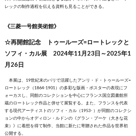
レックの制作過程を伝える資料も見ることができる。
《
三菱一号館美術館
》
☆再開館記念 トゥールーズ
=
ロートレックと
ソフィ・カル展
2024
年
11
月
23
日～
2025
年
1
月
26
日
本展は、19世紀末のパリで活躍したアンリ・ド・トゥールーズ=
ロートレック（1864-1901）の多彩な版画・ポスターの表現にフ
ォーカスし、同館のコレクションを中心にフランス国立図書館所
蔵のロートレック作品と併せて展覧する。また、フランスを代表
する現代アーティストのソフィ・カル（1953- ）が同館のコレクシ
ョンの中からオディロン・ルドンの《グラン・ブーケ（大きな花
束）》に着想を得て制作、当館に新たに寄贈された作品を世界初
公開する。