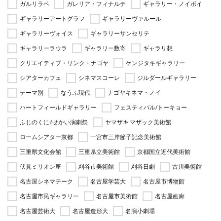
ガルリラペ
ガレリア・フィナルテ
ギャラリー・ノイボイ
ギャラリーアートグラフ
ギャラリーヴァルール
ギャラリーヴォイス
ギャラリーサンセリテ
ギャラリーラウラ
ギャラリー数寄
ギャラリ想
クリエイティブ・リンク・ナゴヤ
ケンジタキギャラリー
シアターカフェ
シネマスコーレ
ジルダールギャラリー
テーマ別
なうふ現代
ナゴヤキネマ・ノイ
ハートフィールドギャラリー
フェスティバル/トーキョー
ふじのくに⇄せかい演劇祭
ヤマザキ マザック美術館
ロームシアター京都
一宮市三岸節子記念美術館
三重県文化会館
三重県立美術館
京都国立近代美術館
伏見ミリオン座
刈谷市美術館
刈谷日劇
古川美術館
名古屋シネマテーク
名古屋学芸大
名古屋市博物館
名古屋市民ギャラリー
名古屋市美術館
名古屋画廊
名古屋芸術大
名古屋造形大
名演小劇場