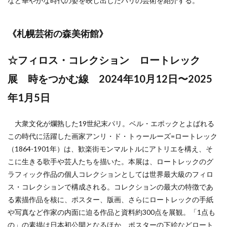
など華やかな時代の姿を映し出したパリの芸術を紹介する。
《
札幌芸術の森美術館
》
☆フィロス・コレクション ロートレック
展 時をつかむ線 2024年10月12日〜2025
年1月5日
大衆文化が爛熟した19世紀末パリ。ベル・エポックとよばれる
この時代に活躍した画家アンリ・ド・トゥールーズ=ロートレック
（1864-1901年）は、歓楽街モンマルトルにアトリエを構え、そ
こに生きる歌手や芸人たちを描いた。本展は、ロートレックのグ
ラフィック作品の個人コレクションとしては世界最大級のフィロ
ス・コレクションで構成される。コレクションの最大の特徴であ
る素描作品を核に、ポスター、版画、さらにロートレックの手紙
や写真など作家の内面に迫る作品と資料約300点を展観。「1点も
の」の素描は日本初公開となるほか、ポスターの下絵などロート