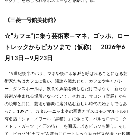
ック）」を感じられるポスターなどを紹介する。
《
三菱一号館美術館
》
☆“カフェ”に集う芸術家—マネ、ゴッホ、ロー
トレックからピカソまで（仮称） 2026年6
月13日～9月23日
19世紀後半のパリ、マネや後に印象派と呼ばれることになる芸
術家たちはカフェに集い、議論を戦わせた。カフェやキャバレ
ー、ダンスホールは、飲食や娯楽を楽しむだけではなく、新たな
芸術が生まれる場所となっていく。それは、サロン（官展）から
の脱却と共に、芸術が群衆に溶け込む新しい時代の始まりでもあ
った。1897年、カタルーニャ出身の画家カザスはモンマルトルの
有名店「シャ・ノワール（黒猫）」に倣って、バルセロナに「ク
アトラ・ガッツ（４匹の猫）」を開店。若きピカソも通う。そし
て、ピカソは“カフェ”を舞台にロートレックやカザスが描いた悦楽