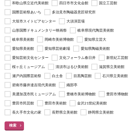
和歌山県立近代美術館
四日市市文化会館
国立工芸館
国際芸術祭あいち
多治見市陶磁器意匠研究所
大垣市スイトピアセンター
大須演芸場
山形国際ドキュメンタリー映画祭
岐阜県現代陶芸美術館
岐阜県美術館
岡崎市美術博物館
愛知県立芸大
愛知県美術館
愛知県芸術劇場
愛知県陶磁美術館
愛知芸術文化センター
文化フォーラム春日井
新世紀工芸館
桜ヶ丘ミュージアム
清須市はるひ美術館
滋賀県立美術館
瀬戸内国際芸術祭
白土舎
目黒陶芸館
石川県立美術館
碧南市藤井達吉現代美術館
織部亭
美濃加茂市民ミュージアム
豊橋市美術博物館
豊田市博物館
豊田市民芸館
豊田市美術館
金沢21世紀美術館
長久手市文化の家
長野県立美術館
静岡県立美術館
検索