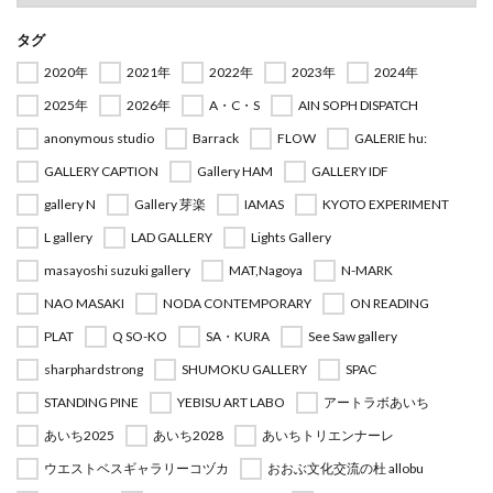
タグ
2020年
2021年
2022年
2023年
2024年
2025年
2026年
A・C・S
AIN SOPH DISPATCH
anonymous studio
Barrack
FLOW
GALERIE hu:
GALLERY CAPTION
Gallery HAM
GALLERY IDF
gallery N
Gallery 芽楽
IAMAS
KYOTO EXPERIMENT
L gallery
LAD GALLERY
Lights Gallery
masayoshi suzuki gallery
MAT,Nagoya
N-MARK
NAO MASAKI
NODA CONTEMPORARY
ON READING
PLAT
Q SO-KO
SA・KURA
See Saw gallery
sharphardstrong
SHUMOKU GALLERY
SPAC
STANDING PINE
YEBISU ART LABO
アートラボあいち
あいち2025
あいち2028
あいちトリエンナーレ
ウエストベスギャラリーコヅカ
おおぶ文化交流の杜 allobu