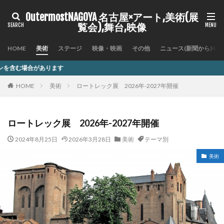
OutermostNAGOYA 名古屋×アート,美術(展
覧会),舞台,映像
HOME
美術
ステージ
映像・映画
その他
ニュース(新聞から)
記
HOME
美術
ロートレック展 2026年-2027年開催
ロートレック展 2026年-2027年開催
2024年8月25日
2026年3月28日
美術
テーマ別
美術