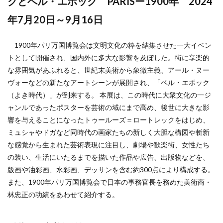
クとベル・エポック PARISー1900年 2024
年7月20日～9月16日
1900年パリ万国博覧会は文明文化の粋を結集させた一大イベン
トとして開催され、国内外に多大な影響を及ぼした。街に享楽的
な雰囲気があふれると、世紀末美術から象徴主義、アール・ヌー
ヴォーなどの新たなアートシーンが展開され、「ベル・エポック
（よき時代）」が到来する。 本展は、この時代に大衆文化の一ジ
ャンルであったポスターを芸術の域にまで高め、後世に大きな影
響を与えることになったトゥールーズ＝ロートレックをはじめ、
ミュシャやドガなど同時代の画家たちの新しく大胆な構図や斬新
な感覚から生まれた芸術表現に注目し、劇場や歓楽街、女性たち
の装い、生活にいたるまでを描いた作品や広告、出版物などを、
版画や油彩画、水彩画、デッサンを含む約300点により構成する。
また、1900年パリ万国博覧会で日本の事務官長を務めた美術商・
林忠正の功績をあわせて紹介する。