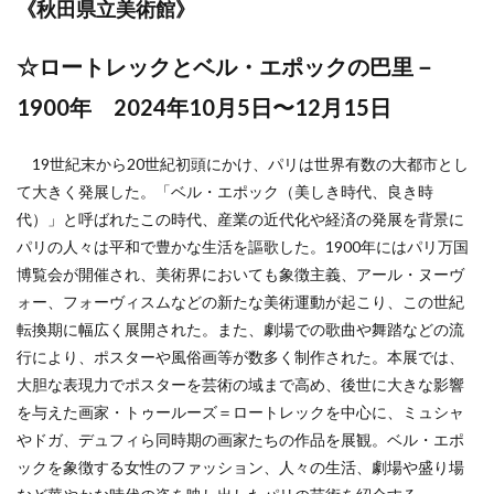
《
秋田県立美術館
》
☆ロートレックとベル・エポックの巴里－
1900年 2024年10月5日〜12月15日
19世紀末から20世紀初頭にかけ、パリは世界有数の大都市とし
て大きく発展した。「ベル・エポック（美しき時代、良き時
代）」と呼ばれたこの時代、産業の近代化や経済の発展を背景に
パリの人々は平和で豊かな生活を謳歌した。1900年にはパリ万国
博覧会が開催され、美術界においても象徴主義、アール・ヌーヴ
ォー、フォーヴィスムなどの新たな美術運動が起こり、この世紀
転換期に幅広く展開された。また、劇場での歌曲や舞踏などの流
行により、ポスターや風俗画等が数多く制作された。本展では、
大胆な表現力でポスターを芸術の域まで高め、後世に大きな影響
を与えた画家・トゥールーズ＝ロートレックを中心に、ミュシャ
やドガ、デュフィら同時期の画家たちの作品を展観。ベル・エポ
ックを象徴する女性のファッション、人々の生活、劇場や盛り場