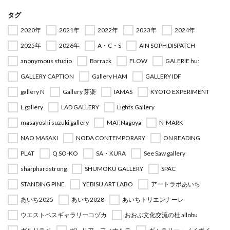
タグ
2020年
2021年
2022年
2023年
2024年
2025年
2026年
A・C・S
AIN SOPH DISPATCH
anonymous studio
Barrack
FLOW
GALERIE hu:
GALLERY CAPTION
Gallery HAM
GALLERY IDF
gallery N
Gallery 芽楽
IAMAS
KYOTO EXPERIMENT
L gallery
LAD GALLERY
Lights Gallery
masayoshi suzuki gallery
MAT,Nagoya
N-MARK
NAO MASAKI
NODA CONTEMPORARY
ON READING
PLAT
Q SO-KO
SA・KURA
See Saw gallery
sharphardstrong
SHUMOKU GALLERY
SPAC
STANDING PINE
YEBISU ART LABO
アートラボあいち
あいち2025
あいち2028
あいちトリエンナーレ
ウエストベスギャラリーコヅカ
おおぶ文化交流の杜 allobu