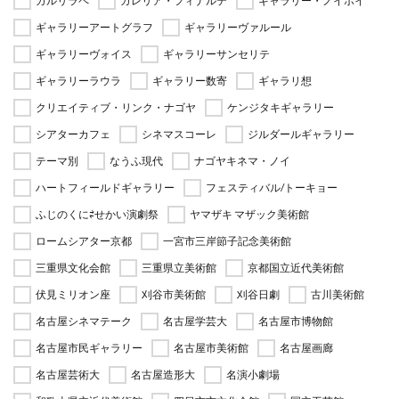
ガルリラペ
ガレリア・フィナルテ
ギャラリー・ノイボイ
ギャラリーアートグラフ
ギャラリーヴァルール
ギャラリーヴォイス
ギャラリーサンセリテ
ギャラリーラウラ
ギャラリー数寄
ギャラリ想
クリエイティブ・リンク・ナゴヤ
ケンジタキギャラリー
シアターカフェ
シネマスコーレ
ジルダールギャラリー
テーマ別
なうふ現代
ナゴヤキネマ・ノイ
ハートフィールドギャラリー
フェスティバル/トーキョー
ふじのくに⇄せかい演劇祭
ヤマザキ マザック美術館
ロームシアター京都
一宮市三岸節子記念美術館
三重県文化会館
三重県立美術館
京都国立近代美術館
伏見ミリオン座
刈谷市美術館
刈谷日劇
古川美術館
名古屋シネマテーク
名古屋学芸大
名古屋市博物館
名古屋市民ギャラリー
名古屋市美術館
名古屋画廊
名古屋芸術大
名古屋造形大
名演小劇場