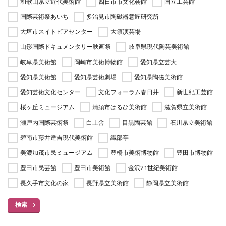
和歌山県立近代美術館
四日市市文化会館
国立工芸館
国際芸術祭あいち
多治見市陶磁器意匠研究所
大垣市スイトピアセンター
大須演芸場
山形国際ドキュメンタリー映画祭
岐阜県現代陶芸美術館
岐阜県美術館
岡崎市美術博物館
愛知県立芸大
愛知県美術館
愛知県芸術劇場
愛知県陶磁美術館
愛知芸術文化センター
文化フォーラム春日井
新世紀工芸館
桜ヶ丘ミュージアム
清須市はるひ美術館
滋賀県立美術館
瀬戸内国際芸術祭
白土舎
目黒陶芸館
石川県立美術館
碧南市藤井達吉現代美術館
織部亭
美濃加茂市民ミュージアム
豊橋市美術博物館
豊田市博物館
豊田市民芸館
豊田市美術館
金沢21世紀美術館
長久手市文化の家
長野県立美術館
静岡県立美術館
検索