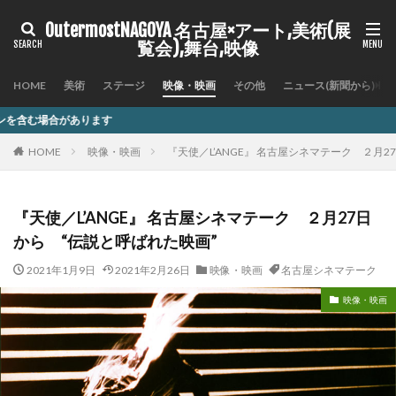
OutermostNAGOYA 名古屋×アート,美術(展
覧会),舞台,映像
HOME
美術
ステージ
映像・映画
その他
ニュース(新聞から)
記事
HOME
映像・映画
『天使／L’ANGE』 名古屋シネマテーク ２月
『天使／L’ANGE』 名古屋シネマテーク ２月27日
から “伝説と呼ばれた映画”
2021年1月9日
2021年2月26日
映像・映画
名古屋シネマテーク
映像・映画