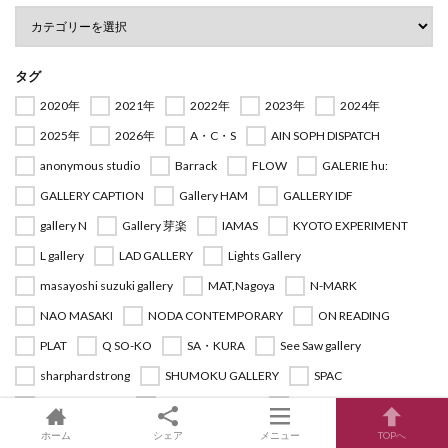
タグ
2020年
2021年
2022年
2023年
2024年
2025年
2026年
A・C・S
AIN SOPH DISPATCH
anonymous studio
Barrack
FLOW
GALERIE hu:
GALLERY CAPTION
Gallery HAM
GALLERY IDF
gallery N
Gallery 芽楽
IAMAS
KYOTO EXPERIMENT
L gallery
LAD GALLERY
Lights Gallery
masayoshi suzuki gallery
MAT,Nagoya
N-MARK
NAO MASAKI
NODA CONTEMPORARY
ON READING
PLAT
Q SO-KO
SA・KURA
See Saw gallery
sharphardstrong
SHUMOKU GALLERY
SPAC
STANDING PINE
YEBISU ART LABO
アートラボあいち
あいち2025
あいち2028
あいちトリエンナーレ
ホーム
シェア
メニュー
TOPへ