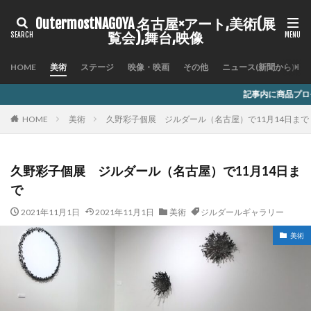
OutermostNAGOYA 名古屋×アート,美術(展
覧会),舞台,映像
HOME
美術
ステージ
映像・映画
その他
ニュース(新聞から)
記事内に商品プロモーションを含む場合があ
HOME
美術
久野彩子個展 ジルダール（名古屋）で11月14日まで
久野彩子個展 ジルダール（名古屋）で11月14日ま
で
2021年11月1日
2021年11月1日
美術
ジルダールギャラリー
美術