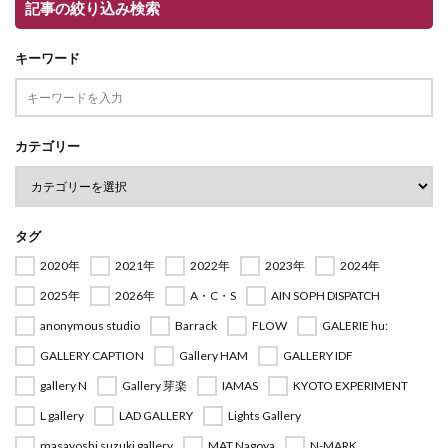
記事の絞り込み検索
キーワード
カテゴリー
タグ
2020年
2021年
2022年
2023年
2024年
2025年
2026年
A・C・S
AIN SOPH DISPATCH
anonymous studio
Barrack
FLOW
GALERIE hu:
GALLERY CAPTION
Gallery HAM
GALLERY IDF
gallery N
Gallery 芽楽
IAMAS
KYOTO EXPERIMENT
L gallery
LAD GALLERY
Lights Gallery
masayoshi suzuki gallery
MAT,Nagoya
N-MARK