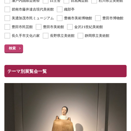
瀬戸内国際芸術祭
白土舎
目黒陶芸館
石川県立美術館
碧南市藤井達吉現代美術館
織部亭
美濃加茂市民ミュージアム
豊橋市美術博物館
豊田市博物館
豊田市民芸館
豊田市美術館
金沢21世紀美術館
長久手市文化の家
長野県立美術館
静岡県立美術館
検索
テーマ別展覧会一覧