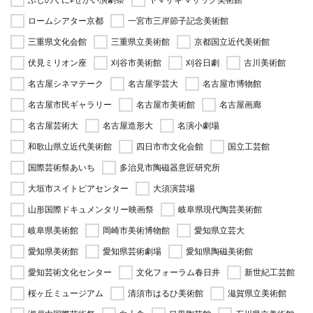
ロームシアター京都
一宮市三岸節子記念美術館
三重県文化会館
三重県立美術館
京都国立近代美術館
伏見ミリオン座
刈谷市美術館
刈谷日劇
古川美術館
名古屋シネマテーク
名古屋学芸大
名古屋市博物館
名古屋市民ギャラリー
名古屋市美術館
名古屋画廊
名古屋芸術大
名古屋造形大
名演小劇場
和歌山県立近代美術館
四日市市文化会館
国立工芸館
国際芸術祭あいち
多治見市陶磁器意匠研究所
大垣市スイトピアセンター
大須演芸場
山形国際ドキュメンタリー映画祭
岐阜県現代陶芸美術館
岐阜県美術館
岡崎市美術博物館
愛知県立芸大
愛知県美術館
愛知県芸術劇場
愛知県陶磁美術館
愛知芸術文化センター
文化フォーラム春日井
新世紀工芸館
桜ヶ丘ミュージアム
清須市はるひ美術館
滋賀県立美術館