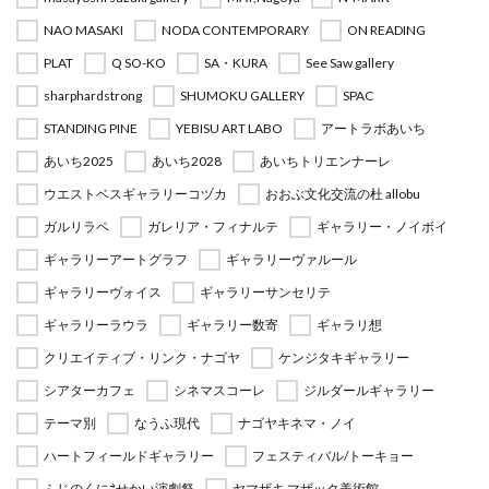
NAO MASAKI
NODA CONTEMPORARY
ON READING
PLAT
Q SO-KO
SA・KURA
See Saw gallery
sharphardstrong
SHUMOKU GALLERY
SPAC
STANDING PINE
YEBISU ART LABO
アートラボあいち
あいち2025
あいち2028
あいちトリエンナーレ
ウエストベスギャラリーコヅカ
おおぶ文化交流の杜 allobu
ガルリラペ
ガレリア・フィナルテ
ギャラリー・ノイボイ
ギャラリーアートグラフ
ギャラリーヴァルール
ギャラリーヴォイス
ギャラリーサンセリテ
ギャラリーラウラ
ギャラリー数寄
ギャラリ想
クリエイティブ・リンク・ナゴヤ
ケンジタキギャラリー
シアターカフェ
シネマスコーレ
ジルダールギャラリー
テーマ別
なうふ現代
ナゴヤキネマ・ノイ
ハートフィールドギャラリー
フェスティバル/トーキョー
ふじのくに⇄せかい演劇祭
ヤマザキ マザック美術館