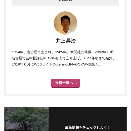
井上 昇治
1964年、名古屋市生まれ。1989年、新聞社に就職。2002年10月、
名古屋で芸術批評誌REARを有志で立ち上げ、2011年頃まで編集。
2019年６月にWEBサイトOutermostNAGOYAを始めた。
投稿一覧へ
最新情報をチェックしよう！