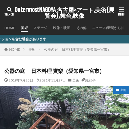
OutermostNAGOYA 名古屋×アート,美術(展
覧会),舞台,映像
HOME
美術
ステージ
映像・映画
その他
ニュース(新聞から)
す
HOME
美術
公器の庭 日本料理 寶樂（愛知県一宮市）
公器の庭 日本料理 寶樂（愛知県一宮市）
2019年9月25日
2021年11月27日
美術
織部亭
美術