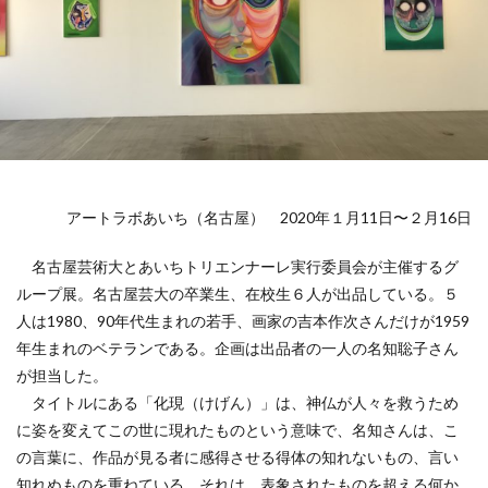
アートラボあいち（名古屋） 2020年１月11日〜２月16日
名古屋芸術大とあいちトリエンナーレ実行委員会が主催するグ
ループ展。名古屋芸大の卒業生、在校生６人が出品している。５
人は1980、90年代生まれの若手、画家の吉本作次さんだけが1959
年生まれのベテランである。企画は出品者の一人の名知聡子さん
が担当した。
タイトルにある「化現（けげん）」は、神仏が人々を救うため
に姿を変えてこの世に現れたものという意味で、名知さんは、こ
の言葉に、作品が見る者に感得させる得体の知れないもの、言い
知れぬものを重ねている。それは、表象されたものを超える何か