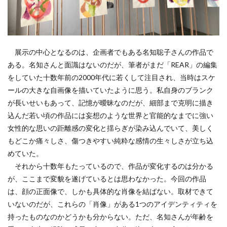
展示の中心となるのは、企画者でもある名知聡子さんの作品で
ある。名知さんと面識はないのだが、筆者がまだ「REAR」の編集
をしていた十数年前の2000年代に若くして注目され、当時はスケ
ールの大きな自画像を描いていたように思う。私自身のブランク
が長いせいもあって、記憶が曖昧なのだが、細部まで克明に描き
込んだ若い頃の作品には妄想のような世界と官能的なまでに強い
女性的な思いの距離感の変化と揺らぎが染み込んでいて、美しく
もどこか痛々しさ、傷つきやすい純粋な感情の生々しさが立ち込
めていた。
それから十数年もたっているので、作品が変化するのは分かる
が、ここまで変貌を遂げているとは思わなかった。今回の作品
は、顔の正面像で、しかも具体的な肖像を結ばない。取材できて
いないのだが、これらの「肖像」がある1つのアイデンティティを
持ったものなのかどうかも分からない。ただ、名知さんが年齢を