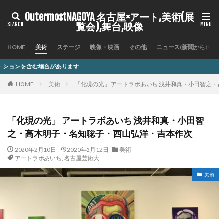
OutermostNAGOYA 名古屋×アート,美術(展
覧会),舞台,映像
HOME
美術
ステージ
映像・映画
その他
ニュース(新聞から)
HOME
美術
「化現の光」 アートラボあいち 浅井和真・小田智之
「化現の光」 アートラボあいち 浅井和真・小田智
之・高木明子・名知聡子・西山弘洋・吉本作次
2020年2月10日
2020年2月12日
美術
アートラボあいち
,
名古屋芸術大
美術