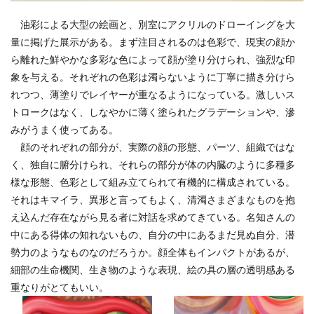
油彩による大型の絵画と、別室にアクリルのドローイングを大
量に掲げた展示がある。まず注目されるのは色彩で、現実の顔か
ら離れた鮮やかな多彩な色によって顔が塗り分けられ、強烈な印
象を与える。それぞれの色彩は濁らないように丁寧に描き分けら
れつつ、薄塗りでレイヤーが重なるようになっている。激しいス
トロークはなく、しなやかに薄く塗られたグラデーションや、滲
みがうまく使ってある。
顔のそれぞれの部分が、実際の顔の形態、パーツ、組織ではな
く、独自に腑分けられ、それらの部分が体の内臓のように多種多
様な形態、色彩として組み立てられて有機的に構成されている。
それはキマイラ、異形と言ってもよく、清濁さまざまなものを抱
え込んだ存在ながら見る者に対話を求めてきている。名知さんの
中にある得体の知れないもの、自分の中にあるまだ見ぬ自分、潜
勢力のようなものなのだろうか。顔全体もインパクトがあるが、
細部の生命機関、生き物のような表現、絵の具の層の透明感ある
重なりがとてもいい。