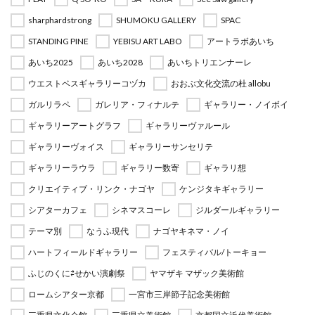
sharphardstrong
SHUMOKU GALLERY
SPAC
STANDING PINE
YEBISU ART LABO
アートラボあいち
あいち2025
あいち2028
あいちトリエンナーレ
ウエストベスギャラリーコヅカ
おおぶ文化交流の杜 allobu
ガルリラペ
ガレリア・フィナルテ
ギャラリー・ノイボイ
ギャラリーアートグラフ
ギャラリーヴァルール
ギャラリーヴォイス
ギャラリーサンセリテ
ギャラリーラウラ
ギャラリー数寄
ギャラリ想
クリエイティブ・リンク・ナゴヤ
ケンジタキギャラリー
シアターカフェ
シネマスコーレ
ジルダールギャラリー
テーマ別
なうふ現代
ナゴヤキネマ・ノイ
ハートフィールドギャラリー
フェスティバル/トーキョー
ふじのくに⇄せかい演劇祭
ヤマザキ マザック美術館
ロームシアター京都
一宮市三岸節子記念美術館