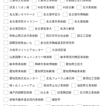
三重県文化会館
三重県立美術館
京都国立近代美術館
伏見ミリオン座
刈谷市美術館
刈谷日劇
古川美術館
名古屋シネマテーク
名古屋学芸大
名古屋市博物館
名古屋市民ギャラリー
名古屋市美術館
名古屋画廊
名古屋芸術大
名古屋造形大
名演小劇場
和歌山県立近代美術館
四日市市文化会館
国立工芸館
国際芸術祭あいち
多治見市陶磁器意匠研究所
大垣市スイトピアセンター
大須演芸場
山形国際ドキュメンタリー映画祭
岐阜県現代陶芸美術館
岐阜県美術館
岡崎市美術博物館
愛知県立芸大
愛知県美術館
愛知県芸術劇場
愛知県陶磁美術館
愛知芸術文化センター
文化フォーラム春日井
新世紀工芸館
桜ヶ丘ミュージアム
清須市はるひ美術館
滋賀県立美術館
瀬戸内国際芸術祭
白土舎
目黒陶芸館
石川県立美術館
碧南市藤井達吉現代美術館
織部亭