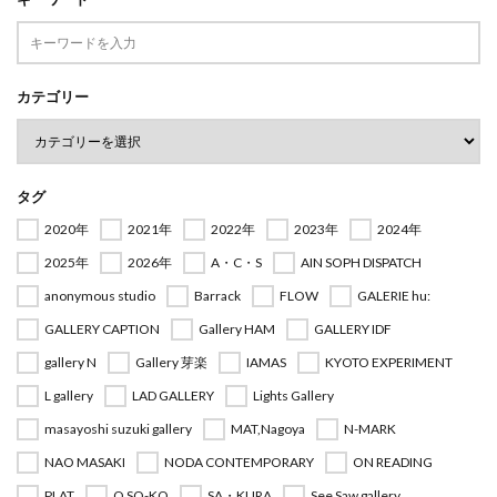
カテゴリー
タグ
2020年
2021年
2022年
2023年
2024年
2025年
2026年
A・C・S
AIN SOPH DISPATCH
anonymous studio
Barrack
FLOW
GALERIE hu:
GALLERY CAPTION
Gallery HAM
GALLERY IDF
gallery N
Gallery 芽楽
IAMAS
KYOTO EXPERIMENT
L gallery
LAD GALLERY
Lights Gallery
masayoshi suzuki gallery
MAT,Nagoya
N-MARK
NAO MASAKI
NODA CONTEMPORARY
ON READING
PLAT
Q SO-KO
SA・KURA
See Saw gallery