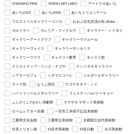
STANDING PINE
YEBISU ART LABO
アートラボあいち
あいち2025
あいち2028
あいちトリエンナーレ
ウエストベスギャラリーコヅカ
おおぶ文化交流の杜 allobu
ガルリラペ
ガレリア・フィナルテ
ギャラリー・ノイボイ
ギャラリーアートグラフ
ギャラリーヴァルール
ギャラリーヴォイス
ギャラリーサンセリテ
ギャラリーラウラ
ギャラリー数寄
ギャラリ想
クリエイティブ・リンク・ナゴヤ
ケンジタキギャラリー
シアターカフェ
シネマスコーレ
ジルダールギャラリー
テーマ別
なうふ現代
ナゴヤキネマ・ノイ
ハートフィールドギャラリー
フェスティバル/トーキョー
ふじのくに⇄せかい演劇祭
ヤマザキ マザック美術館
ロームシアター京都
一宮市三岸節子記念美術館
三重県文化会館
三重県立美術館
京都国立近代美術館
伏見ミリオン座
刈谷市美術館
刈谷日劇
古川美術館