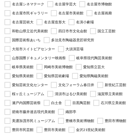
名古屋シネマテーク
名古屋学芸大
名古屋市博物館
名古屋市民ギャラリー
名古屋市美術館
名古屋画廊
名古屋芸術大
名古屋造形大
名演小劇場
和歌山県立近代美術館
四日市市文化会館
国立工芸館
国際芸術祭あいち
多治見市陶磁器意匠研究所
大垣市スイトピアセンター
大須演芸場
山形国際ドキュメンタリー映画祭
岐阜県現代陶芸美術館
岐阜県美術館
岡崎市美術博物館
愛知県立芸大
愛知県美術館
愛知県芸術劇場
愛知県陶磁美術館
愛知芸術文化センター
文化フォーラム春日井
新世紀工芸館
桜ヶ丘ミュージアム
清須市はるひ美術館
滋賀県立美術館
瀬戸内国際芸術祭
白土舎
目黒陶芸館
石川県立美術館
碧南市藤井達吉現代美術館
織部亭
美濃加茂市民ミュージアム
豊橋市美術博物館
豊田市博物館
豊田市民芸館
豊田市美術館
金沢21世紀美術館