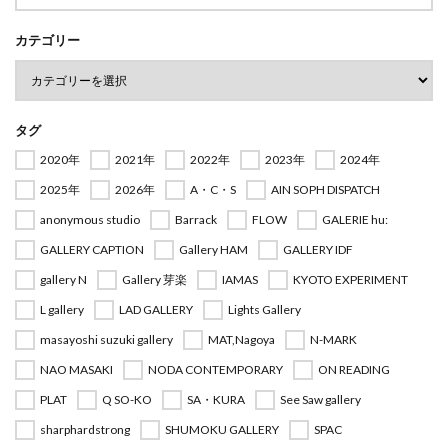
カテゴリー
タグ
2020年
2021年
2022年
2023年
2024年
2025年
2026年
A・C・S
AIN SOPH DISPATCH
anonymous studio
Barrack
FLOW
GALERIE hu:
GALLERY CAPTION
Gallery HAM
GALLERY IDF
gallery N
Gallery 芽楽
IAMAS
KYOTO EXPERIMENT
L gallery
LAD GALLERY
Lights Gallery
masayoshi suzuki gallery
MAT,Nagoya
N-MARK
NAO MASAKI
NODA CONTEMPORARY
ON READING
PLAT
Q SO-KO
SA・KURA
See Saw gallery
sharphardstrong
SHUMOKU GALLERY
SPAC