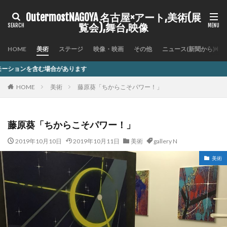
OutermostNAGOYA 名古屋×アート,美術(展
覧会),舞台,映像
HOME
美術
ステージ
映像・映画
その他
ニュース(新聞から)
す
HOME
美術
藤原葵「ちからこそパワー！」
藤原葵「ちからこそパワー！」
2019年10月10日
2019年10月11日
美術
gallery N
美術