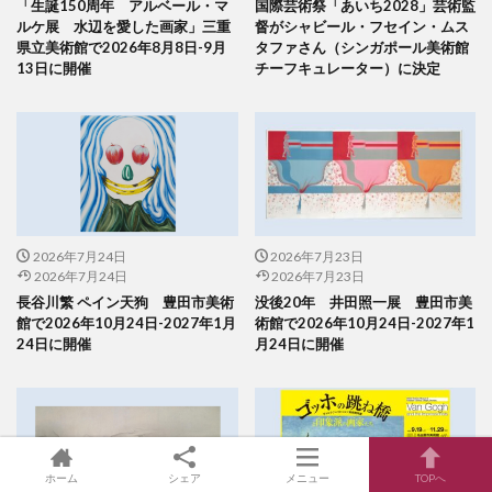
「生誕150周年 アルベール・マ
国際芸術祭「あいち2028」芸術監
ルケ展 水辺を愛した画家」三重
督がシャビール・フセイン・ムス
県立美術館で2026年8月8日-9月
タファさん（シンガポール美術館
13日に開催
チーフキュレーター）に決定
2026年7月24日
2026年7月23日
2026年7月24日
2026年7月23日
長谷川繁 ペイン天狗 豊田市美術
没後20年 井田照一展 豊田市美
館で2026年10月24日-2027年1月
術館で2026年10月24日-2027年1
24日に開催
月24日に開催
ホーム
シェア
メニュー
TOPへ