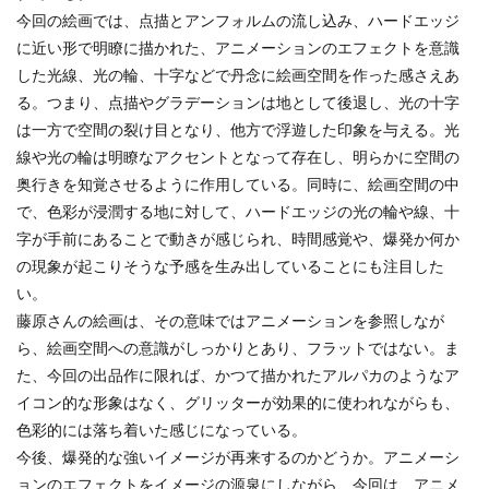
今回の絵画では、点描とアンフォルムの流し込み、ハードエッジ
に近い形で明瞭に描かれた、アニメーションのエフェクトを意識
した光線、光の輪、十字などで丹念に絵画空間を作った感さえあ
る。つまり、点描やグラデーションは地として後退し、光の十字
は一方で空間の裂け目となり、他方で浮遊した印象を与える。光
線や光の輪は明瞭なアクセントとなって存在し、明らかに空間の
奥行きを知覚させるように作用している。同時に、絵画空間の中
で、色彩が浸潤する地に対して、ハードエッジの光の輪や線、十
字が手前にあることで動きが感じられ、時間感覚や、爆発か何か
の現象が起こりそうな予感を生み出していることにも注目した
い。
藤原さんの絵画は、その意味ではアニメーションを参照しなが
ら、絵画空間への意識がしっかりとあり、フラットではない。ま
た、今回の出品作に限れば、かつて描かれたアルパカのようなア
イコン的な形象はなく、グリッターが効果的に使われながらも、
色彩的には落ち着いた感じになっている。
今後、爆発的な強いイメージが再来するのかどうか。アニメーシ
ョンのエフェクトをイメージの源泉にしながら、今回は、アニメ