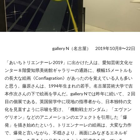
gallery N（名古屋） 2019年10月8〜22日
「あいちトリエンナーレ2019」に出かけた人は、愛知芸術文化セ
ンター８階愛知県美術館ギャラリーの通路に、横幅15メートルも
の長大な絵画《Conflagration》があったのを覚えている人も多い
と思う。藤原さんは、1994年生まれの若手。名古屋芸術大学で吉
本作次さんの下で絵画を学んだ。gallery Nでは昨年に続いて、２回
目の個展である。英国留学中に現地の指導者から、日本独特の文
化を見直すように示唆を受け、「機動戦士ガンダム」「エヴァン
ゲリオン」などのアニメーションのエフェクトを引用した「爆
発」を描き始めたという。トリエンナーレの絵画は、大変な力作
で、爆発と言いながら、不穏さより、画面にみなぎるエネルギ