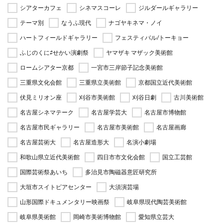
シアターカフェ
シネマスコーレ
ジルダールギャラリー
テーマ別
なうふ現代
ナゴヤキネマ・ノイ
ハートフィールドギャラリー
フェスティバル/トーキョー
ふじのくに⇄せかい演劇祭
ヤマザキ マザック美術館
ロームシアター京都
一宮市三岸節子記念美術館
三重県文化会館
三重県立美術館
京都国立近代美術館
伏見ミリオン座
刈谷市美術館
刈谷日劇
古川美術館
名古屋シネマテーク
名古屋学芸大
名古屋市博物館
名古屋市民ギャラリー
名古屋市美術館
名古屋画廊
名古屋芸術大
名古屋造形大
名演小劇場
和歌山県立近代美術館
四日市市文化会館
国立工芸館
国際芸術祭あいち
多治見市陶磁器意匠研究所
大垣市スイトピアセンター
大須演芸場
山形国際ドキュメンタリー映画祭
岐阜県現代陶芸美術館
岐阜県美術館
岡崎市美術博物館
愛知県立芸大