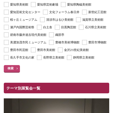
愛知県美術館
愛知県芸術劇場
愛知県陶磁美術館
愛知芸術文化センター
文化フォーラム春日井
新世紀工芸館
桜ヶ丘ミュージアム
清須市はるひ美術館
滋賀県立美術館
瀬戸内国際芸術祭
白土舎
目黒陶芸館
石川県立美術館
碧南市藤井達吉現代美術館
織部亭
美濃加茂市民ミュージアム
豊橋市美術博物館
豊田市博物館
豊田市民芸館
豊田市美術館
金沢21世紀美術館
長久手市文化の家
長野県立美術館
静岡県立美術館
検索
テーマ別展覧会一覧