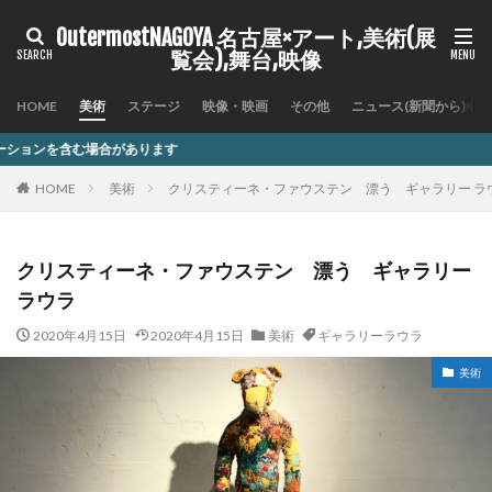
OutermostNAGOYA 名古屋×アート,美術(展
覧会),舞台,映像
HOME
美術
ステージ
映像・映画
その他
ニュース(新聞から)
HOME
美術
クリスティーネ・ファウステン 漂う ギャラリー ラ
クリスティーネ・ファウステン 漂う ギャラリー
ラウラ
2020年4月15日
2020年4月15日
美術
ギャラリーラウラ
美術