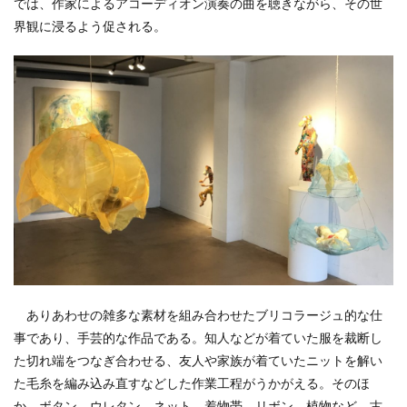
では、作家によるアコーディオン演奏の曲を聴きながら、その世
界観に浸るよう促される。
ありあわせの雑多な素材を組み合わせたブリコラージュ的な仕
事であり、手芸的な作品である。知人などが着ていた服を裁断し
た切れ端をつなぎ合わせる、友人や家族が着ていたニットを解い
た毛糸を編み込み直すなどした作業工程がうかがえる。そのほ
か、ボタン、ウレタン、ネット、着物帯、リボン、植物など、古