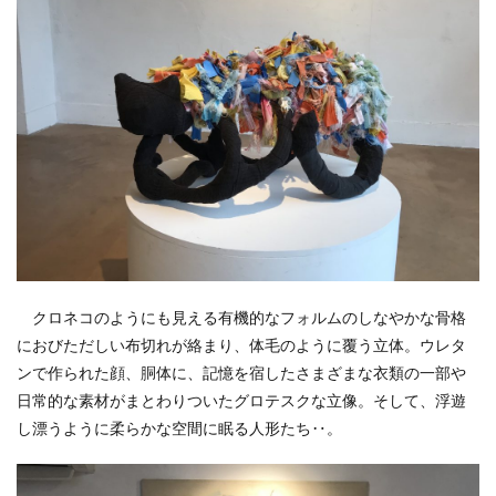
クロネコのようにも見える有機的なフォルムのしなやかな骨格
におびただしい布切れが絡まり、体毛のように覆う立体。ウレタ
ンで作られた顔、胴体に、記憶を宿したさまざまな衣類の一部や
日常的な素材がまとわりついたグロテスクな立像。そして、浮遊
し漂うように柔らかな空間に眠る人形たち‥。