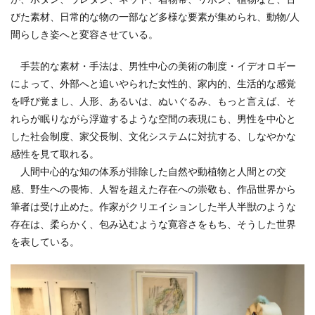
びた素材、日常的な物の一部など多様な要素が集められ、動物/人
間らしき姿へと変容させている。
手芸的な素材・手法は、男性中心の美術の制度・イデオロギー
によって、外部へと追いやられた女性的、家内的、生活的な感覚
を呼び覚まし、人形、あるいは、ぬいぐるみ、もっと言えば、そ
れらが眠りながら浮遊するような空間の表現にも、男性を中心と
した社会制度、家父長制、文化システムに対抗する、しなやかな
感性を見て取れる。
人間中心的な知の体系が排除した自然や動植物と人間との交
感、野生への畏怖、人智を超えた存在への崇敬も、作品世界から
筆者は受け止めた。作家がクリエイションした半人半獣のような
存在は、柔らかく、包み込むような寛容さをもち、そうした世界
を表している。