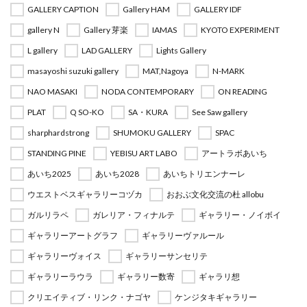
GALLERY CAPTION
Gallery HAM
GALLERY IDF
gallery N
Gallery 芽楽
IAMAS
KYOTO EXPERIMENT
L gallery
LAD GALLERY
Lights Gallery
masayoshi suzuki gallery
MAT,Nagoya
N-MARK
NAO MASAKI
NODA CONTEMPORARY
ON READING
PLAT
Q SO-KO
SA・KURA
See Saw gallery
sharphardstrong
SHUMOKU GALLERY
SPAC
STANDING PINE
YEBISU ART LABO
アートラボあいち
あいち2025
あいち2028
あいちトリエンナーレ
ウエストベスギャラリーコヅカ
おおぶ文化交流の杜 allobu
ガルリラペ
ガレリア・フィナルテ
ギャラリー・ノイボイ
ギャラリーアートグラフ
ギャラリーヴァルール
ギャラリーヴォイス
ギャラリーサンセリテ
ギャラリーラウラ
ギャラリー数寄
ギャラリ想
クリエイティブ・リンク・ナゴヤ
ケンジタキギャラリー