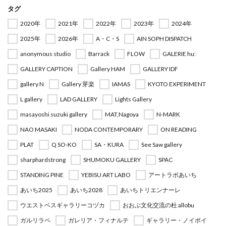
タグ
2020年
2021年
2022年
2023年
2024年
2025年
2026年
A・C・S
AIN SOPH DISPATCH
anonymous studio
Barrack
FLOW
GALERIE hu:
GALLERY CAPTION
Gallery HAM
GALLERY IDF
gallery N
Gallery 芽楽
IAMAS
KYOTO EXPERIMENT
L gallery
LAD GALLERY
Lights Gallery
masayoshi suzuki gallery
MAT,Nagoya
N-MARK
NAO MASAKI
NODA CONTEMPORARY
ON READING
PLAT
Q SO-KO
SA・KURA
See Saw gallery
sharphardstrong
SHUMOKU GALLERY
SPAC
STANDING PINE
YEBISU ART LABO
アートラボあいち
あいち2025
あいち2028
あいちトリエンナーレ
ウエストベスギャラリーコヅカ
おおぶ文化交流の杜 allobu
ガルリラペ
ガレリア・フィナルテ
ギャラリー・ノイボイ