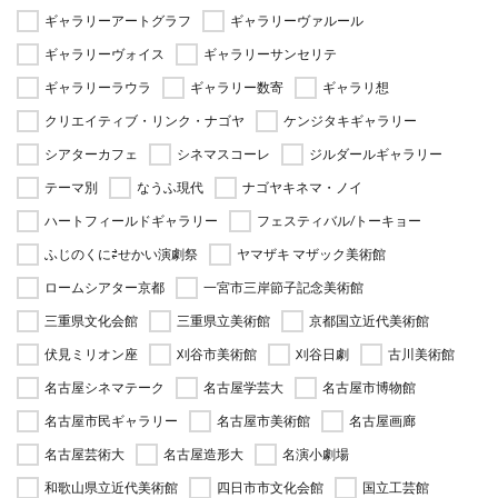
ギャラリーアートグラフ
ギャラリーヴァルール
ギャラリーヴォイス
ギャラリーサンセリテ
ギャラリーラウラ
ギャラリー数寄
ギャラリ想
クリエイティブ・リンク・ナゴヤ
ケンジタキギャラリー
シアターカフェ
シネマスコーレ
ジルダールギャラリー
テーマ別
なうふ現代
ナゴヤキネマ・ノイ
ハートフィールドギャラリー
フェスティバル/トーキョー
ふじのくに⇄せかい演劇祭
ヤマザキ マザック美術館
ロームシアター京都
一宮市三岸節子記念美術館
三重県文化会館
三重県立美術館
京都国立近代美術館
伏見ミリオン座
刈谷市美術館
刈谷日劇
古川美術館
名古屋シネマテーク
名古屋学芸大
名古屋市博物館
名古屋市民ギャラリー
名古屋市美術館
名古屋画廊
名古屋芸術大
名古屋造形大
名演小劇場
和歌山県立近代美術館
四日市市文化会館
国立工芸館