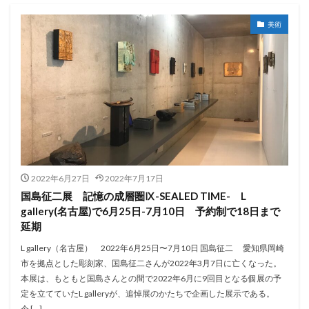
美術
2022年6月27日
2022年7月17日
国島征二展 記憶の成層圏Ⅸ-SEALED TIME- L
gallery(名古屋)で6月25日-7月10日 予約制で18日まで
延期
L gallery（名古屋） 2022年6月25日〜7月10日 国島征二 愛知県岡崎
市を拠点とした彫刻家、国島征二さんが2022年3月7日に亡くなった。
本展は、もともと国島さんとの間で2022年6月に9回目となる個展の予
定を立てていたL galleryが、追悼展のかたちで企画した展示である。
今 […]