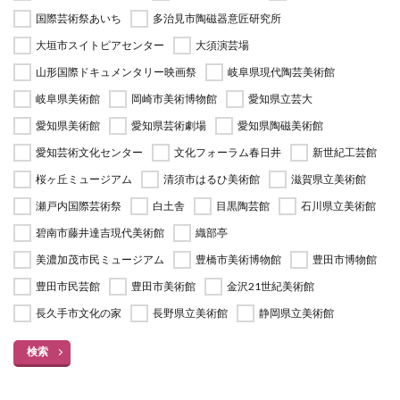
国際芸術祭あいち
多治見市陶磁器意匠研究所
大垣市スイトピアセンター
大須演芸場
山形国際ドキュメンタリー映画祭
岐阜県現代陶芸美術館
岐阜県美術館
岡崎市美術博物館
愛知県立芸大
愛知県美術館
愛知県芸術劇場
愛知県陶磁美術館
愛知芸術文化センター
文化フォーラム春日井
新世紀工芸館
桜ヶ丘ミュージアム
清須市はるひ美術館
滋賀県立美術館
瀬戸内国際芸術祭
白土舎
目黒陶芸館
石川県立美術館
碧南市藤井達吉現代美術館
織部亭
美濃加茂市民ミュージアム
豊橋市美術博物館
豊田市博物館
豊田市民芸館
豊田市美術館
金沢21世紀美術館
長久手市文化の家
長野県立美術館
静岡県立美術館
検索