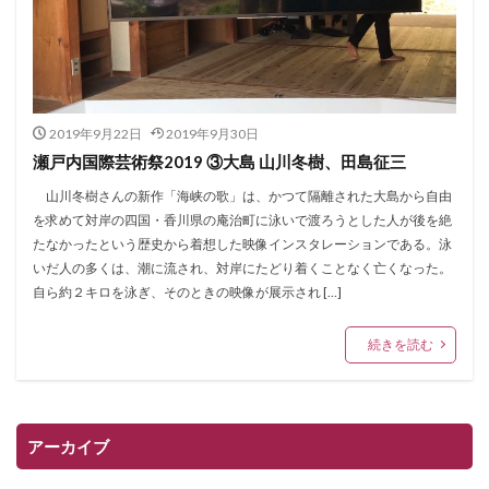
2019年9月22日
2019年9月30日
瀬戸内国際芸術祭2019 ③大島 山川冬樹、田島征三
山川冬樹さんの新作「海峡の歌」は、かつて隔離された大島から自由
を求めて対岸の四国・香川県の庵治町に泳いで渡ろうとした人が後を絶
たなかったという歴史から着想した映像インスタレーションである。泳
いだ人の多くは、潮に流され、対岸にたどり着くことなく亡くなった。
自ら約２キロを泳ぎ、そのときの映像が展示され […]
続きを読む
アーカイブ