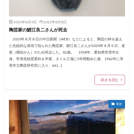
2020年8月9日
2022年8月8日
陶芸家の鯉江良二さんが死去
2020年８月８日の中日新聞（WEB）などによると、陶芸の枠を超え
た先鋭的な表現で知られた陶芸家、鯉江良二さんが2020年８月６日、老
衰（咽頭がん）のため死去した。82歳。 1938年、愛知県常滑市出
身。常滑高校窯業科を卒業。タイル工場に5年間勤めた後、1962年に常
滑市立陶芸研究所に入り、66 […]
続きを読む
美術