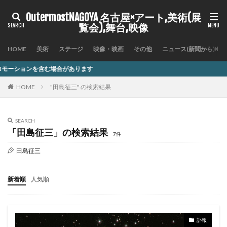
OutermostNAGOYA 名古屋×アート,美術(展
覧会),舞台,映像
HOME
美術
ステージ
映像・映画
その他
ニュース(新聞から)
あります
HOME
"田島征三" の検索結果
SEARCH
「田島征三」の検索結果
7件
田島征三
新着順
人気順
訃報