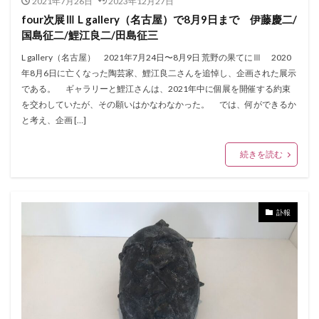
2021年7月26日
2023年12月27日
four次展Ⅲ L gallery（名古屋）で8月9日まで 伊藤慶二/
国島征二/鯉江良二/田島征三
L gallery（名古屋） 2021年7月24日〜8月9日 荒野の果てにⅢ 2020
年8月6日に亡くなった陶芸家、鯉江良二さんを追悼し、企画された展示
である。 ギャラリーと鯉江さんは、2021年中に個展を開催する約束
を交わしていたが、その願いはかなわなかった。 では、何ができるか
と考え、企画 […]
続きを読む
訃報