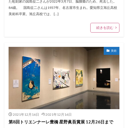
た彫刻家の国島征二さんが2022年3月7日、脳腫瘍のため、死去した。
84歳。 国島征二さんは1937年、名古屋市生まれ。愛知県立旭丘高校
美術科卒業。旭丘高校では、 […]
続きを読む
美術
2021年12月16日
2021年12月16日
第8回トリエンナーレ豊橋 星野眞吾賞展 12月26日まで