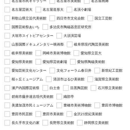
名古屋市民ギャラリー
名古屋市美術館
名古屋画廊
名古屋芸術大
名古屋造形大
名演小劇場
和歌山県立近代美術館
四日市市文化会館
国立工芸館
国際芸術祭あいち
多治見市陶磁器意匠研究所
大垣市スイトピアセンター
大須演芸場
山形国際ドキュメンタリー映画祭
岐阜県現代陶芸美術館
岐阜県美術館
岡崎市美術博物館
愛知県立芸大
愛知県美術館
愛知県芸術劇場
愛知県陶磁美術館
愛知芸術文化センター
文化フォーラム春日井
新世紀工芸館
桜ヶ丘ミュージアム
清須市はるひ美術館
滋賀県立美術館
瀬戸内国際芸術祭
白土舎
目黒陶芸館
石川県立美術館
碧南市藤井達吉現代美術館
織部亭
美濃加茂市民ミュージアム
豊橋市美術博物館
豊田市博物館
豊田市民芸館
豊田市美術館
金沢21世紀美術館
長久手市文化の家
長野県立美術館
静岡県立美術館