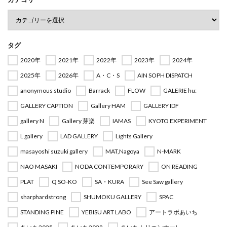
タグ
2020年
2021年
2022年
2023年
2024年
2025年
2026年
A・C・S
AIN SOPH DISPATCH
anonymous studio
Barrack
FLOW
GALERIE hu:
GALLERY CAPTION
Gallery HAM
GALLERY IDF
gallery N
Gallery 芽楽
IAMAS
KYOTO EXPERIMENT
L gallery
LAD GALLERY
Lights Gallery
masayoshi suzuki gallery
MAT,Nagoya
N-MARK
NAO MASAKI
NODA CONTEMPORARY
ON READING
PLAT
Q SO-KO
SA・KURA
See Saw gallery
sharphardstrong
SHUMOKU GALLERY
SPAC
STANDING PINE
YEBISU ART LABO
アートラボあいち