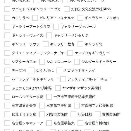
あいち2025
あいち2028
あいちトリエンナーレ
ウエストベスギャラリーコヅカ
おおぶ文化交流の杜 allobu
ガルリラペ
ガレリア・フィナルテ
ギャラリー・ノイボイ
ギャラリーアートグラフ
ギャラリーヴァルール
ギャラリーヴォイス
ギャラリーサンセリテ
ギャラリーラウラ
ギャラリー数寄
ギャラリ想
クリエイティブ・リンク・ナゴヤ
ケンジタキギャラリー
シアターカフェ
シネマスコーレ
ジルダールギャラリー
テーマ別
なうふ現代
ナゴヤキネマ・ノイ
ハートフィールドギャラリー
フェスティバル/トーキョー
ふじのくに⇄せかい演劇祭
ヤマザキ マザック美術館
ロームシアター京都
一宮市三岸節子記念美術館
三重県文化会館
三重県立美術館
京都国立近代美術館
伏見ミリオン座
刈谷市美術館
刈谷日劇
古川美術館
名古屋シネマテーク
名古屋学芸大
名古屋市博物館