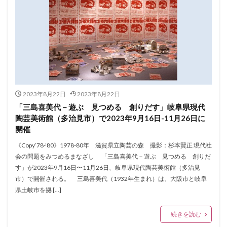
2023年8月22日
2023年8月22日
「三島喜美代－遊ぶ 見つめる 創りだす」岐阜県現代
陶芸美術館（多治見市）で2023年9月16日-11月26日に
開催
《Copy’78-’80》1978-80年 滋賀県立陶芸の森 撮影：杉本賢正 現代社
会の問題をみつめるまなざし 「三島喜美代－遊ぶ 見つめる 創りだ
す」が2023年9月16日〜11月26日、岐阜県現代陶芸美術館（多治見
市）で開催される。 三島喜美代（1932年生まれ）は、大阪市と岐阜
県土岐市を拠 […]
続きを読む