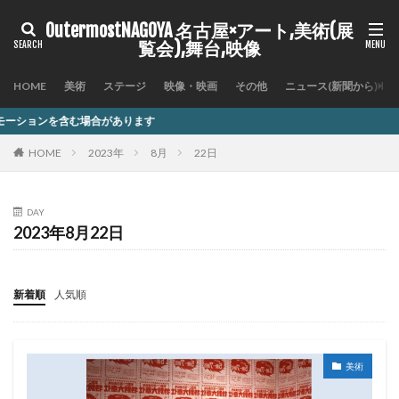
OutermostNAGOYA 名古屋×アート,美術(展
覧会),舞台,映像
HOME
美術
ステージ
映像・映画
その他
ニュース(新聞から)
があります
HOME
2023年
8月
22日
DAY
2023年8月22日
新着順
人気順
美術