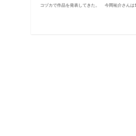
コヅカで作品を発表してきた。 今岡祐介さんは19