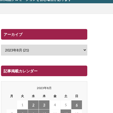
アーカイブ
記事掲載カレンダー
2023年8月
月
火
水
木
金
土
日
1
2
3
4
5
6