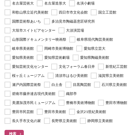
名古屋芸術大
名古屋造形大
名演小劇場
和歌山県立近代美術館
四日市市文化会館
国立工芸館
国際芸術祭あいち
多治見市陶磁器意匠研究所
大垣市スイトピアセンター
大須演芸場
山形国際ドキュメンタリー映画祭
岐阜県現代陶芸美術館
岐阜県美術館
岡崎市美術博物館
愛知県立芸大
愛知県美術館
愛知県芸術劇場
愛知県陶磁美術館
愛知芸術文化センター
文化フォーラム春日井
新世紀工芸館
桜ヶ丘ミュージアム
清須市はるひ美術館
滋賀県立美術館
瀬戸内国際芸術祭
白土舎
目黒陶芸館
石川県立美術館
碧南市藤井達吉現代美術館
織部亭
美濃加茂市民ミュージアム
豊橋市美術博物館
豊田市博物館
豊田市民芸館
豊田市美術館
金沢21世紀美術館
長久手市文化の家
長野県立美術館
静岡県立美術館
検索