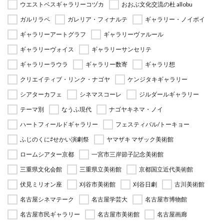
ウエストベスギャラリーコヅカ
おおぶ文化交流の杜 allobu
ガルリラペ
ガレリア・フィナルテ
ギャラリー・ノイボイ
ギャラリーアートグラフ
ギャラリーヴァルール
ギャラリーヴォイス
ギャラリーサンセリテ
ギャラリーラウラ
ギャラリー数寄
ギャラリ想
クリエイティブ・リンク・ナゴヤ
ケンジタキギャラリー
シアターカフェ
シネマスコーレ
ジルダールギャラリー
テーマ別
なうふ現代
ナゴヤキネマ・ノイ
ハートフィールドギャラリー
フェスティバル/トーキョー
ふじのくに⇄せかい演劇祭
ヤマザキ マザック美術館
ロームシアター京都
一宮市三岸節子記念美術館
三重県文化会館
三重県立美術館
京都国立近代美術館
伏見ミリオン座
刈谷市美術館
刈谷日劇
古川美術館
名古屋シネマテーク
名古屋学芸大
名古屋市博物館
名古屋市民ギャラリー
名古屋市美術館
名古屋画廊