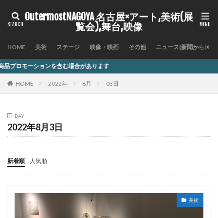
OutermostNAGOYA 名古屋×アート,美術(展
覧会),舞台,映像
HOME
美術
ステージ
映像・映画
その他
ニュース(新聞から)
を含む場合があります
HOME
2022年
8月
03日
DAY
2022年8月3日
新着順
人気順
美術