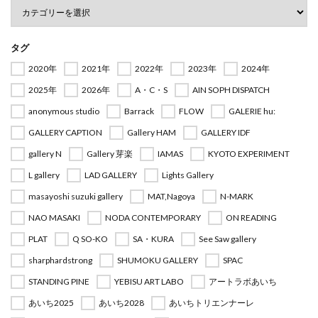
タグ
2020年
2021年
2022年
2023年
2024年
2025年
2026年
A・C・S
AIN SOPH DISPATCH
anonymous studio
Barrack
FLOW
GALERIE hu:
GALLERY CAPTION
Gallery HAM
GALLERY IDF
gallery N
Gallery 芽楽
IAMAS
KYOTO EXPERIMENT
L gallery
LAD GALLERY
Lights Gallery
masayoshi suzuki gallery
MAT,Nagoya
N-MARK
NAO MASAKI
NODA CONTEMPORARY
ON READING
PLAT
Q SO-KO
SA・KURA
See Saw gallery
sharphardstrong
SHUMOKU GALLERY
SPAC
STANDING PINE
YEBISU ART LABO
アートラボあいち
あいち2025
あいち2028
あいちトリエンナーレ