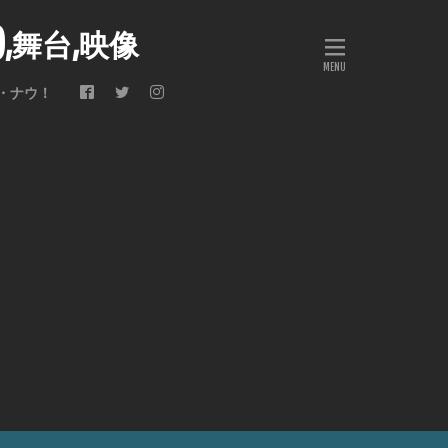
会),舞台,映像
・ナウ！