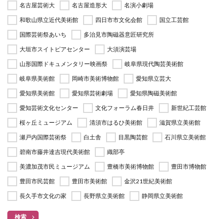
名古屋芸術大
名古屋造形大
名演小劇場
和歌山県立近代美術館
四日市市文化会館
国立工芸館
国際芸術祭あいち
多治見市陶磁器意匠研究所
大垣市スイトピアセンター
大須演芸場
山形国際ドキュメンタリー映画祭
岐阜県現代陶芸美術館
岐阜県美術館
岡崎市美術博物館
愛知県立芸大
愛知県美術館
愛知県芸術劇場
愛知県陶磁美術館
愛知芸術文化センター
文化フォーラム春日井
新世紀工芸館
桜ヶ丘ミュージアム
清須市はるひ美術館
滋賀県立美術館
瀬戸内国際芸術祭
白土舎
目黒陶芸館
石川県立美術館
碧南市藤井達吉現代美術館
織部亭
美濃加茂市民ミュージアム
豊橋市美術博物館
豊田市博物館
豊田市民芸館
豊田市美術館
金沢21世紀美術館
長久手市文化の家
長野県立美術館
静岡県立美術館
検索