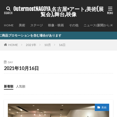
OutermostNAGOYA 名古屋×アート,美術(展
覧会),舞台,映像
HOME
美術
ステージ
映像・映画
その他
ニュース(新聞から)
ンを含む場合があります
HOME
2021年
10月
16日
DAY
2021年10月16日
新着順
人気順
美術