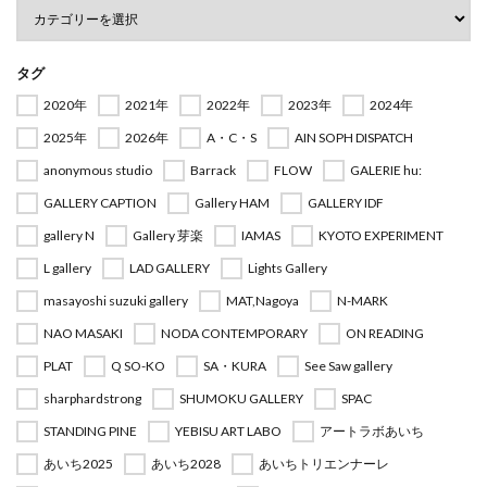
タグ
2020年
2021年
2022年
2023年
2024年
2025年
2026年
A・C・S
AIN SOPH DISPATCH
anonymous studio
Barrack
FLOW
GALERIE hu:
GALLERY CAPTION
Gallery HAM
GALLERY IDF
gallery N
Gallery 芽楽
IAMAS
KYOTO EXPERIMENT
L gallery
LAD GALLERY
Lights Gallery
masayoshi suzuki gallery
MAT,Nagoya
N-MARK
NAO MASAKI
NODA CONTEMPORARY
ON READING
PLAT
Q SO-KO
SA・KURA
See Saw gallery
sharphardstrong
SHUMOKU GALLERY
SPAC
STANDING PINE
YEBISU ART LABO
アートラボあいち
あいち2025
あいち2028
あいちトリエンナーレ