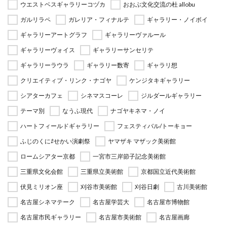
ウエストベスギャラリーコヅカ
おおぶ文化交流の杜 allobu
ガルリラペ
ガレリア・フィナルテ
ギャラリー・ノイボイ
ギャラリーアートグラフ
ギャラリーヴァルール
ギャラリーヴォイス
ギャラリーサンセリテ
ギャラリーラウラ
ギャラリー数寄
ギャラリ想
クリエイティブ・リンク・ナゴヤ
ケンジタキギャラリー
シアターカフェ
シネマスコーレ
ジルダールギャラリー
テーマ別
なうふ現代
ナゴヤキネマ・ノイ
ハートフィールドギャラリー
フェスティバル/トーキョー
ふじのくに⇄せかい演劇祭
ヤマザキ マザック美術館
ロームシアター京都
一宮市三岸節子記念美術館
三重県文化会館
三重県立美術館
京都国立近代美術館
伏見ミリオン座
刈谷市美術館
刈谷日劇
古川美術館
名古屋シネマテーク
名古屋学芸大
名古屋市博物館
名古屋市民ギャラリー
名古屋市美術館
名古屋画廊