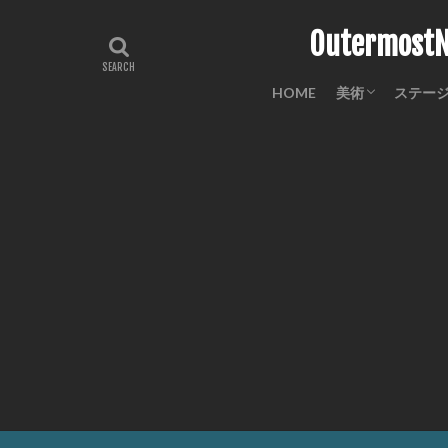
Outermo
HOME
美術
ステー
工芸