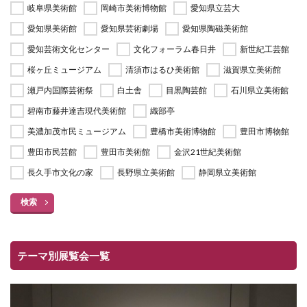
岐阜県美術館
岡崎市美術博物館
愛知県立芸大
愛知県美術館
愛知県芸術劇場
愛知県陶磁美術館
愛知芸術文化センター
文化フォーラム春日井
新世紀工芸館
桜ヶ丘ミュージアム
清須市はるひ美術館
滋賀県立美術館
瀬戸内国際芸術祭
白土舎
目黒陶芸館
石川県立美術館
碧南市藤井達吉現代美術館
織部亭
美濃加茂市民ミュージアム
豊橋市美術博物館
豊田市博物館
豊田市民芸館
豊田市美術館
金沢21世紀美術館
長久手市文化の家
長野県立美術館
静岡県立美術館
検索
テーマ別展覧会一覧