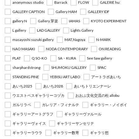
anonymous studio
Barrack
FLOW
GALERIE hu:
GALLERY CAPTION
Gallery HAM
GALLERY IDF
gallery N
Gallery 芽楽
IAMAS
KYOTO EXPERIMENT
L gallery
LAD GALLERY
Lights Gallery
masayoshi suzuki gallery
MAT,Nagoya
N-MARK
NAO MASAKI
NODA CONTEMPORARY
ON READING
PLAT
Q SO-KO
SA・KURA
See Saw gallery
sharphardstrong
SHUMOKU GALLERY
SPAC
STANDING PINE
YEBISU ART LABO
アートラボあいち
あいち2025
あいち2028
あいちトリエンナーレ
ウエストベスギャラリーコヅカ
おおぶ文化交流の杜 allobu
ガルリラペ
ガレリア・フィナルテ
ギャラリー・ノイボイ
ギャラリーアートグラフ
ギャラリーヴァルール
ギャラリーヴォイス
ギャラリーサンセリテ
ギャラリーラウラ
ギャラリー数寄
ギャラリ想