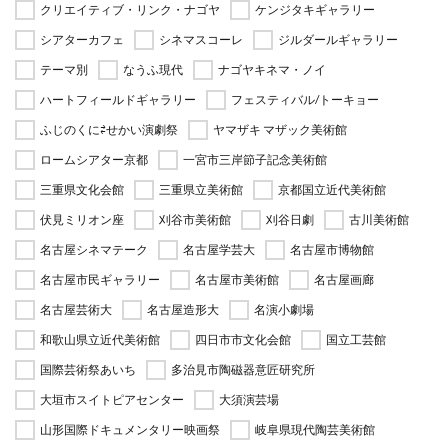
クリエイティブ・リンク・ナゴヤ
ケンジタキギャラリー
シアターカフェ
シネマスコーレ
ジルダールギャラリー
テーマ別
なうふ現代
ナゴヤキネマ・ノイ
ハートフィールドギャラリー
フェスティバル/トーキョー
ふじのくに⇄せかい演劇祭
ヤマザキ マザック美術館
ロームシアター京都
一宮市三岸節子記念美術館
三重県文化会館
三重県立美術館
京都国立近代美術館
伏見ミリオン座
刈谷市美術館
刈谷日劇
古川美術館
名古屋シネマテーク
名古屋学芸大
名古屋市博物館
名古屋市民ギャラリー
名古屋市美術館
名古屋画廊
名古屋芸術大
名古屋造形大
名演小劇場
和歌山県立近代美術館
四日市市文化会館
国立工芸館
国際芸術祭あいち
多治見市陶磁器意匠研究所
大垣市スイトピアセンター
大須演芸場
山形国際ドキュメンタリー映画祭
岐阜県現代陶芸美術館