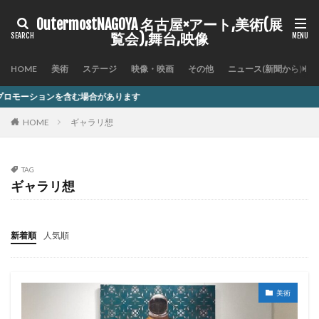
OutermostNAGOYA 名古屋×アート,美術(展
覧会),舞台,映像
HOME
美術
ステージ
映像・映画
その他
ニュース(新聞から)
があります
HOME
ギャラリ想
TAG
ギャラリ想
新着順
人気順
美術