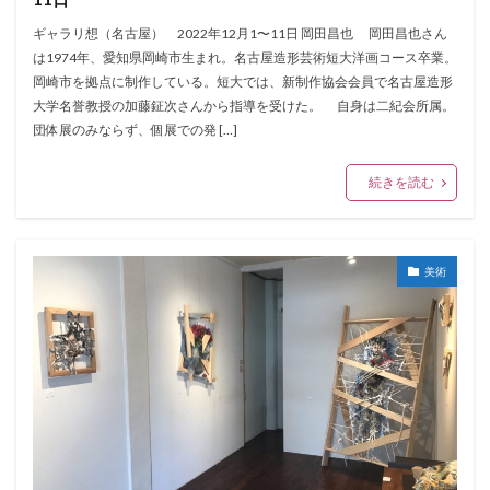
ギャラリ想（名古屋） 2022年12月1〜11日 岡田昌也 岡田昌也さん
は1974年、愛知県岡崎市生まれ。名古屋造形芸術短大洋画コース卒業。
岡崎市を拠点に制作している。短大では、新制作協会会員で名古屋造形
大学名誉教授の加藤鉦次さんから指導を受けた。 自身は二紀会所属。
団体展のみならず、個展での発 […]
続きを読む
美術