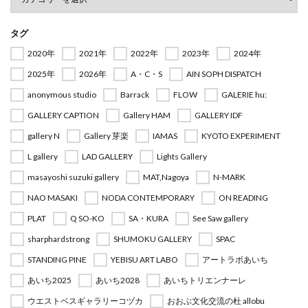
タグ
2020年
2021年
2022年
2023年
2024年
2025年
2026年
A・C・S
AIN SOPH DISPATCH
anonymous studio
Barrack
FLOW
GALERIE hu:
GALLERY CAPTION
Gallery HAM
GALLERY IDF
gallery N
Gallery 芽楽
IAMAS
KYOTO EXPERIMENT
L gallery
LAD GALLERY
Lights Gallery
masayoshi suzuki gallery
MAT,Nagoya
N-MARK
NAO MASAKI
NODA CONTEMPORARY
ON READING
PLAT
Q SO-KO
SA・KURA
See Saw gallery
sharphardstrong
SHUMOKU GALLERY
SPAC
STANDING PINE
YEBISU ART LABO
アートラボあいち
あいち2025
あいち2028
あいちトリエンナーレ
ウエストベスギャラリーコヅカ
おおぶ文化交流の杜 allobu