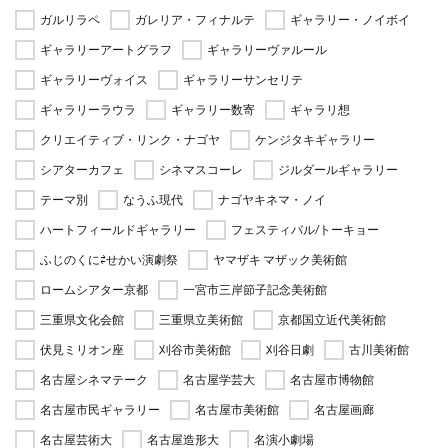
ガルリラペ
ガレリア・フィナルテ
ギャラリー・ノイボイ
ギャラリーアートグラフ
ギャラリーヴァルール
ギャラリーヴォイス
ギャラリーサンセリテ
ギャラリーラウラ
ギャラリー数寄
ギャラリ想
クリエイティブ・リンク・ナゴヤ
ケンジタキギャラリー
シアターカフェ
シネマスコーレ
ジルダールギャラリー
テーマ別
なうふ現代
ナゴヤキネマ・ノイ
ハートフィールドギャラリー
フェスティバル/トーキョー
ふじのくに⇄せかい演劇祭
ヤマザキ マザック美術館
ロームシアター京都
一宮市三岸節子記念美術館
三重県文化会館
三重県立美術館
京都国立近代美術館
伏見ミリオン座
刈谷市美術館
刈谷日劇
古川美術館
名古屋シネマテーク
名古屋学芸大
名古屋市博物館
名古屋市民ギャラリー
名古屋市美術館
名古屋画廊
名古屋芸術大
名古屋造形大
名演小劇場