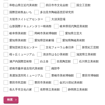
和歌山県立近代美術館
四日市市文化会館
国立工芸館
国際芸術祭あいち
多治見市陶磁器意匠研究所
大垣市スイトピアセンター
大須演芸場
山形国際ドキュメンタリー映画祭
岐阜県現代陶芸美術館
岐阜県美術館
岡崎市美術博物館
愛知県立芸大
愛知県美術館
愛知県芸術劇場
愛知県陶磁美術館
愛知芸術文化センター
文化フォーラム春日井
新世紀工芸館
桜ヶ丘ミュージアム
清須市はるひ美術館
滋賀県立美術館
瀬戸内国際芸術祭
白土舎
目黒陶芸館
石川県立美術館
碧南市藤井達吉現代美術館
織部亭
美濃加茂市民ミュージアム
豊橋市美術博物館
豊田市博物館
豊田市民芸館
豊田市美術館
金沢21世紀美術館
長久手市文化の家
長野県立美術館
静岡県立美術館
検索