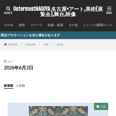
OutermostNAGOYA 名古屋×アート,美術(展
覧会),舞台,映像
HOME
美術
ステージ
映像・映画
その他
ニュース(新聞から)
を含む場合があります
HOME
2026年
6月
02日
DAY
2026年6月2日
新着順
人気順
工芸