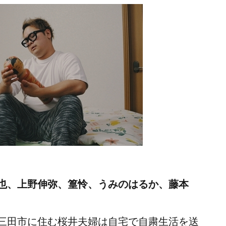
也、上野伸弥、篁怜、うみのはるか、藤本
三田市に住む桜井夫婦は自宅で自粛生活を送