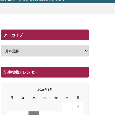
アーカイブ
記事掲載カレンダー
2026年8月
月
火
水
木
金
土
日
1
2