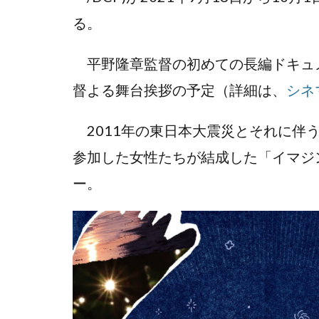
る。
平野隆章監督の初めての長編ドキュメンタ
督よる舞台挨拶の予定（詳細は、
シネ
2011年の東日本大震災とそれに伴
参加した女性たちが結成した「イマジ
ー。