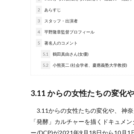
2
あらすじ
3
スタッフ・出演者
4
平野隆章監督プロフィール
5
著名人のコメント
5.1
鶴田真由さん(女優)
5.2
小熊英二 (社会学者、慶應義塾大学教授)
3.11 からの女性たちの変
3.11からの女性たちの変化や、 神
「発酵」カルチャーを描くドキュメンタリ
ー/DCP)が2021年9月18日から10