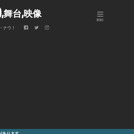
会),舞台,映像
・ナウ！