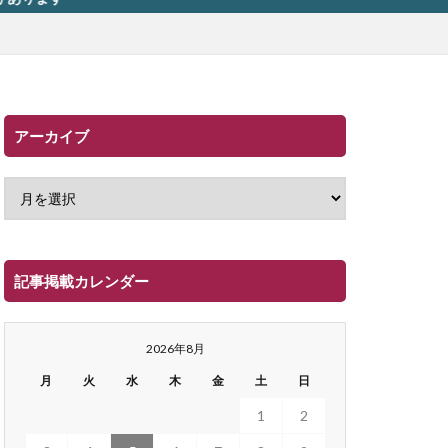
アーカイブ
記事掲載カレンダー
2026年8月
月
火
水
木
金
土
日
1
2