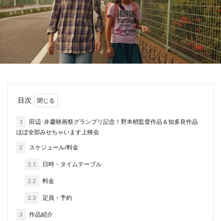
目次
1
田辺･弁慶映画祭グランプリ記念！野本梢監督作品＆知多良作品
ほぼ全部みせちゃいます上映会
2
スケジュール/料金
2.1
日時・タイムテーブル
2.2
料金
2.3
定員・予約
3
作品紹介