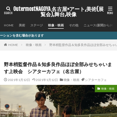
OutermostNAGOYA 名古屋×アート,美術(展
覧会),舞台,映像
HOME
美術
ステージ
映像・映画
その他
ニュース(新聞から)
ます
HOME
映像・映画
野本梢監督作品＆知多良作品ほぼ全部みせちゃ
野本梢監督作品＆知多良作品ほぼ全部みせちゃいま
す上映会 シアターカフェ（名古屋）
2021年1月12日
2021年1月12日
映像・映画
シアターカフェ
映像・映画