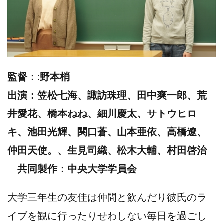
監督：:野本梢
出演：笠松七海、諏訪珠理、田中爽一郎、荒
井愛花、橋本ねね、細川慶太、サトウヒロ
キ、池田光輝、関口蒼、山本亜依、高橋遼、
仲田天使。、生見司織、松木大輔、村田啓治
共同製作：中央大学学員会
大学三年生の友佳は仲間と飲んだり彼氏のラ
イブを観に行ったりせわしない毎日を過ごし