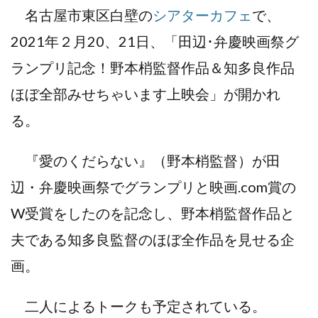
名古屋市東区白壁の
シアターカフェ
で、
2021年２月20、21日、「田辺･弁慶映画祭グ
ランプリ記念！野本梢監督作品＆知多良作品
ほぼ全部みせちゃいます上映会」が開かれ
る。
『愛のくだらない』（野本梢監督）が田
辺・弁慶映画祭でグランプリと映画.com賞の
W受賞をしたのを記念し、野本梢監督作品と
夫である知多良監督のほぼ全作品を見せる企
画。
二人によるトークも予定されている。