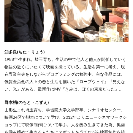
知多良(ちた・りょう)
1988年生まれ。埼玉育ち。生活の中で他人と他人が関係していく
物語の近くにいたくて映画を撮っている。生活を第一に考え、現
在専業主夫をしながらプログラミングの勉強中。主な作品には、
低賃金労働の人々の恋と生活を描いた『ロープウェイ』『見えな
い、光』がある。最新作はMV『きみは、ぼくの東京だった』。
野本梢(のもと・こずえ)
山形生まれ埼玉育ち。学習院大学文学部卒。シナリオセンター、
映画24区で脚本について学び、2012年よりニューシネマワークシ
ョップにて映像制作について学ぶ。人を羨み生きてきた為、奥歯
を噛み締めて生きる人たちにスポットを当てながら映画制作を続