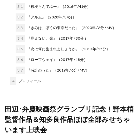
3.1
『桜桃らんでぶー』（2016年 /41分）
3.2
『アルム』（2020年 / 34分）
3.3
『きみは、ぼくの東京だった』（2020年 / 6分 / MV）
3.4
『見えない、光』（2017年 / 30分 ）
3.5
『次は何に生まれましょうか』（2019 年/ 25分）
3.6
『ロープウェイ』（2017年 / 18分）
3.7
『時計のうた』（2019年/ 6分 / MV）
4
プロフィール
田辺･弁慶映画祭グランプリ記念！野本梢
監督作品＆知多良作品ほぼ全部みせちゃ
います上映会