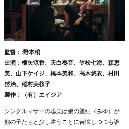
監督：:野本梢
出演：根矢涼香、天白奏音、笠松七海、森恵
美、山下ケイジ、橋本美和、高木悠衣、村田
啓治、稲村美桜子
製作：（有）エイジア
シングルマザーの聡美は娘の望結（みゆ）が
他の子たちと少し違うことに苦悩しつつも誰