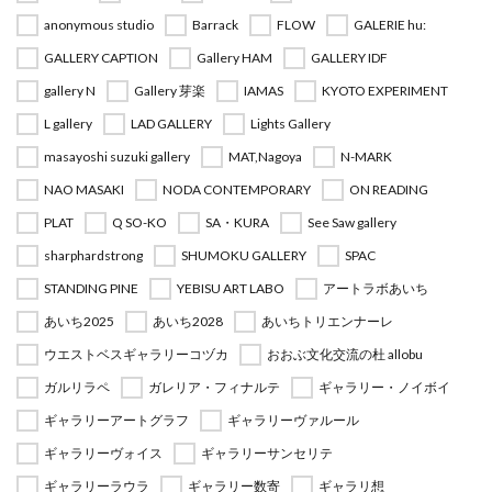
anonymous studio
Barrack
FLOW
GALERIE hu:
GALLERY CAPTION
Gallery HAM
GALLERY IDF
gallery N
Gallery 芽楽
IAMAS
KYOTO EXPERIMENT
L gallery
LAD GALLERY
Lights Gallery
masayoshi suzuki gallery
MAT,Nagoya
N-MARK
NAO MASAKI
NODA CONTEMPORARY
ON READING
PLAT
Q SO-KO
SA・KURA
See Saw gallery
sharphardstrong
SHUMOKU GALLERY
SPAC
STANDING PINE
YEBISU ART LABO
アートラボあいち
あいち2025
あいち2028
あいちトリエンナーレ
ウエストベスギャラリーコヅカ
おおぶ文化交流の杜 allobu
ガルリラペ
ガレリア・フィナルテ
ギャラリー・ノイボイ
ギャラリーアートグラフ
ギャラリーヴァルール
ギャラリーヴォイス
ギャラリーサンセリテ
ギャラリーラウラ
ギャラリー数寄
ギャラリ想