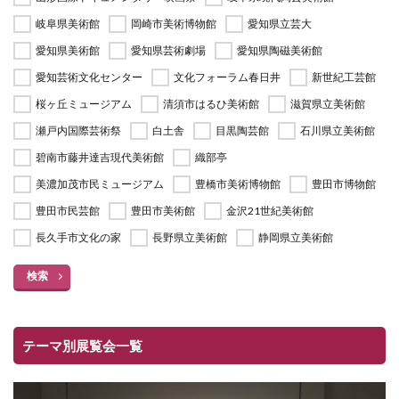
岐阜県美術館
岡崎市美術博物館
愛知県立芸大
愛知県美術館
愛知県芸術劇場
愛知県陶磁美術館
愛知芸術文化センター
文化フォーラム春日井
新世紀工芸館
桜ヶ丘ミュージアム
清須市はるひ美術館
滋賀県立美術館
瀬戸内国際芸術祭
白土舎
目黒陶芸館
石川県立美術館
碧南市藤井達吉現代美術館
織部亭
美濃加茂市民ミュージアム
豊橋市美術博物館
豊田市博物館
豊田市民芸館
豊田市美術館
金沢21世紀美術館
長久手市文化の家
長野県立美術館
静岡県立美術館
検索
テーマ別展覧会一覧