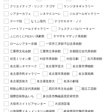
クリエイティブ・リンク・ナゴヤ
ケンジタキギャラリー
シアターカフェ
シネマスコーレ
ジルダールギャラリー
テーマ別
なうふ現代
ナゴヤキネマ・ノイ
ハートフィールドギャラリー
フェスティバル/トーキョー
ふじのくに⇄せかい演劇祭
ヤマザキ マザック美術館
ロームシアター京都
一宮市三岸節子記念美術館
三重県文化会館
三重県立美術館
京都国立近代美術館
伏見ミリオン座
刈谷市美術館
刈谷日劇
古川美術館
名古屋シネマテーク
名古屋学芸大
名古屋市博物館
名古屋市民ギャラリー
名古屋市美術館
名古屋画廊
名古屋芸術大
名古屋造形大
名演小劇場
和歌山県立近代美術館
四日市市文化会館
国立工芸館
国際芸術祭あいち
多治見市陶磁器意匠研究所
大垣市スイトピアセンター
大須演芸場
山形国際ドキュメンタリー映画祭
岐阜県現代陶芸美術館