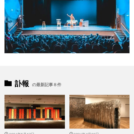
訃報
の最新記事８件