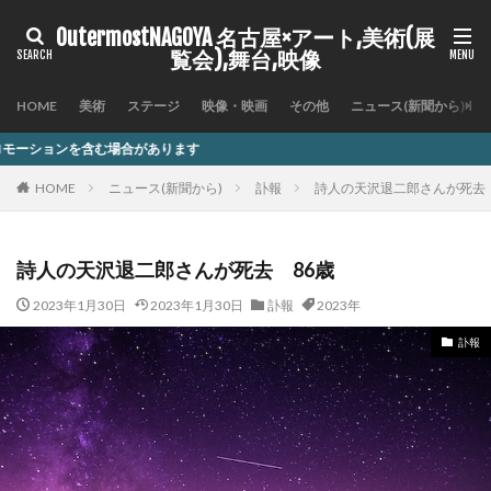
OutermostNAGOYA 名古屋×アート,美術(展
覧会),舞台,映像
HOME
美術
ステージ
映像・映画
その他
ニュース(新聞から)
があります
HOME
ニュース(新聞から)
訃報
詩人の天沢退二郎さんが死去 
詩人の天沢退二郎さんが死去 86歳
2023年1月30日
2023年1月30日
訃報
2023年
訃報